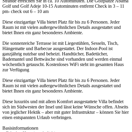
Strände erreichen Sie in ca. 10 Autominuten. Die Golfplätze Abama
Golf und Golf Adeje 10-15 Autominuten entfernt Check in 3 – 11
pm- check out 6 – 10 am
Diese einzigartige Villa bietet Platz für bis zu 6 Personen. Jeder
Raum ist mit vielen außergewöhnlichen Details ausgestattet und
bietet Ihnen ein ganz besonderes Ambiente.
Die sonnenreiche Terrasse ist mit Liegestühlen, Sesseln, Tisch,
Hängematte und Barbecue ausgestattet. Der Indoor-Pool ist
ganzjährig nutzbar und beheizt. Handtücher, Badetücher,
Bademantel und Bettwäsche sind vorhanden und werden einmal
wöchentlich getauscht. Kostenloses WiFi steht im gesamten Haus
zur Verfügung
Diese einzigartige Villa bietet Platz für bis zu 6 Personen. Jeder
Raum ist mit vielen außergewöhnlichen Details ausgestattet und
bietet Ihnen ein ganz besonderes Ambiente.
Diese luxuriös und mit allem Komfort ausgestattete Villa befindet
sich im Südwesten der Insel und lässt keine Wünsche offen. Abseits
von jeglicher Hektik – aber mit guter Infrastruktur – können Sie hier
einen entspannten Urlaub verbringen.
Basisinformationen