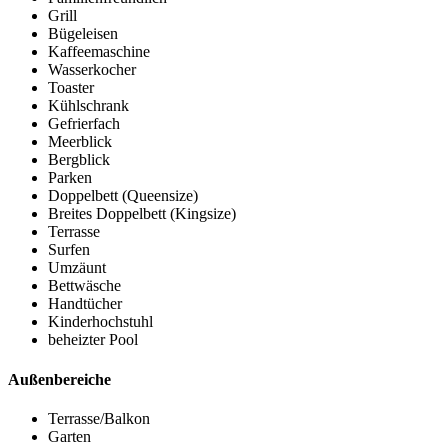
Grill
Bügeleisen
Kaffeemaschine
Wasserkocher
Toaster
Kühlschrank
Gefrierfach
Meerblick
Bergblick
Parken
Doppelbett (Queensize)
Breites Doppelbett (Kingsize)
Terrasse
Surfen
Umzäunt
Bettwäsche
Handtücher
Kinderhochstuhl
beheizter Pool
Außenbereiche
Terrasse/Balkon
Garten