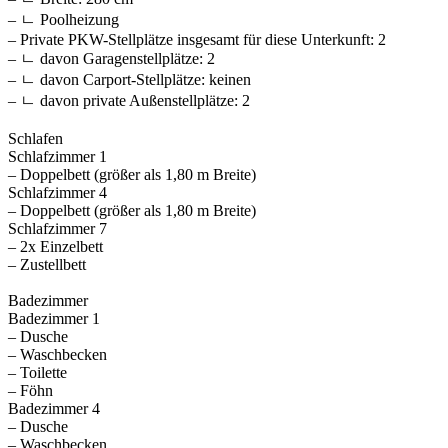
– ㄴ Poolheizung
– Private PKW-Stellplätze insgesamt für diese Unterkunft: 2
– ㄴ davon Garagenstellplätze: 2
– ㄴ davon Carport-Stellplätze: keinen
– ㄴ davon private Außen­stellplätze: 2
Schlafen
Schlafzimmer 1
– Doppelbett (größer als 1,80 m Breite)
Schlafzimmer 4
– Doppelbett (größer als 1,80 m Breite)
Schlafzimmer 7
– 2x Einzelbett
– Zustellbett
Badezimmer
Badezimmer 1
– Dusche
– Waschbecken
– Toilette
– Föhn
Badezimmer 4
– Dusche
– Waschbecken