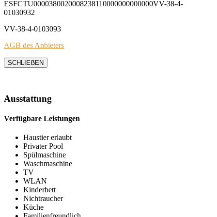
ESFCTU0000380020008238110000000000000VV-38-4-
01030932
VV-38-4-0103093
AGB des Anbieters
SCHLIEẞEN
Ausstattung
Verfügbare Leistungen
Haustier erlaubt
Privater Pool
Spülmaschine
Waschmaschine
TV
WLAN
Kinderbett
Nichtraucher
Küche
Familienfreundlich