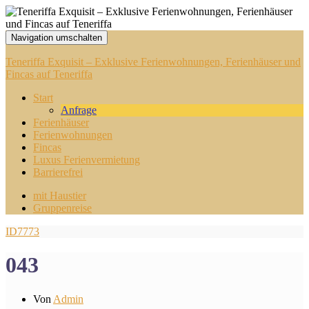
Navigation umschalten
Teneriffa Exquisit – Exklusive Ferienwohnungen, Ferienhäuser und
Fincas auf Teneriffa
Start
Anfrage
Ferienhäuser
Ferienwohnungen
Fincas
Luxus Ferienvermietung
Barrierefrei
mit Haustier
Gruppenreise
ID7773
043
Von
Admin