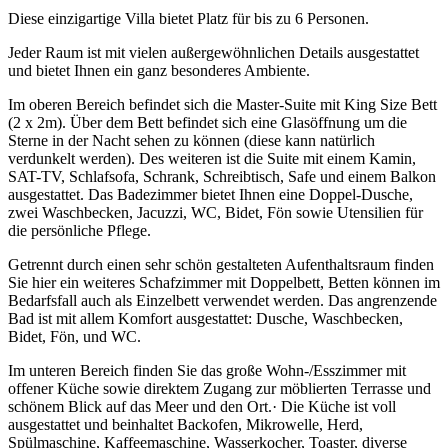
Diese einzigartige Villa bietet Platz für bis zu 6 Personen.
Jeder Raum ist mit vielen außergewöhnlichen Details ausgestattet
und bietet Ihnen ein ganz besonderes Ambiente.
Im oberen Bereich befindet sich die Master-Suite mit King Size Bett
(2 x 2m). Über dem Bett befindet sich eine Glasöffnung um die
Sterne in der Nacht sehen zu können (diese kann natürlich
verdunkelt werden). Des weiteren ist die Suite mit einem Kamin,
SAT-TV, Schlafsofa, Schrank, Schreibtisch, Safe und einem Balkon
ausgestattet. Das Badezimmer bietet Ihnen eine Doppel-Dusche,
zwei Waschbecken, Jacuzzi, WC, Bidet, Fön sowie Utensilien für
die persönliche Pflege.
Getrennt durch einen sehr schön gestalteten Aufenthaltsraum finden
Sie hier ein weiteres Schafzimmer mit Doppelbett, Betten können im
Bedarfsfall auch als Einzelbett verwendet werden. Das angrenzende
Bad ist mit allem Komfort ausgestattet: Dusche, Waschbecken,
Bidet, Fön, und WC.
Im unteren Bereich finden Sie das große Wohn-/Esszimmer mit
offener Küche sowie direktem Zugang zur möblierten Terrasse und
schönem Blick auf das Meer und den Ort.· Die Küche ist voll
ausgestattet und beinhaltet Backofen, Mikrowelle, Herd,
Spülmaschine, Kaffeemaschine, Wasserkocher, Toaster, diverse