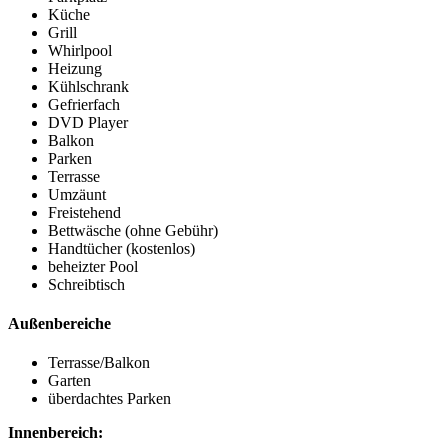
Küche
Grill
Whirlpool
Heizung
Kühlschrank
Gefrierfach
DVD Player
Balkon
Parken
Terrasse
Umzäunt
Freistehend
Bettwäsche (ohne Gebühr)
Handtücher (kostenlos)
beheizter Pool
Schreibtisch
Außenbereiche
Terrasse/Balkon
Garten
überdachtes Parken
Innenbereich: