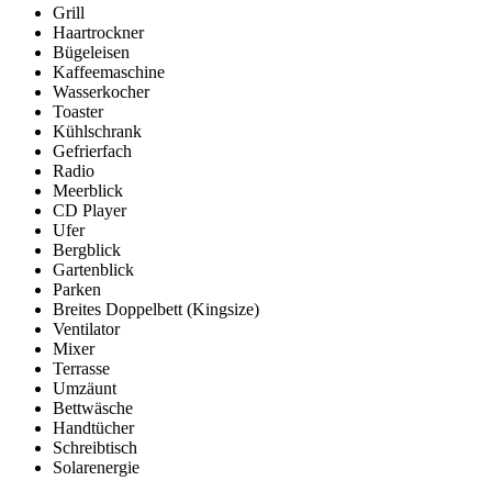
Grill
Haartrockner
Bügeleisen
Kaffeemaschine
Wasserkocher
Toaster
Kühlschrank
Gefrierfach
Radio
Meerblick
CD Player
Ufer
Bergblick
Gartenblick
Parken
Breites Doppelbett (Kingsize)
Ventilator
Mixer
Terrasse
Umzäunt
Bettwäsche
Handtücher
Schreibtisch
Solarenergie