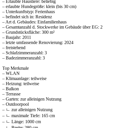
– Erlaubte Haustiere: beliebig
– erlaubte Hundegröße: klein (bis 30 cm)
– Unterkunftstyp: Ferienhaus
– befindet sich in: Residenz
– Art d. Gebäudes: Einfamilienhaus
– Gesamtanzahl d. Stockwerke im Gebäude über EG: 2
– Grundstücksfläche: 300 m²
– Baujahr: 2011
– letzte umfassende Renovierung: 2024
– freistehend
– Schlafzimmeranzahl: 3
– Badezimmeranzahl: 3
Top Merkmale
– WLAN
– Klimaanlage: teilweise
– Heizung: teilweise
– Balkon
– Terrasse
– Garten: zur alleinigen Nutzung
– Outdoorpool
– ㄴ zur alleinigen Nutzung
– ㄴ maximale Tiefe: 165 cm
– ㄴ Länge: 1000 cm
– ㄴ Breite: 280 cm