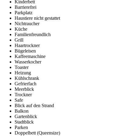
Kinderbett
Barrierefrei
Parkplatz
Haustiere nicht gestattet
Nichtraucher
Küche
Familienfreundlich
Grill
Haartrockner
Bügeleisen
Kaffeemaschine
Wasserkocher
Toaster
Heizung
Kühlschrank
Gefrierfach
Meerblick
Trockner
Safe
Blick auf den Strand
Balkon
Gartenblick
Stadtblick
Parken
Doppelbett (Queensize)