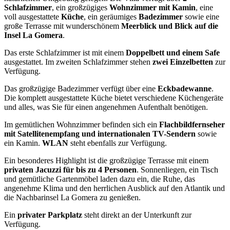
Schlafzimmer
, ein großzügiges
Wohnzimmer mit Kamin
, eine
voll ausgestattete
Küche
, ein geräumiges
Badezimmer
sowie eine
große Terrasse mit wunderschönem
Meerblick und Blick auf die
Insel La Gomera
.
Das erste Schlafzimmer ist mit einem
Doppelbett und einem Safe
ausgestattet. Im zweiten Schlafzimmer stehen
zwei Einzelbetten
zur
Verfügung.
Das großzügige Badezimmer verfügt über eine
Eckbadewanne
.
Die komplett ausgestattete Küche bietet verschiedene Küchengeräte
und alles, was Sie für einen angenehmen Aufenthalt benötigen.
Im gemütlichen Wohnzimmer befinden sich ein
Flachbildfernseher
mit Satellitenempfang und internationalen TV-Sendern
sowie
ein Kamin.
WLAN
steht ebenfalls zur Verfügung.
Ein besonderes Highlight ist die großzügige Terrasse mit einem
privaten Jacuzzi für bis zu 4 Personen
. Sonnenliegen, ein Tisch
und gemütliche Gartenmöbel laden dazu ein, die Ruhe, das
angenehme Klima und den herrlichen Ausblick auf den Atlantik und
die Nachbarinsel La Gomera zu genießen.
Ein
privater Parkplatz
steht direkt an der Unterkunft zur
Verfügung.