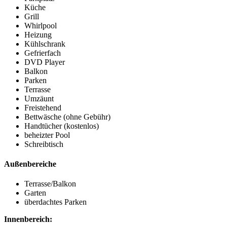
Küche
Grill
Whirlpool
Heizung
Kühlschrank
Gefrierfach
DVD Player
Balkon
Parken
Terrasse
Umzäunt
Freistehend
Bettwäsche (ohne Gebühr)
Handtücher (kostenlos)
beheizter Pool
Schreibtisch
Außenbereiche
Terrasse/Balkon
Garten
überdachtes Parken
Innenbereich: