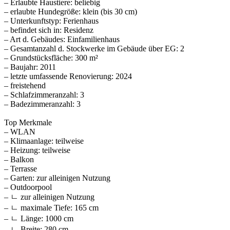
– Erlaubte Haustiere: beliebig
– erlaubte Hundegröße: klein (bis 30 cm)
– Unterkunftstyp: Ferienhaus
– befindet sich in: Residenz
– Art d. Gebäudes: Einfamilienhaus
– Gesamtanzahl d. Stockwerke im Gebäude über EG: 2
– Grundstücksfläche: 300 m²
– Baujahr: 2011
– letzte umfassende Renovierung: 2024
– freistehend
– Schlafzimmeranzahl: 3
– Badezimmeranzahl: 3
Top Merkmale
– WLAN
– Klimaanlage: teilweise
– Heizung: teilweise
– Balkon
– Terrasse
– Garten: zur alleinigen Nutzung
– Outdoorpool
– ㄴ zur alleinigen Nutzung
– ㄴ maximale Tiefe: 165 cm
– ㄴ Länge: 1000 cm
– ㄴ Breite: 280 cm