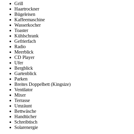
Grill
Haartrockner
Bügeleisen
Kaffeemaschine
Wasserkocher
Toaster
Kühlschrank
Gefrierfach
Radio
Meerblick
CD Player
Ufer
Bergblick
Gartenblick
Parken
Breites Doppelbett (Kingsize)
Ventilator
Mixer
Terrasse
Umzäunt
Bettwäsche
Handtücher
Schreibtisch
Solarenergie