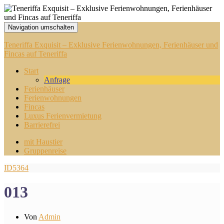
Navigation umschalten
Teneriffa Exquisit – Exklusive Ferienwohnungen, Ferienhäuser und
Fincas auf Teneriffa
Start
Anfrage
Ferienhäuser
Ferienwohnungen
Fincas
Luxus Ferienvermietung
Barrierefrei
mit Haustier
Gruppenreise
ID5364
013
Von
Admin