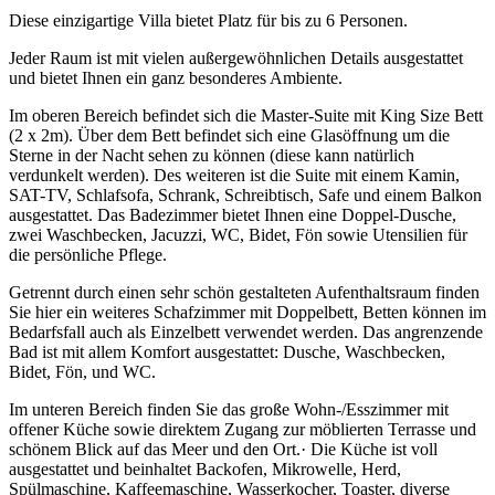
Diese einzigartige Villa bietet Platz für bis zu 6 Personen.
Jeder Raum ist mit vielen außergewöhnlichen Details ausgestattet
und bietet Ihnen ein ganz besonderes Ambiente.
Im oberen Bereich befindet sich die Master-Suite mit King Size Bett
(2 x 2m). Über dem Bett befindet sich eine Glasöffnung um die
Sterne in der Nacht sehen zu können (diese kann natürlich
verdunkelt werden). Des weiteren ist die Suite mit einem Kamin,
SAT-TV, Schlafsofa, Schrank, Schreibtisch, Safe und einem Balkon
ausgestattet. Das Badezimmer bietet Ihnen eine Doppel-Dusche,
zwei Waschbecken, Jacuzzi, WC, Bidet, Fön sowie Utensilien für
die persönliche Pflege.
Getrennt durch einen sehr schön gestalteten Aufenthaltsraum finden
Sie hier ein weiteres Schafzimmer mit Doppelbett, Betten können im
Bedarfsfall auch als Einzelbett verwendet werden. Das angrenzende
Bad ist mit allem Komfort ausgestattet: Dusche, Waschbecken,
Bidet, Fön, und WC.
Im unteren Bereich finden Sie das große Wohn-/Esszimmer mit
offener Küche sowie direktem Zugang zur möblierten Terrasse und
schönem Blick auf das Meer und den Ort.· Die Küche ist voll
ausgestattet und beinhaltet Backofen, Mikrowelle, Herd,
Spülmaschine, Kaffeemaschine, Wasserkocher, Toaster, diverse