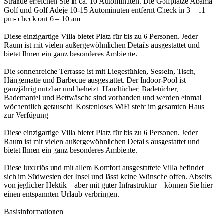
Strände erreichen Sie in ca. 10 Autominuten. Die Golfplätze Abama
Golf und Golf Adeje 10-15 Autominuten entfernt Check in 3 – 11
pm- check out 6 – 10 am
Diese einzigartige Villa bietet Platz für bis zu 6 Personen. Jeder
Raum ist mit vielen außergewöhnlichen Details ausgestattet und
bietet Ihnen ein ganz besonderes Ambiente.
Die sonnenreiche Terrasse ist mit Liegestühlen, Sesseln, Tisch,
Hängematte und Barbecue ausgestattet. Der Indoor-Pool ist
ganzjährig nutzbar und beheizt. Handtücher, Badetücher,
Bademantel und Bettwäsche sind vorhanden und werden einmal
wöchentlich getauscht. Kostenloses WiFi steht im gesamten Haus
zur Verfügung
Diese einzigartige Villa bietet Platz für bis zu 6 Personen. Jeder
Raum ist mit vielen außergewöhnlichen Details ausgestattet und
bietet Ihnen ein ganz besonderes Ambiente.
Diese luxuriös und mit allem Komfort ausgestattete Villa befindet
sich im Südwesten der Insel und lässt keine Wünsche offen. Abseits
von jeglicher Hektik – aber mit guter Infrastruktur – können Sie hier
einen entspannten Urlaub verbringen.
Basisinformationen