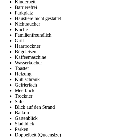
Kinderbett
Barrierefrei
Parkplatz
Haustiere nicht gestattet
Nichtraucher
Küche
Familienfreundlich
Grill
Haartrockner
Bügeleisen
Kaffeemaschine
Wasserkocher
Toaster
Heizung
Kühlschrank
Gefrierfach
Meerblick
Trockner
Safe
Blick auf den Strand
Balkon
Gartenblick
Stadtblick
Parken
Doppelbett (Queensize)