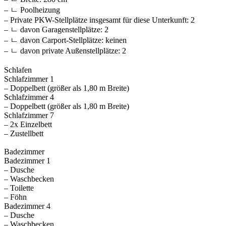
– ㄴ Poolheizung
– Private PKW-Stellplätze insgesamt für diese Unterkunft: 2
– ㄴ davon Garagenstellplätze: 2
– ㄴ davon Carport-Stellplätze: keinen
– ㄴ davon private Außen­stellplätze: 2
Schlafen
Schlafzimmer 1
– Doppelbett (größer als 1,80 m Breite)
Schlafzimmer 4
– Doppelbett (größer als 1,80 m Breite)
Schlafzimmer 7
– 2x Einzelbett
– Zustellbett
Badezimmer
Badezimmer 1
– Dusche
– Waschbecken
– Toilette
– Föhn
Badezimmer 4
– Dusche
– Waschbecken