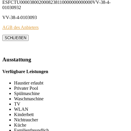
ESFCTU0000380020008238110000000000000VV-38-4-
01030932
VV-38-4-0103093
AGB des Anbieters
SCHLIEẞEN
Ausstattung
Verfügbare Leistungen
Haustier erlaubt
Privater Pool
Spülmaschine
Waschmaschine
TV
WLAN
Kinderbett
Nichtraucher
Küche
Familienfreundlich