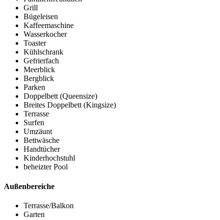
Grill
Bügeleisen
Kaffeemaschine
Wasserkocher
Toaster
Kühlschrank
Gefrierfach
Meerblick
Bergblick
Parken
Doppelbett (Queensize)
Breites Doppelbett (Kingsize)
Terrasse
Surfen
Umzäunt
Bettwäsche
Handtücher
Kinderhochstuhl
beheizter Pool
Außenbereiche
Terrasse/Balkon
Garten