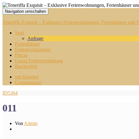
Navigation umschalten
Teneriffa Exquisit – Exklusive Ferienwohnungen, Ferienhäuser und Fi
Start
Anfrage
Ferienhäuser
Ferienwohnungen
Fincas
Luxus Ferienvermietung
Barrierefrei
mit Haustier
Gruppenreise
ID5364
011
Von
Admin