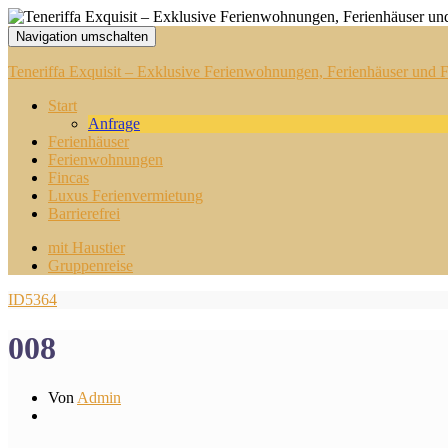
Navigation umschalten
Teneriffa Exquisit – Exklusive Ferienwohnungen, Ferienhäuser und Fi
Start
Anfrage
Ferienhäuser
Ferienwohnungen
Fincas
Luxus Ferienvermietung
Barrierefrei
mit Haustier
Gruppenreise
ID5364
008
Von
Admin