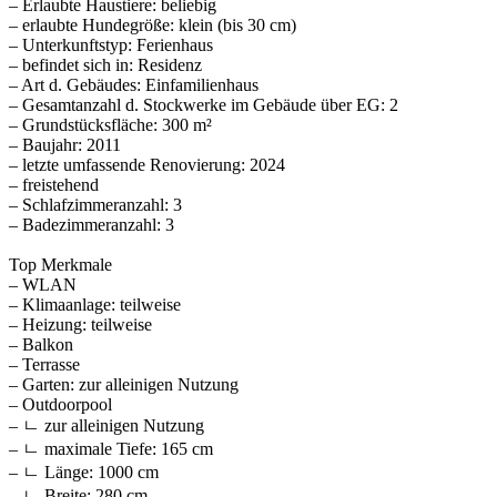
– Erlaubte Haustiere: beliebig
– erlaubte Hundegröße: klein (bis 30 cm)
– Unterkunftstyp: Ferienhaus
– befindet sich in: Residenz
– Art d. Gebäudes: Einfamilienhaus
– Gesamtanzahl d. Stockwerke im Gebäude über EG: 2
– Grundstücksfläche: 300 m²
– Baujahr: 2011
– letzte umfassende Renovierung: 2024
– freistehend
– Schlafzimmeranzahl: 3
– Badezimmeranzahl: 3
Top Merkmale
– WLAN
– Klimaanlage: teilweise
– Heizung: teilweise
– Balkon
– Terrasse
– Garten: zur alleinigen Nutzung
– Outdoorpool
– ㄴ zur alleinigen Nutzung
– ㄴ maximale Tiefe: 165 cm
– ㄴ Länge: 1000 cm
– ㄴ Breite: 280 cm