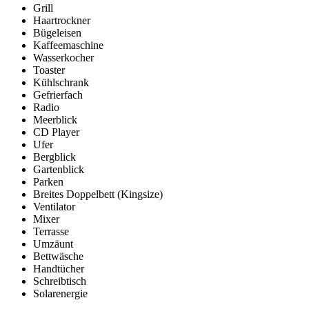
Grill
Haartrockner
Bügeleisen
Kaffeemaschine
Wasserkocher
Toaster
Kühlschrank
Gefrierfach
Radio
Meerblick
CD Player
Ufer
Bergblick
Gartenblick
Parken
Breites Doppelbett (Kingsize)
Ventilator
Mixer
Terrasse
Umzäunt
Bettwäsche
Handtücher
Schreibtisch
Solarenergie