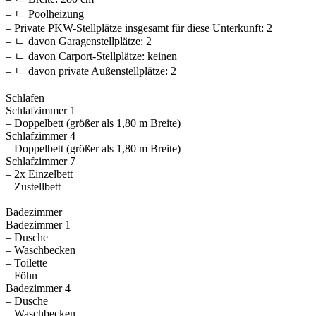
– ㄴ Poolheizung
– Private PKW-Stellplätze insgesamt für diese Unterkunft: 2
– ㄴ davon Garagenstellplätze: 2
– ㄴ davon Carport-Stellplätze: keinen
– ㄴ davon private Außen­stellplätze: 2
Schlafen
Schlafzimmer 1
– Doppelbett (größer als 1,80 m Breite)
Schlafzimmer 4
– Doppelbett (größer als 1,80 m Breite)
Schlafzimmer 7
– 2x Einzelbett
– Zustellbett
Badezimmer
Badezimmer 1
– Dusche
– Waschbecken
– Toilette
– Föhn
Badezimmer 4
– Dusche
– Waschbecken