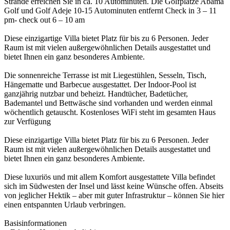
Strände erreichen Sie in ca. 10 Autominuten. Die Golfplätze Abama
Golf und Golf Adeje 10-15 Autominuten entfernt Check in 3 – 11
pm- check out 6 – 10 am
Diese einzigartige Villa bietet Platz für bis zu 6 Personen. Jeder
Raum ist mit vielen außergewöhnlichen Details ausgestattet und
bietet Ihnen ein ganz besonderes Ambiente.
Die sonnenreiche Terrasse ist mit Liegestühlen, Sesseln, Tisch,
Hängematte und Barbecue ausgestattet. Der Indoor-Pool ist
ganzjährig nutzbar und beheizt. Handtücher, Badetücher,
Bademantel und Bettwäsche sind vorhanden und werden einmal
wöchentlich getauscht. Kostenloses WiFi steht im gesamten Haus
zur Verfügung
Diese einzigartige Villa bietet Platz für bis zu 6 Personen. Jeder
Raum ist mit vielen außergewöhnlichen Details ausgestattet und
bietet Ihnen ein ganz besonderes Ambiente.
Diese luxuriös und mit allem Komfort ausgestattete Villa befindet
sich im Südwesten der Insel und lässt keine Wünsche offen. Abseits
von jeglicher Hektik – aber mit guter Infrastruktur – können Sie hier
einen entspannten Urlaub verbringen.
Basisinformationen