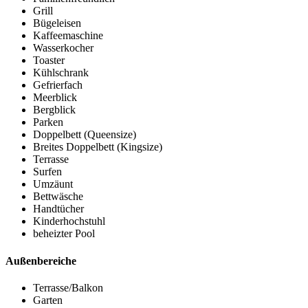
Grill
Bügeleisen
Kaffeemaschine
Wasserkocher
Toaster
Kühlschrank
Gefrierfach
Meerblick
Bergblick
Parken
Doppelbett (Queensize)
Breites Doppelbett (Kingsize)
Terrasse
Surfen
Umzäunt
Bettwäsche
Handtücher
Kinderhochstuhl
beheizter Pool
Außenbereiche
Terrasse/Balkon
Garten