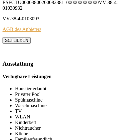
ESFCTU0000380020008238110000000000000VV-38-4-
01030932
VV-38-4-0103093
AGB des Anbieters
SCHLIEẞEN
Ausstattung
Verfügbare Leistungen
Haustier erlaubt
Privater Pool
Spülmaschine
Waschmaschine
TV
WLAN
Kinderbett
Nichtraucher
Küche
Familienfreundlich