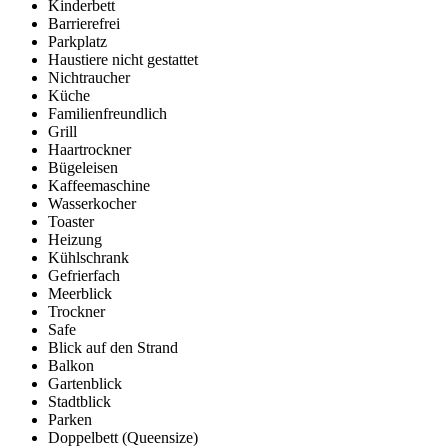
Kinderbett
Barrierefrei
Parkplatz
Haustiere nicht gestattet
Nichtraucher
Küche
Familienfreundlich
Grill
Haartrockner
Bügeleisen
Kaffeemaschine
Wasserkocher
Toaster
Heizung
Kühlschrank
Gefrierfach
Meerblick
Trockner
Safe
Blick auf den Strand
Balkon
Gartenblick
Stadtblick
Parken
Doppelbett (Queensize)