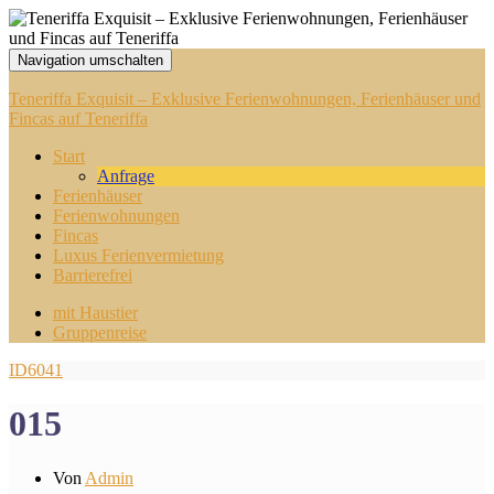
Navigation umschalten
Teneriffa Exquisit – Exklusive Ferienwohnungen, Ferienhäuser und
Fincas auf Teneriffa
Start
Anfrage
Ferienhäuser
Ferienwohnungen
Fincas
Luxus Ferienvermietung
Barrierefrei
mit Haustier
Gruppenreise
ID6041
015
Von
Admin