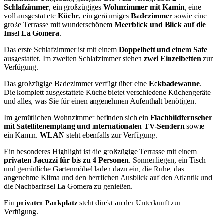
Schlafzimmer
, ein großzügiges
Wohnzimmer mit Kamin
, eine
voll ausgestattete
Küche
, ein geräumiges
Badezimmer
sowie eine
große Terrasse mit wunderschönem
Meerblick und Blick auf die
Insel La Gomera
.
Das erste Schlafzimmer ist mit einem
Doppelbett und einem Safe
ausgestattet. Im zweiten Schlafzimmer stehen
zwei Einzelbetten
zur
Verfügung.
Das großzügige Badezimmer verfügt über eine
Eckbadewanne
.
Die komplett ausgestattete Küche bietet verschiedene Küchengeräte
und alles, was Sie für einen angenehmen Aufenthalt benötigen.
Im gemütlichen Wohnzimmer befinden sich ein
Flachbildfernseher
mit Satellitenempfang und internationalen TV-Sendern
sowie
ein Kamin.
WLAN
steht ebenfalls zur Verfügung.
Ein besonderes Highlight ist die großzügige Terrasse mit einem
privaten Jacuzzi für bis zu 4 Personen
. Sonnenliegen, ein Tisch
und gemütliche Gartenmöbel laden dazu ein, die Ruhe, das
angenehme Klima und den herrlichen Ausblick auf den Atlantik und
die Nachbarinsel La Gomera zu genießen.
Ein
privater Parkplatz
steht direkt an der Unterkunft zur
Verfügung.