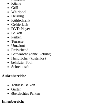
Küche
Grill
Whirlpool
Heizung
Kühlschrank
Gefrierfach
DVD Player
Balkon
Parken
Terrasse
Umzäunt
Freistehend
Bettwäsche (ohne Gebühr)
Handtücher (kostenlos)
beheizter Pool
Schreibtisch
Außenbereiche
Terrasse/Balkon
Garten
überdachtes Parken
Innenbereich: