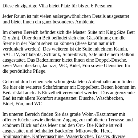
Diese einzigartige Villa bietet Platz für bis zu 6 Personen.
Jeder Raum ist mit vielen außergewöhnlichen Details ausgestattet
und bietet Ihnen ein ganz besonderes Ambiente.
Im oberen Bereich befindet sich die Master-Suite mit King Size Bett
(2 x 2m). Über dem Bett befindet sich eine Glasöffnung um die
Sterne in der Nacht sehen zu können (diese kann natürlich
verdunkelt werden). Des weiteren ist die Suite mit einem Kamin,
SAT-TV, Schlafsofa, Schrank, Schreibtisch, Safe und einem Balkon
ausgestattet. Das Badezimmer bietet Ihnen eine Doppel-Dusche,
zwei Waschbecken, Jacuzzi, WC, Bidet, Fön sowie Utensilien für
die persönliche Pflege.
Getrennt durch einen sehr schön gestalteten Aufenthaltsraum finden
Sie hier ein weiteres Schafzimmer mit Doppelbett, Betten können im
Bedarfsfall auch als Einzelbett verwendet werden. Das angrenzende
Bad ist mit allem Komfort ausgestattet: Dusche, Waschbecken,
Bidet, Fön, und WC.
Im unteren Bereich finden Sie das große Wohn-/Esszimmer mit
offener Küche sowie direktem Zugang zur möblierten Terrasse und
schönem Blick auf das Meer und den Ort.· Die Küche ist voll
ausgestattet und beinhaltet Backofen, Mikrowelle, Herd,
Spülmaschine, Kaffeemaschine, Wasserkocher, Toaster, diverse