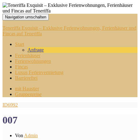
Navigation umschalten
Teneriffa Exquisit – Exklusive Ferienwohnungen, Ferienhäuser und
Fincas auf Teneriffa
Start
Anfrage
Ferienhäuser
Ferienwohnungen
Fincas
Luxus Ferienvermietung
Barrierefrei
mit Haustier
Gruppenreise
ID6992
007
Von
Admin