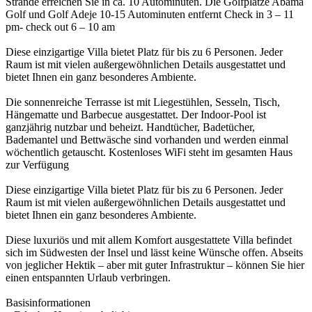
Strände erreichen Sie in ca. 10 Autominuten. Die Golfplätze Abama
Golf und Golf Adeje 10-15 Autominuten entfernt Check in 3 – 11
pm- check out 6 – 10 am
Diese einzigartige Villa bietet Platz für bis zu 6 Personen. Jeder
Raum ist mit vielen außergewöhnlichen Details ausgestattet und
bietet Ihnen ein ganz besonderes Ambiente.
Die sonnenreiche Terrasse ist mit Liegestühlen, Sesseln, Tisch,
Hängematte und Barbecue ausgestattet. Der Indoor-Pool ist
ganzjährig nutzbar und beheizt. Handtücher, Badetücher,
Bademantel und Bettwäsche sind vorhanden und werden einmal
wöchentlich getauscht. Kostenloses WiFi steht im gesamten Haus
zur Verfügung
Diese einzigartige Villa bietet Platz für bis zu 6 Personen. Jeder
Raum ist mit vielen außergewöhnlichen Details ausgestattet und
bietet Ihnen ein ganz besonderes Ambiente.
Diese luxuriös und mit allem Komfort ausgestattete Villa befindet
sich im Südwesten der Insel und lässt keine Wünsche offen. Abseits
von jeglicher Hektik – aber mit guter Infrastruktur – können Sie hier
einen entspannten Urlaub verbringen.
Basisinformationen