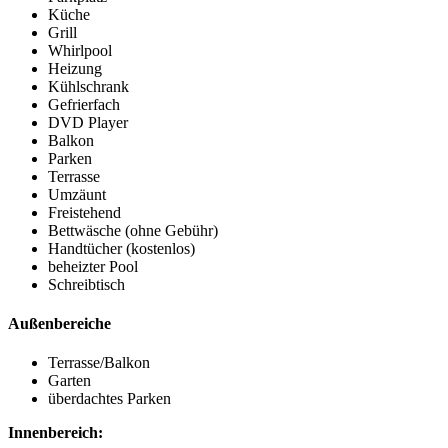
Küche
Grill
Whirlpool
Heizung
Kühlschrank
Gefrierfach
DVD Player
Balkon
Parken
Terrasse
Umzäunt
Freistehend
Bettwäsche (ohne Gebühr)
Handtücher (kostenlos)
beheizter Pool
Schreibtisch
Außenbereiche
Terrasse/Balkon
Garten
überdachtes Parken
Innenbereich: