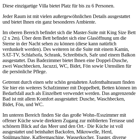
Diese einzigartige Villa bietet Platz für bis zu 6 Personen.
Jeder Raum ist mit vielen außergewöhnlichen Details ausgestattet
und bietet Ihnen ein ganz besonderes Ambiente.
Im oberen Bereich befindet sich die Master-Suite mit King Size Bett
(2 x 2m). Über dem Bett befindet sich eine Glasöffnung um die
Sterne in der Nacht sehen zu können (diese kann natürlich
verdunkelt werden). Des weiteren ist die Suite mit einem Kamin,
SAT-TV, Schlafsofa, Schrank, Schreibtisch, Safe und einem Balkon
ausgestattet. Das Badezimmer bietet Ihnen eine Doppel-Dusche,
zwei Waschbecken, Jacuzzi, WC, Bidet, Fön sowie Utensilien für
die persönliche Pflege.
Getrennt durch einen sehr schön gestalteten Aufenthaltsraum finden
Sie hier ein weiteres Schafzimmer mit Doppelbett, Betten können im
Bedarfsfall auch als Einzelbett verwendet werden. Das angrenzende
Bad ist mit allem Komfort ausgestattet: Dusche, Waschbecken,
Bidet, Fön, und WC.
Im unteren Bereich finden Sie das große Wohn-/Esszimmer mit
offener Küche sowie direktem Zugang zur möblierten Terrasse und
schönem Blick auf das Meer und den Ort.· Die Küche ist voll
ausgestattet und beinhaltet Backofen, Mikrowelle, Herd,
Spülmaschine, Kaffeemaschine, Wasserkocher, Toaster, diverse