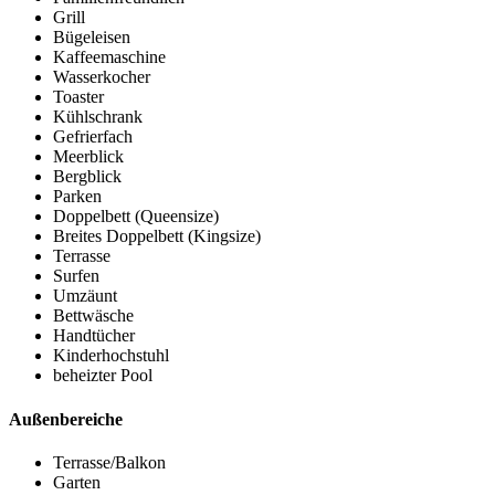
Grill
Bügeleisen
Kaffeemaschine
Wasserkocher
Toaster
Kühlschrank
Gefrierfach
Meerblick
Bergblick
Parken
Doppelbett (Queensize)
Breites Doppelbett (Kingsize)
Terrasse
Surfen
Umzäunt
Bettwäsche
Handtücher
Kinderhochstuhl
beheizter Pool
Außenbereiche
Terrasse/Balkon
Garten