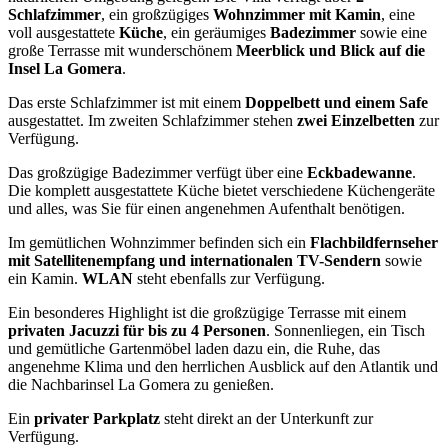
Schlafzimmer
, ein großzügiges
Wohnzimmer mit Kamin
, eine
voll ausgestattete
Küche
, ein geräumiges
Badezimmer
sowie eine
große Terrasse mit wunderschönem
Meerblick und Blick auf die
Insel La Gomera
.
Das erste Schlafzimmer ist mit einem
Doppelbett und einem Safe
ausgestattet. Im zweiten Schlafzimmer stehen
zwei Einzelbetten
zur
Verfügung.
Das großzügige Badezimmer verfügt über eine
Eckbadewanne
.
Die komplett ausgestattete Küche bietet verschiedene Küchengeräte
und alles, was Sie für einen angenehmen Aufenthalt benötigen.
Im gemütlichen Wohnzimmer befinden sich ein
Flachbildfernseher
mit Satellitenempfang und internationalen TV-Sendern
sowie
ein Kamin.
WLAN
steht ebenfalls zur Verfügung.
Ein besonderes Highlight ist die großzügige Terrasse mit einem
privaten Jacuzzi für bis zu 4 Personen
. Sonnenliegen, ein Tisch
und gemütliche Gartenmöbel laden dazu ein, die Ruhe, das
angenehme Klima und den herrlichen Ausblick auf den Atlantik und
die Nachbarinsel La Gomera zu genießen.
Ein
privater Parkplatz
steht direkt an der Unterkunft zur
Verfügung.