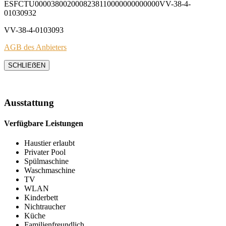
ESFCTU0000380020008238110000000000000VV-38-4-
01030932
VV-38-4-0103093
AGB des Anbieters
SCHLIEẞEN
Ausstattung
Verfügbare Leistungen
Haustier erlaubt
Privater Pool
Spülmaschine
Waschmaschine
TV
WLAN
Kinderbett
Nichtraucher
Küche
Familienfreundlich