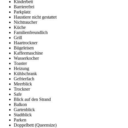
Kinderbett
Barrierefrei
Parkplatz
Haustiere nicht gestattet
Nichtraucher
Küche
Familienfreundlich
Grill
Haartrockner
Bügeleisen
Kaffeemaschine
Wasserkocher
Toaster
Heizung
Kühlschrank
Gefrierfach
Meerblick
Trockner
Safe
Blick auf den Strand
Balkon
Gartenblick
Stadtblick
Parken
Doppelbett (Queensize)