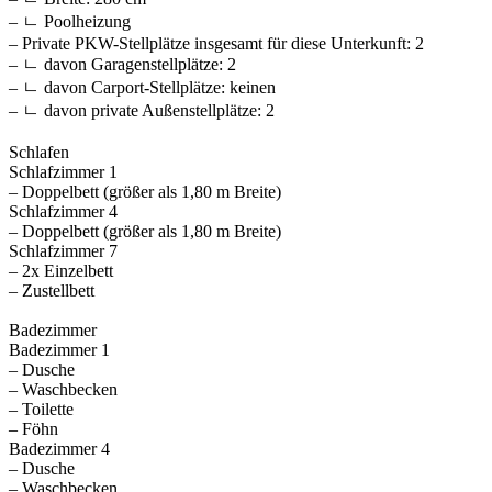
– ㄴ Poolheizung
– Private PKW-Stellplätze insgesamt für diese Unterkunft: 2
– ㄴ davon Garagenstellplätze: 2
– ㄴ davon Carport-Stellplätze: keinen
– ㄴ davon private Außen­stellplätze: 2
Schlafen
Schlafzimmer 1
– Doppelbett (größer als 1,80 m Breite)
Schlafzimmer 4
– Doppelbett (größer als 1,80 m Breite)
Schlafzimmer 7
– 2x Einzelbett
– Zustellbett
Badezimmer
Badezimmer 1
– Dusche
– Waschbecken
– Toilette
– Föhn
Badezimmer 4
– Dusche
– Waschbecken