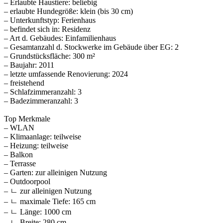
– Erlaubte Haustiere: beliebig
– erlaubte Hundegröße: klein (bis 30 cm)
– Unterkunftstyp: Ferienhaus
– befindet sich in: Residenz
– Art d. Gebäudes: Einfamilienhaus
– Gesamtanzahl d. Stockwerke im Gebäude über EG: 2
– Grundstücksfläche: 300 m²
– Baujahr: 2011
– letzte umfassende Renovierung: 2024
– freistehend
– Schlafzimmeranzahl: 3
– Badezimmeranzahl: 3
Top Merkmale
– WLAN
– Klimaanlage: teilweise
– Heizung: teilweise
– Balkon
– Terrasse
– Garten: zur alleinigen Nutzung
– Outdoorpool
– ㄴ zur alleinigen Nutzung
– ㄴ maximale Tiefe: 165 cm
– ㄴ Länge: 1000 cm
– ㄴ Breite: 280 cm