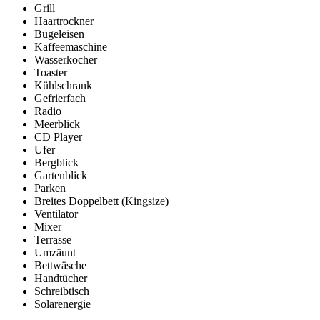
Grill
Haartrockner
Bügeleisen
Kaffeemaschine
Wasserkocher
Toaster
Kühlschrank
Gefrierfach
Radio
Meerblick
CD Player
Ufer
Bergblick
Gartenblick
Parken
Breites Doppelbett (Kingsize)
Ventilator
Mixer
Terrasse
Umzäunt
Bettwäsche
Handtücher
Schreibtisch
Solarenergie