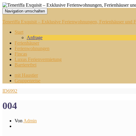
Navigation umschalten
Teneriffa Exquisit – Exklusive Ferienwohnungen, Ferienhäuser und Fi
Start
Anfrage
Ferienhäuser
Ferienwohnungen
Fincas
Luxus Ferienvermietung
Barrierefrei
mit Haustier
Gruppenreise
ID6992
004
Von
Admin