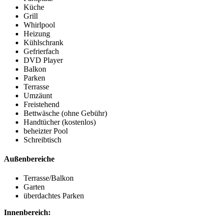
Küche
Grill
Whirlpool
Heizung
Kühlschrank
Gefrierfach
DVD Player
Balkon
Parken
Terrasse
Umzäunt
Freistehend
Bettwäsche (ohne Gebühr)
Handtücher (kostenlos)
beheizter Pool
Schreibtisch
Außenbereiche
Terrasse/Balkon
Garten
überdachtes Parken
Innenbereich: