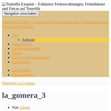
Navigation umschalten
Teneriffa Exquisit – Exklusive Ferienwohnungen, Ferienhäuser und
Fincas auf Teneriffa
Start
Anfrage
Ferienhäuser
Ferienwohnungen
Fincas
Luxus Ferienvermietung
Barrierefrei
mit Haustier
Gruppenreise
Wandern La Gomera
la_gomera_3
Von
Admin