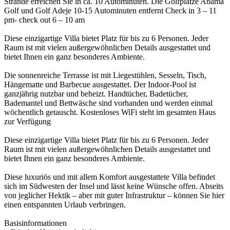
Strände erreichen Sie in ca. 10 Autominuten. Die Golfplätze Abama
Golf und Golf Adeje 10-15 Autominuten entfernt Check in 3 – 11
pm- check out 6 – 10 am
Diese einzigartige Villa bietet Platz für bis zu 6 Personen. Jeder
Raum ist mit vielen außergewöhnlichen Details ausgestattet und
bietet Ihnen ein ganz besonderes Ambiente.
Die sonnenreiche Terrasse ist mit Liegestühlen, Sesseln, Tisch,
Hängematte und Barbecue ausgestattet. Der Indoor-Pool ist
ganzjährig nutzbar und beheizt. Handtücher, Badetücher,
Bademantel und Bettwäsche sind vorhanden und werden einmal
wöchentlich getauscht. Kostenloses WiFi steht im gesamten Haus
zur Verfügung
Diese einzigartige Villa bietet Platz für bis zu 6 Personen. Jeder
Raum ist mit vielen außergewöhnlichen Details ausgestattet und
bietet Ihnen ein ganz besonderes Ambiente.
Diese luxuriös und mit allem Komfort ausgestattete Villa befindet
sich im Südwesten der Insel und lässt keine Wünsche offen. Abseits
von jeglicher Hektik – aber mit guter Infrastruktur – können Sie hier
einen entspannten Urlaub verbringen.
Basisinformationen