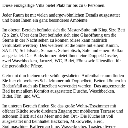
Diese einzigartige Villa bietet Platz für bis zu 6 Personen.
Jeder Raum ist mit vielen außergewöhnlichen Details ausgestattet
und bietet Ihnen ein ganz besonderes Ambiente.
Im oberen Bereich befindet sich die Master-Suite mit King Size Bett
(2 x 2m). Über dem Bett befindet sich eine Glasöffnung um die
Sterne in der Nacht sehen zu können (diese kann natürlich
verdunkelt werden). Des weiteren ist die Suite mit einem Kamin,
SAT-TV, Schlafsofa, Schrank, Schreibtisch, Safe und einem Balkon
ausgestattet. Das Badezimmer bietet Ihnen eine Doppel-Dusche,
zwei Waschbecken, Jacuzzi, WC, Bidet, Fön sowie Utensilien für
die persönliche Pflege.
Getrennt durch einen sehr schön gestalteten Aufenthaltsraum finden
Sie hier ein weiteres Schafzimmer mit Doppelbett, Betten können im
Bedarfsfall auch als Einzelbett verwendet werden. Das angrenzende
Bad ist mit allem Komfort ausgestattet: Dusche, Waschbecken,
Bidet, Fön, und WC.
Im unteren Bereich finden Sie das große Wohn-/Esszimmer mit
offener Küche sowie direktem Zugang zur möblierten Terrasse und
schönem Blick auf das Meer und den Ort.· Die Küche ist voll
ausgestattet und beinhaltet Backofen, Mikrowelle, Herd,
Spülmaschine, Kaffeemaschine, Wasserkocher, Toaster, diverse