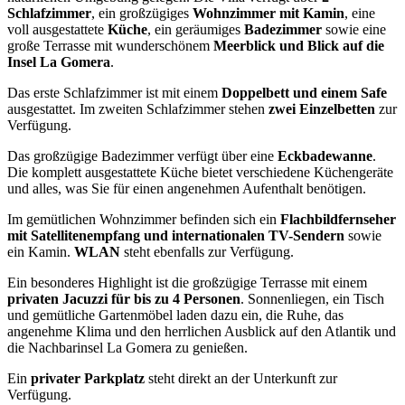
Schlafzimmer
, ein großzügiges
Wohnzimmer mit Kamin
, eine
voll ausgestattete
Küche
, ein geräumiges
Badezimmer
sowie eine
große Terrasse mit wunderschönem
Meerblick und Blick auf die
Insel La Gomera
.
Das erste Schlafzimmer ist mit einem
Doppelbett und einem Safe
ausgestattet. Im zweiten Schlafzimmer stehen
zwei Einzelbetten
zur
Verfügung.
Das großzügige Badezimmer verfügt über eine
Eckbadewanne
.
Die komplett ausgestattete Küche bietet verschiedene Küchengeräte
und alles, was Sie für einen angenehmen Aufenthalt benötigen.
Im gemütlichen Wohnzimmer befinden sich ein
Flachbildfernseher
mit Satellitenempfang und internationalen TV-Sendern
sowie
ein Kamin.
WLAN
steht ebenfalls zur Verfügung.
Ein besonderes Highlight ist die großzügige Terrasse mit einem
privaten Jacuzzi für bis zu 4 Personen
. Sonnenliegen, ein Tisch
und gemütliche Gartenmöbel laden dazu ein, die Ruhe, das
angenehme Klima und den herrlichen Ausblick auf den Atlantik und
die Nachbarinsel La Gomera zu genießen.
Ein
privater Parkplatz
steht direkt an der Unterkunft zur
Verfügung.