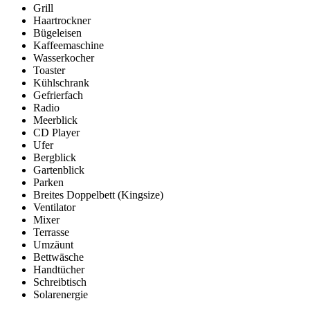
Grill
Haartrockner
Bügeleisen
Kaffeemaschine
Wasserkocher
Toaster
Kühlschrank
Gefrierfach
Radio
Meerblick
CD Player
Ufer
Bergblick
Gartenblick
Parken
Breites Doppelbett (Kingsize)
Ventilator
Mixer
Terrasse
Umzäunt
Bettwäsche
Handtücher
Schreibtisch
Solarenergie