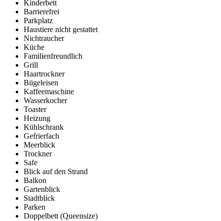
Kinderbett
Barrierefrei
Parkplatz
Haustiere nicht gestattet
Nichtraucher
Küche
Familienfreundlich
Grill
Haartrockner
Bügeleisen
Kaffeemaschine
Wasserkocher
Toaster
Heizung
Kühlschrank
Gefrierfach
Meerblick
Trockner
Safe
Blick auf den Strand
Balkon
Gartenblick
Stadtblick
Parken
Doppelbett (Queensize)