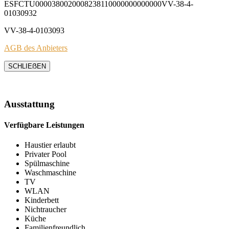
ESFCTU0000380020008238110000000000000VV-38-4-
01030932
VV-38-4-0103093
AGB des Anbieters
SCHLIEẞEN
Ausstattung
Verfügbare Leistungen
Haustier erlaubt
Privater Pool
Spülmaschine
Waschmaschine
TV
WLAN
Kinderbett
Nichtraucher
Küche
Familienfreundlich