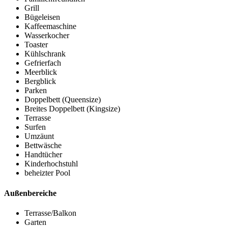
Grill
Bügeleisen
Kaffeemaschine
Wasserkocher
Toaster
Kühlschrank
Gefrierfach
Meerblick
Bergblick
Parken
Doppelbett (Queensize)
Breites Doppelbett (Kingsize)
Terrasse
Surfen
Umzäunt
Bettwäsche
Handtücher
Kinderhochstuhl
beheizter Pool
Außenbereiche
Terrasse/Balkon
Garten