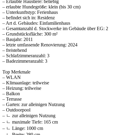
– Erlaubte Haustiere: beliebig
– erlaubte Hundegröße: klein (bis 30 cm)
– Unterkunftstyp: Ferienhaus
– befindet sich in: Residenz
– Art d. Gebäudes: Einfamilienhaus
– Gesamtanzahl d. Stockwerke im Gebäude über EG: 2
– Grundstücksfläche: 300 m²
– Baujahr: 2011
– letzte umfassende Renovierung: 2024
– freistehend
– Schlafzimmeranzahl: 3
– Badezimmeranzahl: 3
Top Merkmale
– WLAN
– Klimaanlage: teilweise
– Heizung: teilweise
– Balkon
– Terrasse
– Garten: zur alleinigen Nutzung
– Outdoorpool
– ㄴ zur alleinigen Nutzung
– ㄴ maximale Tiefe: 165 cm
– ㄴ Länge: 1000 cm
– ㄴ Breite: 280 cm