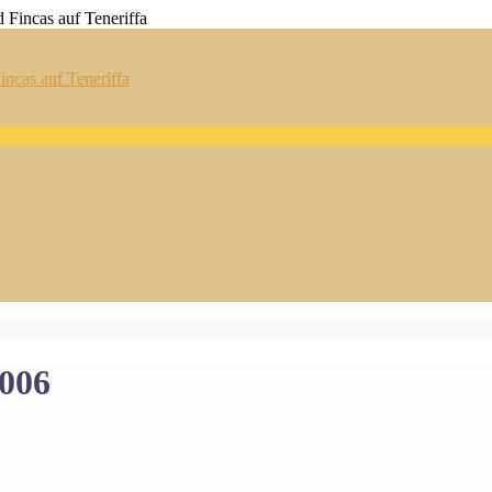
ncas auf Teneriffa
 006