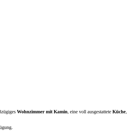
oßzügiges
Wohnzimmer mit Kamin
, eine voll ausgestattete
Küche
,
ügung.