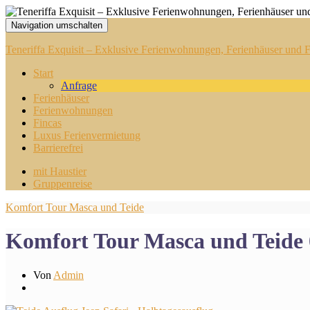
Navigation umschalten
Teneriffa Exquisit – Exklusive Ferienwohnungen, Ferienhäuser und Fi
Start
Anfrage
Ferienhäuser
Ferienwohnungen
Fincas
Luxus Ferienvermietung
Barrierefrei
mit Haustier
Gruppenreise
Komfort Tour Masca und Teide
Komfort Tour Masca und Teide
Von
Admin