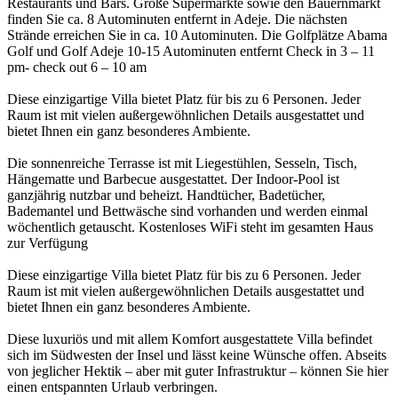
Restaurants und Bars. Große Supermärkte sowie den Bauernmarkt
finden Sie ca. 8 Autominuten entfernt in Adeje. Die nächsten
Strände erreichen Sie in ca. 10 Autominuten. Die Golfplätze Abama
Golf und Golf Adeje 10-15 Autominuten entfernt Check in 3 – 11
pm- check out 6 – 10 am
Diese einzigartige Villa bietet Platz für bis zu 6 Personen. Jeder
Raum ist mit vielen außergewöhnlichen Details ausgestattet und
bietet Ihnen ein ganz besonderes Ambiente.
Die sonnenreiche Terrasse ist mit Liegestühlen, Sesseln, Tisch,
Hängematte und Barbecue ausgestattet. Der Indoor-Pool ist
ganzjährig nutzbar und beheizt. Handtücher, Badetücher,
Bademantel und Bettwäsche sind vorhanden und werden einmal
wöchentlich getauscht. Kostenloses WiFi steht im gesamten Haus
zur Verfügung
Diese einzigartige Villa bietet Platz für bis zu 6 Personen. Jeder
Raum ist mit vielen außergewöhnlichen Details ausgestattet und
bietet Ihnen ein ganz besonderes Ambiente.
Diese luxuriös und mit allem Komfort ausgestattete Villa befindet
sich im Südwesten der Insel und lässt keine Wünsche offen. Abseits
von jeglicher Hektik – aber mit guter Infrastruktur – können Sie hier
einen entspannten Urlaub verbringen.