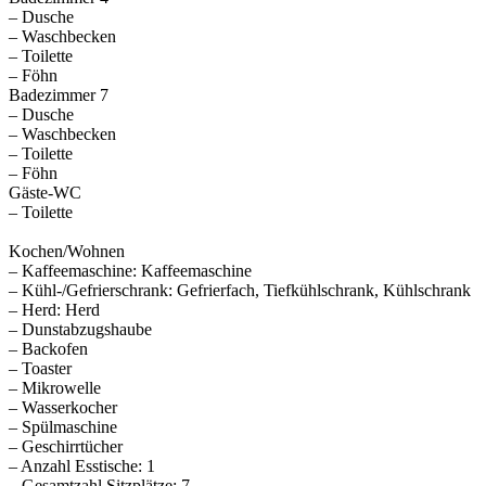
– Dusche
– Waschbecken
– Toilette
– Föhn
Badezimmer 7
– Dusche
– Waschbecken
– Toilette
– Föhn
Gäste-WC
– Toilette
Kochen/Wohnen
– Kaffeemaschine: Kaffeemaschine
– Kühl-/Gefrierschrank: Gefrierfach, Tiefkühlschrank, Kühlschrank
– Herd: Herd
– Dunstabzugshaube
– Backofen
– Toaster
– Mikrowelle
– Wasserkocher
– Spülmaschine
– Geschirrtücher
– Anzahl Esstische: 1
– Gesamtzahl Sitzplätze: 7