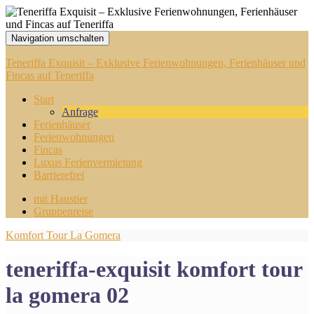
Navigation umschalten
Teneriffa Exquisit – Exklusive Ferienwohnungen, Ferienhäuser und
Fincas auf Teneriffa
Start
Anfrage
Ferienhäuser
Ferienwohnungen
Fincas
Luxus Ferienvermietung
Barrierefrei
mit Haustier
Gruppenreise
Komfort Tour La Gomera
teneriffa-exquisit komfort tour
la gomera 02