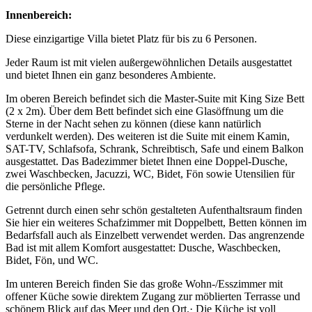
Innenbereich:
Diese einzigartige Villa bietet Platz für bis zu 6 Personen.
Jeder Raum ist mit vielen außergewöhnlichen Details ausgestattet
und bietet Ihnen ein ganz besonderes Ambiente.
Im oberen Bereich befindet sich die Master-Suite mit King Size Bett
(2 x 2m). Über dem Bett befindet sich eine Glasöffnung um die
Sterne in der Nacht sehen zu können (diese kann natürlich
verdunkelt werden). Des weiteren ist die Suite mit einem Kamin,
SAT-TV, Schlafsofa, Schrank, Schreibtisch, Safe und einem Balkon
ausgestattet. Das Badezimmer bietet Ihnen eine Doppel-Dusche,
zwei Waschbecken, Jacuzzi, WC, Bidet, Fön sowie Utensilien für
die persönliche Pflege.
Getrennt durch einen sehr schön gestalteten Aufenthaltsraum finden
Sie hier ein weiteres Schafzimmer mit Doppelbett, Betten können im
Bedarfsfall auch als Einzelbett verwendet werden. Das angrenzende
Bad ist mit allem Komfort ausgestattet: Dusche, Waschbecken,
Bidet, Fön, und WC.
Im unteren Bereich finden Sie das große Wohn-/Esszimmer mit
offener Küche sowie direktem Zugang zur möblierten Terrasse und
schönem Blick auf das Meer und den Ort.· Die Küche ist voll