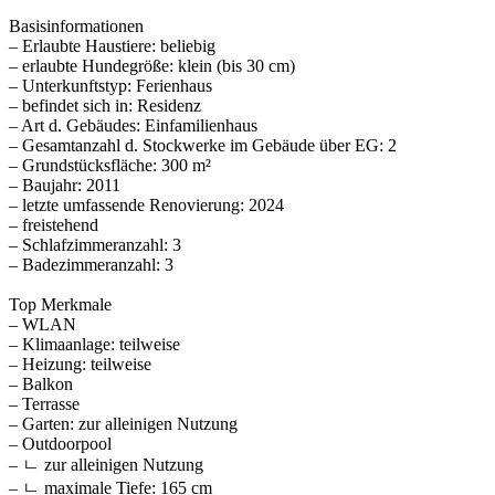
Basisinformationen
– Erlaubte Haustiere: beliebig
– erlaubte Hundegröße: klein (bis 30 cm)
– Unterkunftstyp: Ferienhaus
– befindet sich in: Residenz
– Art d. Gebäudes: Einfamilienhaus
– Gesamtanzahl d. Stockwerke im Gebäude über EG: 2
– Grundstücksfläche: 300 m²
– Baujahr: 2011
– letzte umfassende Renovierung: 2024
– freistehend
– Schlafzimmeranzahl: 3
– Badezimmeranzahl: 3
Top Merkmale
– WLAN
– Klimaanlage: teilweise
– Heizung: teilweise
– Balkon
– Terrasse
– Garten: zur alleinigen Nutzung
– Outdoorpool
– ㄴ zur alleinigen Nutzung
– ㄴ maximale Tiefe: 165 cm