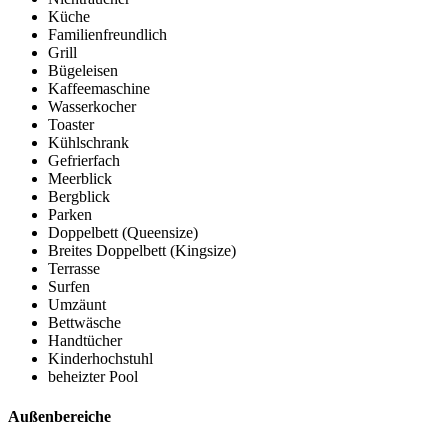
Küche
Familienfreundlich
Grill
Bügeleisen
Kaffeemaschine
Wasserkocher
Toaster
Kühlschrank
Gefrierfach
Meerblick
Bergblick
Parken
Doppelbett (Queensize)
Breites Doppelbett (Kingsize)
Terrasse
Surfen
Umzäunt
Bettwäsche
Handtücher
Kinderhochstuhl
beheizter Pool
Außenbereiche