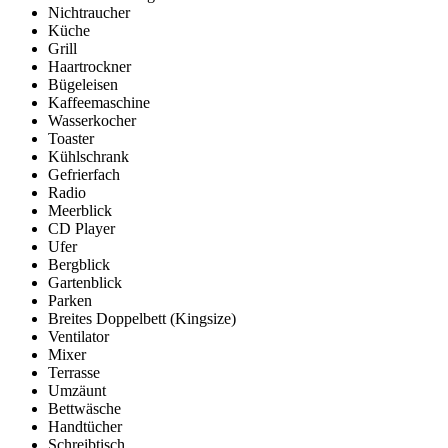
Nichtraucher
Küche
Grill
Haartrockner
Bügeleisen
Kaffeemaschine
Wasserkocher
Toaster
Kühlschrank
Gefrierfach
Radio
Meerblick
CD Player
Ufer
Bergblick
Gartenblick
Parken
Breites Doppelbett (Kingsize)
Ventilator
Mixer
Terrasse
Umzäunt
Bettwäsche
Handtücher
Schreibtisch