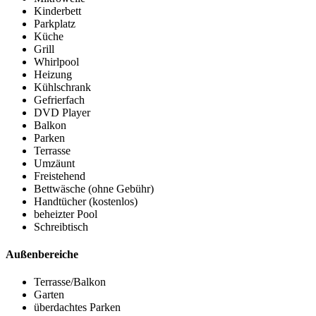
Kinderbett
Parkplatz
Küche
Grill
Whirlpool
Heizung
Kühlschrank
Gefrierfach
DVD Player
Balkon
Parken
Terrasse
Umzäunt
Freistehend
Bettwäsche (ohne Gebühr)
Handtücher (kostenlos)
beheizter Pool
Schreibtisch
Außenbereiche
Terrasse/Balkon
Garten
überdachtes Parken