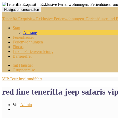
Navigation umschalten
Teneriffa Exquisit – Exklusive Ferienwohnungen, Ferienhäuser und Fi
Start
Anfrage
Ferienhäuser
Ferienwohnungen
Fincas
Luxus Ferienvermietung
Barrierefrei
mit Haustier
Gruppenreise
VIP Tour Inselrundfahrt
red line teneriffa jeep safaris v
Von
Admin