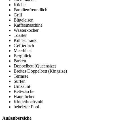
Küche
Familienfreundlich
Grill
Bügeleisen
Kaffeemaschine
Wasserkocher
Toaster
Kühlschrank
Gefrierfach
Meerblick
Bergblick
Parken
Doppelbett (Queensize)
Breites Doppelbett (Kingsize)
Terrasse
Surfen
Umzäunt
Bettwäsche
Handtücher
Kinderhochstuhl
beheizter Pool
Außenbereiche