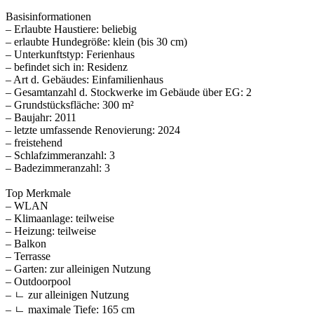
Basisinformationen
– Erlaubte Haustiere: beliebig
– erlaubte Hundegröße: klein (bis 30 cm)
– Unterkunftstyp: Ferienhaus
– befindet sich in: Residenz
– Art d. Gebäudes: Einfamilienhaus
– Gesamtanzahl d. Stockwerke im Gebäude über EG: 2
– Grundstücksfläche: 300 m²
– Baujahr: 2011
– letzte umfassende Renovierung: 2024
– freistehend
– Schlafzimmeranzahl: 3
– Badezimmeranzahl: 3
Top Merkmale
– WLAN
– Klimaanlage: teilweise
– Heizung: teilweise
– Balkon
– Terrasse
– Garten: zur alleinigen Nutzung
– Outdoorpool
– ㄴ zur alleinigen Nutzung
– ㄴ maximale Tiefe: 165 cm