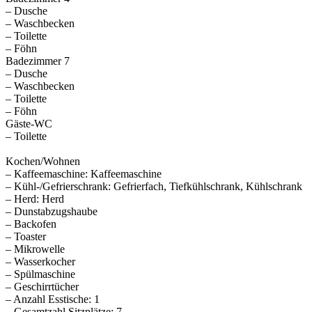
– Dusche
– Waschbecken
– Toilette
– Föhn
Badezimmer 7
– Dusche
– Waschbecken
– Toilette
– Föhn
Gäste-WC
– Toilette
Kochen/Wohnen
– Kaffeemaschine: Kaffeemaschine
– Kühl-/Gefrierschrank: Gefrierfach, Tiefkühlschrank, Kühlschrank
– Herd: Herd
– Dunstabzugshaube
– Backofen
– Toaster
– Mikrowelle
– Wasserkocher
– Spülmaschine
– Geschirrtücher
– Anzahl Esstische: 1
– Gesamtzahl Sitzplätze: 7