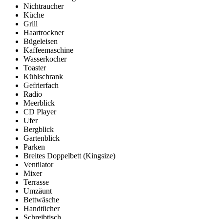
Nichtraucher
Küche
Grill
Haartrockner
Bügeleisen
Kaffeemaschine
Wasserkocher
Toaster
Kühlschrank
Gefrierfach
Radio
Meerblick
CD Player
Ufer
Bergblick
Gartenblick
Parken
Breites Doppelbett (Kingsize)
Ventilator
Mixer
Terrasse
Umzäunt
Bettwäsche
Handtücher
Schreibtisch