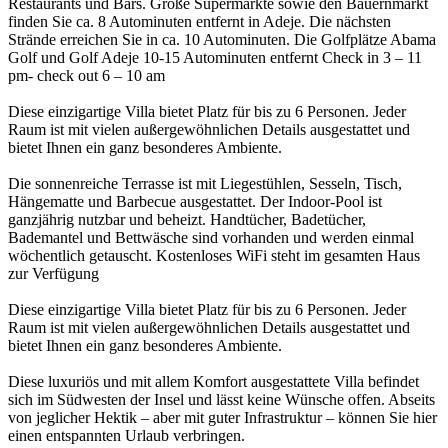
Restaurants und Bars. Große Supermärkte sowie den Bauernmarkt
finden Sie ca. 8 Autominuten entfernt in Adeje. Die nächsten
Strände erreichen Sie in ca. 10 Autominuten. Die Golfplätze Abama
Golf und Golf Adeje 10-15 Autominuten entfernt Check in 3 – 11
pm- check out 6 – 10 am
Diese einzigartige Villa bietet Platz für bis zu 6 Personen. Jeder
Raum ist mit vielen außergewöhnlichen Details ausgestattet und
bietet Ihnen ein ganz besonderes Ambiente.
Die sonnenreiche Terrasse ist mit Liegestühlen, Sesseln, Tisch,
Hängematte und Barbecue ausgestattet. Der Indoor-Pool ist
ganzjährig nutzbar und beheizt. Handtücher, Badetücher,
Bademantel und Bettwäsche sind vorhanden und werden einmal
wöchentlich getauscht. Kostenloses WiFi steht im gesamten Haus
zur Verfügung
Diese einzigartige Villa bietet Platz für bis zu 6 Personen. Jeder
Raum ist mit vielen außergewöhnlichen Details ausgestattet und
bietet Ihnen ein ganz besonderes Ambiente.
Diese luxuriös und mit allem Komfort ausgestattete Villa befindet
sich im Südwesten der Insel und lässt keine Wünsche offen. Abseits
von jeglicher Hektik – aber mit guter Infrastruktur – können Sie hier
einen entspannten Urlaub verbringen.