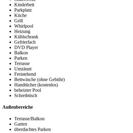
Kinderbett
Parkplatz
Küche
Grill
Whirlpool
Heizung
Kühlschrank
Gefrierfach
DVD Player
Balkon
Parken
Terrasse
Umzäunt
Freistehend
Bettwäsche (ohne Gebühr)
Handtücher (kostenlos)
beheizter Pool
Schreibtisch
Außenbereiche
Terrasse/Balkon
Garten
überdachtes Parken