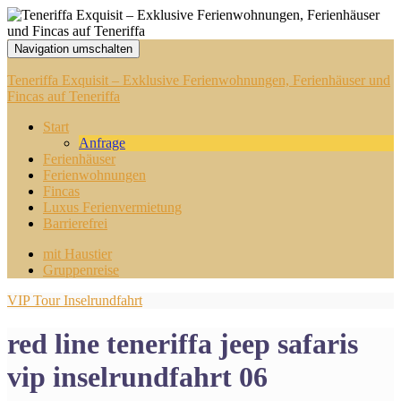
Navigation umschalten
Teneriffa Exquisit – Exklusive Ferienwohnungen, Ferienhäuser und
Fincas auf Teneriffa
Start
Anfrage
Ferienhäuser
Ferienwohnungen
Fincas
Luxus Ferienvermietung
Barrierefrei
mit Haustier
Gruppenreise
VIP Tour Inselrundfahrt
red line teneriffa jeep safaris
vip inselrundfahrt 06