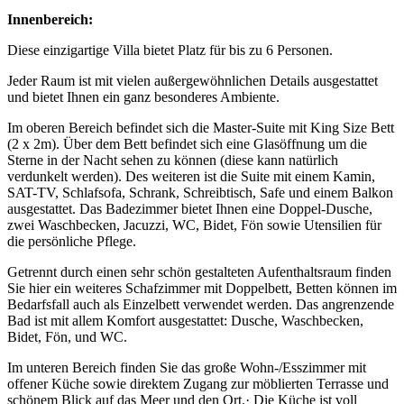
Innenbereich:
Diese einzigartige Villa bietet Platz für bis zu 6 Personen.
Jeder Raum ist mit vielen außergewöhnlichen Details ausgestattet
und bietet Ihnen ein ganz besonderes Ambiente.
Im oberen Bereich befindet sich die Master-Suite mit King Size Bett
(2 x 2m). Über dem Bett befindet sich eine Glasöffnung um die
Sterne in der Nacht sehen zu können (diese kann natürlich
verdunkelt werden). Des weiteren ist die Suite mit einem Kamin,
SAT-TV, Schlafsofa, Schrank, Schreibtisch, Safe und einem Balkon
ausgestattet. Das Badezimmer bietet Ihnen eine Doppel-Dusche,
zwei Waschbecken, Jacuzzi, WC, Bidet, Fön sowie Utensilien für
die persönliche Pflege.
Getrennt durch einen sehr schön gestalteten Aufenthaltsraum finden
Sie hier ein weiteres Schafzimmer mit Doppelbett, Betten können im
Bedarfsfall auch als Einzelbett verwendet werden. Das angrenzende
Bad ist mit allem Komfort ausgestattet: Dusche, Waschbecken,
Bidet, Fön, und WC.
Im unteren Bereich finden Sie das große Wohn-/Esszimmer mit
offener Küche sowie direktem Zugang zur möblierten Terrasse und
schönem Blick auf das Meer und den Ort.· Die Küche ist voll