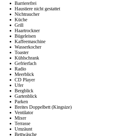
Barrierefrei
Haustiere nicht gestattet
Nichtraucher
Küche
Grill
Haartrockner
Bügeleisen
Kaffeemaschine
Wasserkocher
Toaster
Kühlschrank
Gefrierfach
Radio
Meerblick
CD Player
Ufer
Bergblick
Gartenblick
Parken
Breites Doppelbett (Kingsize)
Ventilator
Mixer
Terrasse
Umzäunt
Bettwäsche