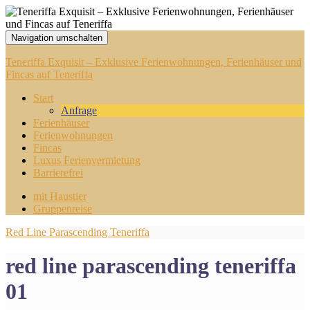
Navigation umschalten
Teneriffa Exquisit – Exklusive Ferienwohnungen, Ferienhäuser und
Fincas auf Teneriffa
Start
Anfrage
Ferienhäuser
Ferienwohnungen
Fincas
Luxus Ferienvermietung
Barrierefrei
mit Haustier
Gruppenreise
Red Line Parascending Teneriffa
red line parascending teneriffa
01