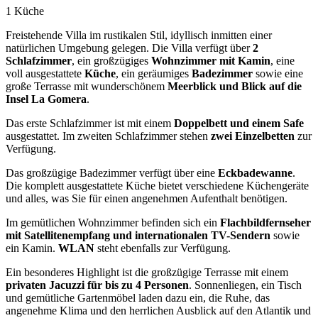
1 Küche
Freistehende Villa im rustikalen Stil, idyllisch inmitten einer
natürlichen Umgebung gelegen. Die Villa verfügt über
2
Schlafzimmer
, ein großzügiges
Wohnzimmer mit Kamin
, eine
voll ausgestattete
Küche
, ein geräumiges
Badezimmer
sowie eine
große Terrasse mit wunderschönem
Meerblick und Blick auf die
Insel La Gomera
.
Das erste Schlafzimmer ist mit einem
Doppelbett und einem Safe
ausgestattet. Im zweiten Schlafzimmer stehen
zwei Einzelbetten
zur
Verfügung.
Das großzügige Badezimmer verfügt über eine
Eckbadewanne
.
Die komplett ausgestattete Küche bietet verschiedene Küchengeräte
und alles, was Sie für einen angenehmen Aufenthalt benötigen.
Im gemütlichen Wohnzimmer befinden sich ein
Flachbildfernseher
mit Satellitenempfang und internationalen TV-Sendern
sowie
ein Kamin.
WLAN
steht ebenfalls zur Verfügung.
Ein besonderes Highlight ist die großzügige Terrasse mit einem
privaten Jacuzzi für bis zu 4 Personen
. Sonnenliegen, ein Tisch
und gemütliche Gartenmöbel laden dazu ein, die Ruhe, das
angenehme Klima und den herrlichen Ausblick auf den Atlantik und