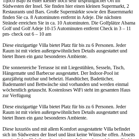
Tijoco Bajo ist einer kleiner noch sehr ursprünglicher Ort im
Südwesten der Insel. Sie finden hier einen kleinen Supermarkt, 2
Restaurants und Bars. Große Supermärkte sowie den Bauernmarkt
finden Sie ca. 8 Autominuten entfernt in Adeje. Die nächsten
Strände erreichen Sie in ca. 10 Autominuten. Die Golfplätze Abama
Golf und Golf Adeje 10-15 Autominuten entfernt Check in 3 – 11
pm- check out 6 – 10 am
Diese einzigartige Villa bietet Platz für bis zu 6 Personen. Jeder
Raum ist mit vielen außergewöhnlichen Details ausgestattet und
bietet Ihnen ein ganz besonderes Ambiente.
Die sonnenreiche Terrasse ist mit Liegestühlen, Sesseln, Tisch,
Hängematte und Barbecue ausgestattet. Der Indoor-Pool ist
ganzjährig nutzbar und beheizt. Handtücher, Badetücher,
Bademantel und Bettwäsche sind vorhanden und werden einmal
wöchentlich getauscht. Kostenloses WiFi steht im gesamten Haus
zur Verfügung
Diese einzigartige Villa bietet Platz für bis zu 6 Personen. Jeder
Raum ist mit vielen außergewöhnlichen Details ausgestattet und
bietet Ihnen ein ganz besonderes Ambiente.
Diese luxuriös und mit allem Komfort ausgestattete Villa befindet
sich im Südwesten der Insel und lässt keine Wünsche offen. Abseits