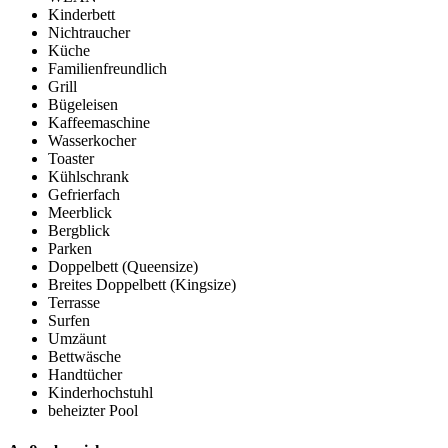
Kinderbett
Nichtraucher
Küche
Familienfreundlich
Grill
Bügeleisen
Kaffeemaschine
Wasserkocher
Toaster
Kühlschrank
Gefrierfach
Meerblick
Bergblick
Parken
Doppelbett (Queensize)
Breites Doppelbett (Kingsize)
Terrasse
Surfen
Umzäunt
Bettwäsche
Handtücher
Kinderhochstuhl
beheizter Pool