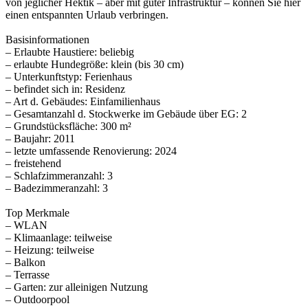
von jeglicher Hektik – aber mit guter Infrastruktur – können Sie hier
einen entspannten Urlaub verbringen.
Basisinformationen
– Erlaubte Haustiere: beliebig
– erlaubte Hundegröße: klein (bis 30 cm)
– Unterkunftstyp: Ferienhaus
– befindet sich in: Residenz
– Art d. Gebäudes: Einfamilienhaus
– Gesamtanzahl d. Stockwerke im Gebäude über EG: 2
– Grundstücksfläche: 300 m²
– Baujahr: 2011
– letzte umfassende Renovierung: 2024
– freistehend
– Schlafzimmeranzahl: 3
– Badezimmeranzahl: 3
Top Merkmale
– WLAN
– Klimaanlage: teilweise
– Heizung: teilweise
– Balkon
– Terrasse
– Garten: zur alleinigen Nutzung
– Outdoorpool