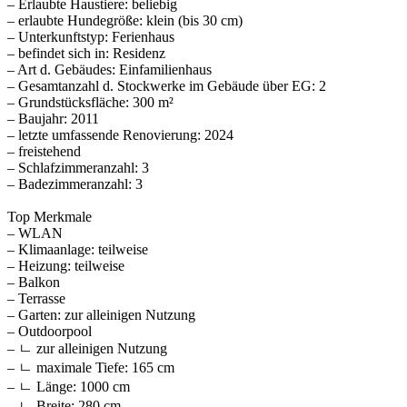
– Erlaubte Haustiere: beliebig
– erlaubte Hundegröße: klein (bis 30 cm)
– Unterkunftstyp: Ferienhaus
– befindet sich in: Residenz
– Art d. Gebäudes: Einfamilienhaus
– Gesamtanzahl d. Stockwerke im Gebäude über EG: 2
– Grundstücksfläche: 300 m²
– Baujahr: 2011
– letzte umfassende Renovierung: 2024
– freistehend
– Schlafzimmeranzahl: 3
– Badezimmeranzahl: 3
Top Merkmale
– WLAN
– Klimaanlage: teilweise
– Heizung: teilweise
– Balkon
– Terrasse
– Garten: zur alleinigen Nutzung
– Outdoorpool
– ㄴ zur alleinigen Nutzung
– ㄴ maximale Tiefe: 165 cm
– ㄴ Länge: 1000 cm
– ㄴ Breite: 280 cm