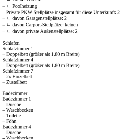
– ㄴ Poolheizung
– Private PKW-Stellplätze insgesamt für diese Unterkunft: 2
– ㄴ davon Garagenstellplätze: 2
– ㄴ davon Carport-Stellplätze: keinen
– ㄴ davon private Außen­stellplätze: 2
Schlafen
Schlafzimmer 1
– Doppelbett (größer als 1,80 m Breite)
Schlafzimmer 4
– Doppelbett (größer als 1,80 m Breite)
Schlafzimmer 7
– 2x Einzelbett
– Zustellbett
Badezimmer
Badezimmer 1
– Dusche
– Waschbecken
– Toilette
– Föhn
Badezimmer 4
– Dusche
– Waschbecken