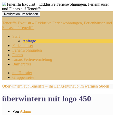
Navigation umschalten
Teneriffa Exquisit – Exklusive Ferienwohnungen, Ferienhäuser und
Fincas auf Teneriffa
Start
Anfrage
Ferienhäuser
Ferienwohnungen
Fincas
Luxus Ferienvermietung
Barrierefrei
mit Haustier
Gruppenreise
Überwintern auf Teneriffa – Ihr Langzeiturlaub im warmen Süden
überwintern mit logo 450
Von
Admin