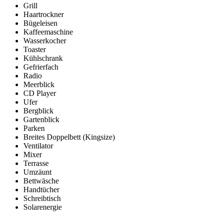
Grill
Haartrockner
Bügeleisen
Kaffeemaschine
Wasserkocher
Toaster
Kühlschrank
Gefrierfach
Radio
Meerblick
CD Player
Ufer
Bergblick
Gartenblick
Parken
Breites Doppelbett (Kingsize)
Ventilator
Mixer
Terrasse
Umzäunt
Bettwäsche
Handtücher
Schreibtisch
Solarenergie