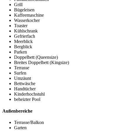
Grill
Bügeleisen
Kaffeemaschine
Wasserkocher
Toaster
Kühlschrank
Gefrierfach
Meerblick
Bergblick
Parken
Doppelbett (Queensize)
Breites Doppelbett (Kingsize)
Terrasse
Surfen
Umzäunt
Bettwäsche
Handtücher
Kinderhochstuhl
beheizter Pool
Außenbereiche
Terrasse/Balkon
Garten