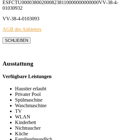
ESFCTU0000380020008238110000000000000VV-38-4-
01030932
VV-38-4-0103093
AGB des Anbieters
SCHLIEẞEN
Ausstattung
Verfügbare Leistungen
Haustier erlaubt
Privater Pool
Spülmaschine
Waschmaschine
TV
WLAN
Kinderbett
Nichtraucher
Küche
Familienfreundlich