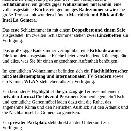
Schlafzimmer
, ein großzügiges
Wohnzimmer mit Kamin
, eine
voll ausgestattete
Küche
, ein geräumiges
Badezimmer
sowie eine
große Terrasse mit wunderschönem
Meerblick und Blick auf die
Insel La Gomera
.
Das erste Schlafzimmer ist mit einem
Doppelbett und einem Safe
ausgestattet. Im zweiten Schlafzimmer stehen
zwei Einzelbetten
zur
Verfügung.
Das großzügige Badezimmer verfügt über eine
Eckbadewanne
.
Die komplett ausgestattete Küche bietet verschiedene Küchengeräte
und alles, was Sie für einen angenehmen Aufenthalt benötigen.
Im gemütlichen Wohnzimmer befinden sich ein
Flachbildfernseher
mit Satellitenempfang und internationalen TV-Sendern
sowie
ein Kamin.
WLAN
steht ebenfalls zur Verfügung.
Ein besonderes Highlight ist die großzügige Terrasse mit einem
privaten Jacuzzi für bis zu 4 Personen
. Sonnenliegen, ein Tisch
und gemütliche Gartenmöbel laden dazu ein, die Ruhe, das
angenehme Klima und den herrlichen Ausblick auf den Atlantik und
die Nachbarinsel La Gomera zu genießen.
Ein
privater Parkplatz
steht direkt an der Unterkunft zur
Verfügung.