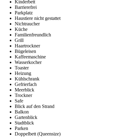
Kinderbett
Barrierefrei
Parkplatz
Haustiere nicht gestattet
Nichtraucher
Küche
Familienfreundlich
Grill
Haartrockner
Bügeleisen
Kaffeemaschine
Wasserkocher
Toaster
Heizung
Kühlschrank
Gefrierfach
Meerblick
Trockner
Safe
Blick auf den Strand
Balkon
Gartenblick
Stadtblick
Parken
Doppelbett (Queensize)