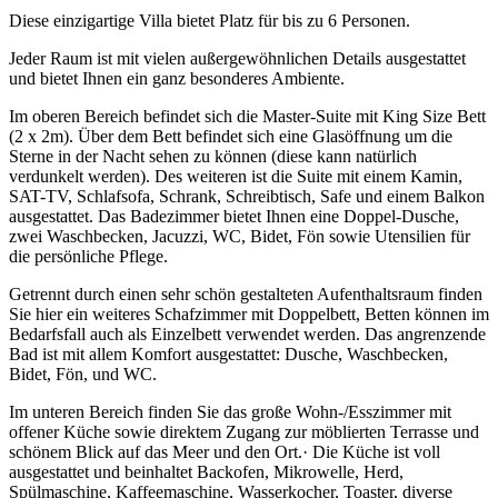
Diese einzigartige Villa bietet Platz für bis zu 6 Personen.
Jeder Raum ist mit vielen außergewöhnlichen Details ausgestattet
und bietet Ihnen ein ganz besonderes Ambiente.
Im oberen Bereich befindet sich die Master-Suite mit King Size Bett
(2 x 2m). Über dem Bett befindet sich eine Glasöffnung um die
Sterne in der Nacht sehen zu können (diese kann natürlich
verdunkelt werden). Des weiteren ist die Suite mit einem Kamin,
SAT-TV, Schlafsofa, Schrank, Schreibtisch, Safe und einem Balkon
ausgestattet. Das Badezimmer bietet Ihnen eine Doppel-Dusche,
zwei Waschbecken, Jacuzzi, WC, Bidet, Fön sowie Utensilien für
die persönliche Pflege.
Getrennt durch einen sehr schön gestalteten Aufenthaltsraum finden
Sie hier ein weiteres Schafzimmer mit Doppelbett, Betten können im
Bedarfsfall auch als Einzelbett verwendet werden. Das angrenzende
Bad ist mit allem Komfort ausgestattet: Dusche, Waschbecken,
Bidet, Fön, und WC.
Im unteren Bereich finden Sie das große Wohn-/Esszimmer mit
offener Küche sowie direktem Zugang zur möblierten Terrasse und
schönem Blick auf das Meer und den Ort.· Die Küche ist voll
ausgestattet und beinhaltet Backofen, Mikrowelle, Herd,
Spülmaschine, Kaffeemaschine, Wasserkocher, Toaster, diverse