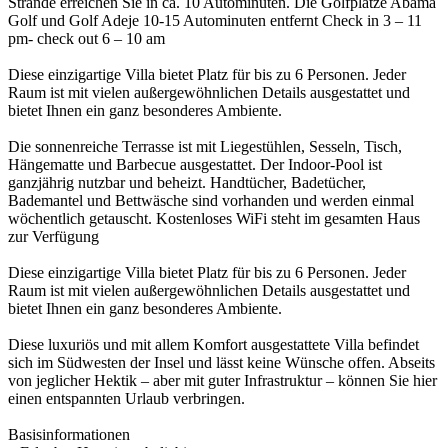
Strände erreichen Sie in ca. 10 Autominuten. Die Golfplätze Abama
Golf und Golf Adeje 10-15 Autominuten entfernt Check in 3 – 11
pm- check out 6 – 10 am
Diese einzigartige Villa bietet Platz für bis zu 6 Personen. Jeder
Raum ist mit vielen außergewöhnlichen Details ausgestattet und
bietet Ihnen ein ganz besonderes Ambiente.
Die sonnenreiche Terrasse ist mit Liegestühlen, Sesseln, Tisch,
Hängematte und Barbecue ausgestattet. Der Indoor-Pool ist
ganzjährig nutzbar und beheizt. Handtücher, Badetücher,
Bademantel und Bettwäsche sind vorhanden und werden einmal
wöchentlich getauscht. Kostenloses WiFi steht im gesamten Haus
zur Verfügung
Diese einzigartige Villa bietet Platz für bis zu 6 Personen. Jeder
Raum ist mit vielen außergewöhnlichen Details ausgestattet und
bietet Ihnen ein ganz besonderes Ambiente.
Diese luxuriös und mit allem Komfort ausgestattete Villa befindet
sich im Südwesten der Insel und lässt keine Wünsche offen. Abseits
von jeglicher Hektik – aber mit guter Infrastruktur – können Sie hier
einen entspannten Urlaub verbringen.
Basisinformationen