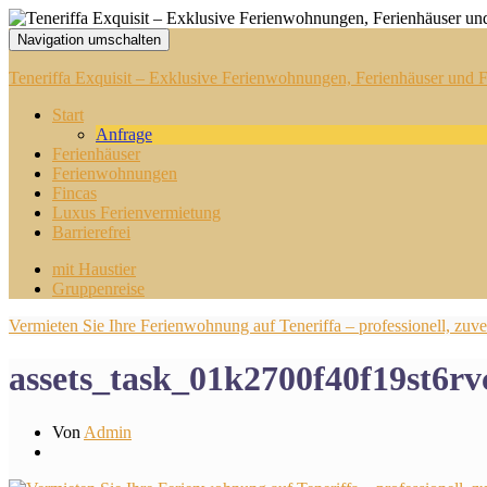
Navigation umschalten
Teneriffa Exquisit – Exklusive Ferienwohnungen, Ferienhäuser und Fi
Start
Anfrage
Ferienhäuser
Ferienwohnungen
Fincas
Luxus Ferienvermietung
Barrierefrei
mit Haustier
Gruppenreise
Vermieten Sie Ihre Ferienwohnung auf Teneriffa – professionell, zuver
assets_task_01k2700f40f19st6
Von
Admin