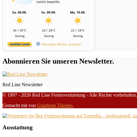
Leicht bewölkt
Sa, 08.08.
So, 09.08.
Mo, 10.08.
26 / 30°C
24 / 28°C
22 / 28°C
Sonnig
Sonnig
Sonnig
Aktuelles Wetter ansehen
Abonnieren Sie unseren Newsletter.
Red Line Newsletter
© 1997 - 2026 Red Line Ferienvermietung - Alle Rechte vorbehalten.
Gemacht mit
von
Graphene Themes
.
Ausstattung