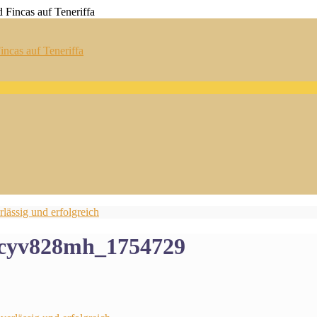
ncas auf Teneriffa
lässig und erfolgreich
rvcyv828mh_1754729