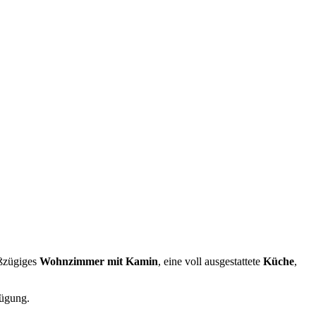
oßzügiges
Wohnzimmer mit Kamin
, eine voll ausgestattete
Küche
,
ügung.