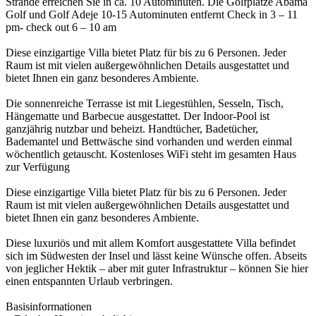
Strände erreichen Sie in ca. 10 Autominuten. Die Golfplätze Abama
Golf und Golf Adeje 10-15 Autominuten entfernt Check in 3 – 11
pm- check out 6 – 10 am
Diese einzigartige Villa bietet Platz für bis zu 6 Personen. Jeder
Raum ist mit vielen außergewöhnlichen Details ausgestattet und
bietet Ihnen ein ganz besonderes Ambiente.
Die sonnenreiche Terrasse ist mit Liegestühlen, Sesseln, Tisch,
Hängematte und Barbecue ausgestattet. Der Indoor-Pool ist
ganzjährig nutzbar und beheizt. Handtücher, Badetücher,
Bademantel und Bettwäsche sind vorhanden und werden einmal
wöchentlich getauscht. Kostenloses WiFi steht im gesamten Haus
zur Verfügung
Diese einzigartige Villa bietet Platz für bis zu 6 Personen. Jeder
Raum ist mit vielen außergewöhnlichen Details ausgestattet und
bietet Ihnen ein ganz besonderes Ambiente.
Diese luxuriös und mit allem Komfort ausgestattete Villa befindet
sich im Südwesten der Insel und lässt keine Wünsche offen. Abseits
von jeglicher Hektik – aber mit guter Infrastruktur – können Sie hier
einen entspannten Urlaub verbringen.
Basisinformationen