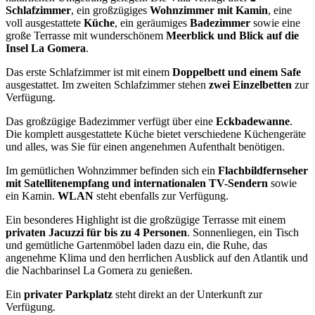
Schlafzimmer
, ein großzügiges
Wohnzimmer mit Kamin
, eine
voll ausgestattete
Küche
, ein geräumiges
Badezimmer
sowie eine
große Terrasse mit wunderschönem
Meerblick und Blick auf die
Insel La Gomera
.
Das erste Schlafzimmer ist mit einem
Doppelbett und einem Safe
ausgestattet. Im zweiten Schlafzimmer stehen
zwei Einzelbetten
zur
Verfügung.
Das großzügige Badezimmer verfügt über eine
Eckbadewanne
.
Die komplett ausgestattete Küche bietet verschiedene Küchengeräte
und alles, was Sie für einen angenehmen Aufenthalt benötigen.
Im gemütlichen Wohnzimmer befinden sich ein
Flachbildfernseher
mit Satellitenempfang und internationalen TV-Sendern
sowie
ein Kamin.
WLAN
steht ebenfalls zur Verfügung.
Ein besonderes Highlight ist die großzügige Terrasse mit einem
privaten Jacuzzi für bis zu 4 Personen
. Sonnenliegen, ein Tisch
und gemütliche Gartenmöbel laden dazu ein, die Ruhe, das
angenehme Klima und den herrlichen Ausblick auf den Atlantik und
die Nachbarinsel La Gomera zu genießen.
Ein
privater Parkplatz
steht direkt an der Unterkunft zur
Verfügung.