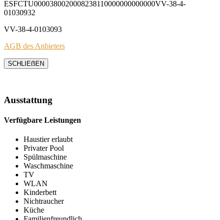
ESFCTU0000380020008238110000000000000VV-38-4-
01030932
VV-38-4-0103093
AGB des Anbieters
SCHLIEẞEN
Ausstattung
Verfügbare Leistungen
Haustier erlaubt
Privater Pool
Spülmaschine
Waschmaschine
TV
WLAN
Kinderbett
Nichtraucher
Küche
Familienfreundlich