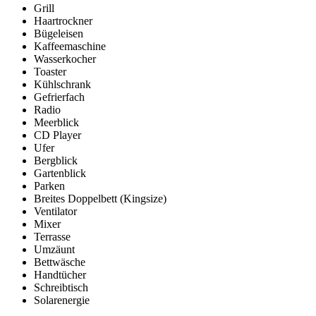
Grill
Haartrockner
Bügeleisen
Kaffeemaschine
Wasserkocher
Toaster
Kühlschrank
Gefrierfach
Radio
Meerblick
CD Player
Ufer
Bergblick
Gartenblick
Parken
Breites Doppelbett (Kingsize)
Ventilator
Mixer
Terrasse
Umzäunt
Bettwäsche
Handtücher
Schreibtisch
Solarenergie