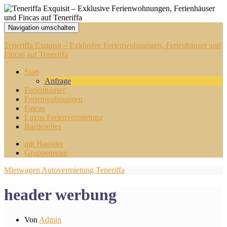
Navigation umschalten
Teneriffa Exquisit – Exklusive Ferienwohnungen, Ferienhäuser und
Fincas auf Teneriffa
Start
Anfrage
Ferienhäuser
Ferienwohnungen
Fincas
Luxus Ferienvermietung
Barrierefrei
mit Haustier
Gruppenreise
Mietwagen Autovermietung Teneriffa
header werbung
Von
Admin