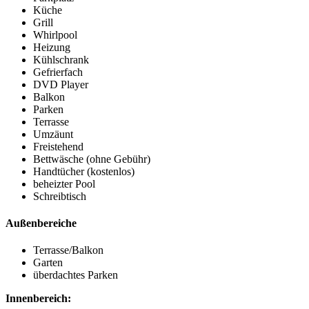
Küche
Grill
Whirlpool
Heizung
Kühlschrank
Gefrierfach
DVD Player
Balkon
Parken
Terrasse
Umzäunt
Freistehend
Bettwäsche (ohne Gebühr)
Handtücher (kostenlos)
beheizter Pool
Schreibtisch
Außenbereiche
Terrasse/Balkon
Garten
überdachtes Parken
Innenbereich: