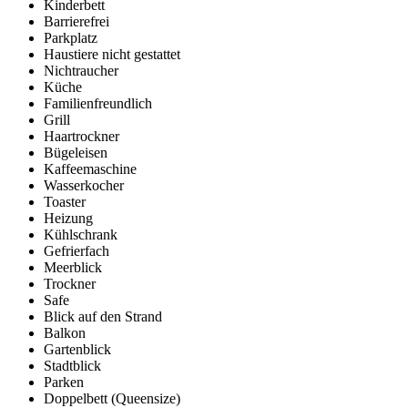
Kinderbett
Barrierefrei
Parkplatz
Haustiere nicht gestattet
Nichtraucher
Küche
Familienfreundlich
Grill
Haartrockner
Bügeleisen
Kaffeemaschine
Wasserkocher
Toaster
Heizung
Kühlschrank
Gefrierfach
Meerblick
Trockner
Safe
Blick auf den Strand
Balkon
Gartenblick
Stadtblick
Parken
Doppelbett (Queensize)