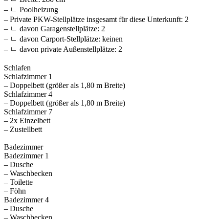
– ㄴ Poolheizung
– Private PKW-Stellplätze insgesamt für diese Unterkunft: 2
– ㄴ davon Garagenstellplätze: 2
– ㄴ davon Carport-Stellplätze: keinen
– ㄴ davon private Außen­stellplätze: 2
Schlafen
Schlafzimmer 1
– Doppelbett (größer als 1,80 m Breite)
Schlafzimmer 4
– Doppelbett (größer als 1,80 m Breite)
Schlafzimmer 7
– 2x Einzelbett
– Zustellbett
Badezimmer
Badezimmer 1
– Dusche
– Waschbecken
– Toilette
– Föhn
Badezimmer 4
– Dusche
– Waschbecken