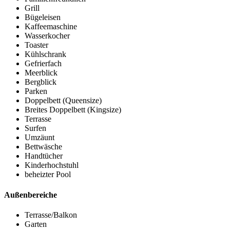
Grill
Bügeleisen
Kaffeemaschine
Wasserkocher
Toaster
Kühlschrank
Gefrierfach
Meerblick
Bergblick
Parken
Doppelbett (Queensize)
Breites Doppelbett (Kingsize)
Terrasse
Surfen
Umzäunt
Bettwäsche
Handtücher
Kinderhochstuhl
beheizter Pool
Außenbereiche
Terrasse/Balkon
Garten