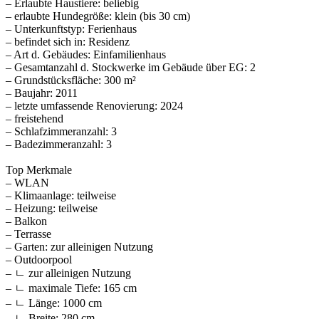
– Erlaubte Haustiere: beliebig
– erlaubte Hundegröße: klein (bis 30 cm)
– Unterkunftstyp: Ferienhaus
– befindet sich in: Residenz
– Art d. Gebäudes: Einfamilienhaus
– Gesamtanzahl d. Stockwerke im Gebäude über EG: 2
– Grundstücksfläche: 300 m²
– Baujahr: 2011
– letzte umfassende Renovierung: 2024
– freistehend
– Schlafzimmeranzahl: 3
– Badezimmeranzahl: 3
Top Merkmale
– WLAN
– Klimaanlage: teilweise
– Heizung: teilweise
– Balkon
– Terrasse
– Garten: zur alleinigen Nutzung
– Outdoorpool
– ㄴ zur alleinigen Nutzung
– ㄴ maximale Tiefe: 165 cm
– ㄴ Länge: 1000 cm
– ㄴ Breite: 280 cm