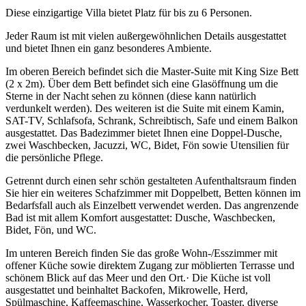
Diese einzigartige Villa bietet Platz für bis zu 6 Personen.
Jeder Raum ist mit vielen außergewöhnlichen Details ausgestattet
und bietet Ihnen ein ganz besonderes Ambiente.
Im oberen Bereich befindet sich die Master-Suite mit King Size Bett
(2 x 2m). Über dem Bett befindet sich eine Glasöffnung um die
Sterne in der Nacht sehen zu können (diese kann natürlich
verdunkelt werden). Des weiteren ist die Suite mit einem Kamin,
SAT-TV, Schlafsofa, Schrank, Schreibtisch, Safe und einem Balkon
ausgestattet. Das Badezimmer bietet Ihnen eine Doppel-Dusche,
zwei Waschbecken, Jacuzzi, WC, Bidet, Fön sowie Utensilien für
die persönliche Pflege.
Getrennt durch einen sehr schön gestalteten Aufenthaltsraum finden
Sie hier ein weiteres Schafzimmer mit Doppelbett, Betten können im
Bedarfsfall auch als Einzelbett verwendet werden. Das angrenzende
Bad ist mit allem Komfort ausgestattet: Dusche, Waschbecken,
Bidet, Fön, und WC.
Im unteren Bereich finden Sie das große Wohn-/Esszimmer mit
offener Küche sowie direktem Zugang zur möblierten Terrasse und
schönem Blick auf das Meer und den Ort.· Die Küche ist voll
ausgestattet und beinhaltet Backofen, Mikrowelle, Herd,
Spülmaschine, Kaffeemaschine, Wasserkocher, Toaster, diverse