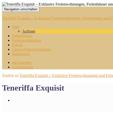
Navigation umschalten
Teneriffa Exquisit – Exklusive Ferienwohnungen, Ferienhäuser und Fi
Start
Anfrage
Ferienhäuser
Ferienwohnungen
Fincas
Luxus Ferienvermietung
Barrierefrei
mit Haustier
Gruppenreise
Zurück zu
Teneriffa Exquisit – Exklusive Ferienwohnungen und Ferie
Teneriffa Exquisit