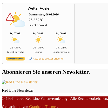
Wetter Adeje
Donnerstag, 06.08.2026
28 / 32°C
Leicht bewölkt
Fr, 07.08.
Sa, 08.08.
So, 09.08.
26 / 31°C
26 / 31°C
24 / 28°C
Leicht bewölkt
Sonnig
Leicht bewölkt
Aktuelles Wetter ansehen
Abonnieren Sie unseren Newsletter.
Red Line Newsletter
© 1997 - 2026 Red Line Ferienvermietung - Alle Rechte vorbehalten.
Gemacht mit
von
Graphene Themes
.