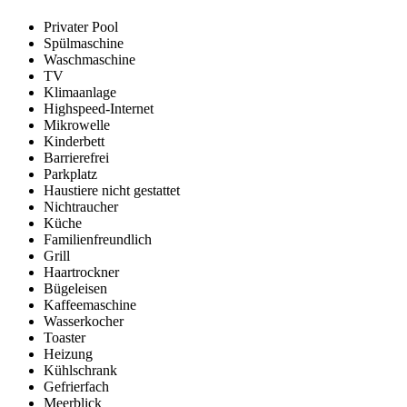
Privater Pool
Spülmaschine
Waschmaschine
TV
Klimaanlage
Highspeed-Internet
Mikrowelle
Kinderbett
Barrierefrei
Parkplatz
Haustiere nicht gestattet
Nichtraucher
Küche
Familienfreundlich
Grill
Haartrockner
Bügeleisen
Kaffeemaschine
Wasserkocher
Toaster
Heizung
Kühlschrank
Gefrierfach
Meerblick