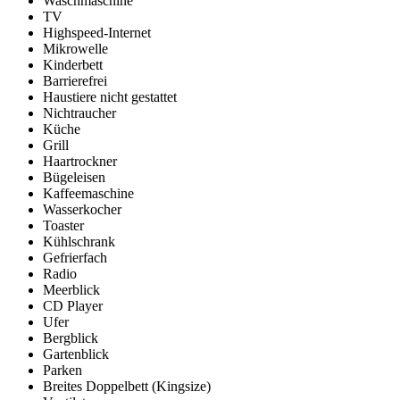
Waschmaschine
TV
Highspeed-Internet
Mikrowelle
Kinderbett
Barrierefrei
Haustiere nicht gestattet
Nichtraucher
Küche
Grill
Haartrockner
Bügeleisen
Kaffeemaschine
Wasserkocher
Toaster
Kühlschrank
Gefrierfach
Radio
Meerblick
CD Player
Ufer
Bergblick
Gartenblick
Parken
Breites Doppelbett (Kingsize)