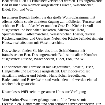
Bedarfsfall auch als Einzelbett verwendet werden. Das angrenzende
Bad ist mit allem Komfort ausgestattet: Dusche, Waschbecken,
Bidet, Fön, und WC.
Im unteren Bereich finden Sie das große Wohn-/Esszimmer mit
offener Küche sowie direktem Zugang zur möblierten Terrasse und
schönem Blick auf das Meer und den Ort.· Die Küche ist voll
ausgestattet und beinhaltet Backofen, Mikrowelle, Herd,
Spülmaschine, Kaffeemaschine, Wasserkocher, Toaster, diverse
Küchenutensilien, und Gewürze. Neben der Küche befindet sich ein
Hauswirtschaftsraum mit Waschmaschine.
Des weiteren finden Sie hier das dritte Schlafzimmer mit
französischem Bett. Das angrenzende Bad ist mit allem Komfort
ausgestattet: Dusche, Waschbecken, Bidet, Fön, und WC.
Die sonnenreiche Terrasse ist mit Liegestühlen, Sesseln, Tisch,
Hängematte und Barbecue ausgestattet. Der Indoor-Pool ist
ganzjährig nutzbar und beheizt. Handtücher, Badetücher,
Bademantel und Bettwäsche sind vorhanden und werden einmal
wöchentlich getauscht.
Kostenloses WiFi steht im gesamten Haus zur Verfügung
Vom Wohn-/Esszimmer gelangt man auf die Terrasse mit
Liegestühlen, Hängematte und sehr schönen Sitzgelegenheiten. Ein