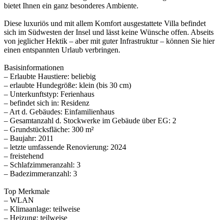
bietet Ihnen ein ganz besonderes Ambiente.
Diese luxuriös und mit allem Komfort ausgestattete Villa befindet
sich im Südwesten der Insel und lässt keine Wünsche offen. Abseits
von jeglicher Hektik – aber mit guter Infrastruktur – können Sie hier
einen entspannten Urlaub verbringen.
Basisinformationen
– Erlaubte Haustiere: beliebig
– erlaubte Hundegröße: klein (bis 30 cm)
– Unterkunftstyp: Ferienhaus
– befindet sich in: Residenz
– Art d. Gebäudes: Einfamilienhaus
– Gesamtanzahl d. Stockwerke im Gebäude über EG: 2
– Grundstücksfläche: 300 m²
– Baujahr: 2011
– letzte umfassende Renovierung: 2024
– freistehend
– Schlafzimmeranzahl: 3
– Badezimmeranzahl: 3
Top Merkmale
– WLAN
– Klimaanlage: teilweise
– Heizung: teilweise