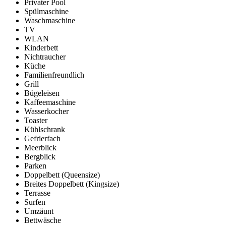
Privater Pool
Spülmaschine
Waschmaschine
TV
WLAN
Kinderbett
Nichtraucher
Küche
Familienfreundlich
Grill
Bügeleisen
Kaffeemaschine
Wasserkocher
Toaster
Kühlschrank
Gefrierfach
Meerblick
Bergblick
Parken
Doppelbett (Queensize)
Breites Doppelbett (Kingsize)
Terrasse
Surfen
Umzäunt
Bettwäsche