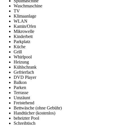
Spülmaschine
Waschmaschine
TV
Klimaanlage
WLAN
Kamin/Ofen
Mikrowelle
Kinderbett
Parkplatz
Küche
Grill
Whirlpool
Heizung
Kühlschrank
Gefrierfach
DVD Player
Balkon
Parken
Terrasse
Umzäunt
Freistehend
Bettwäsche (ohne Gebühr)
Handtücher (kostenlos)
beheizter Pool
Schreibtisch