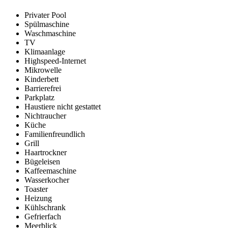
Privater Pool
Spülmaschine
Waschmaschine
TV
Klimaanlage
Highspeed-Internet
Mikrowelle
Kinderbett
Barrierefrei
Parkplatz
Haustiere nicht gestattet
Nichtraucher
Küche
Familienfreundlich
Grill
Haartrockner
Bügeleisen
Kaffeemaschine
Wasserkocher
Toaster
Heizung
Kühlschrank
Gefrierfach
Meerblick