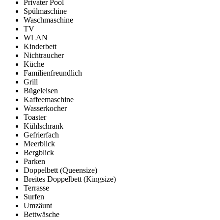
Privater Pool
Spülmaschine
Waschmaschine
TV
WLAN
Kinderbett
Nichtraucher
Küche
Familienfreundlich
Grill
Bügeleisen
Kaffeemaschine
Wasserkocher
Toaster
Kühlschrank
Gefrierfach
Meerblick
Bergblick
Parken
Doppelbett (Queensize)
Breites Doppelbett (Kingsize)
Terrasse
Surfen
Umzäunt
Bettwäsche