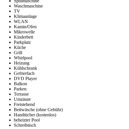
Spülmaschine
Waschmaschine
TV
Klimaanlage
WLAN
Kamin/Ofen
Mikrowelle
Kinderbett
Parkplatz
Küche
Grill
Whirlpool
Heizung
Kühlschrank
Gefrierfach
DVD Player
Balkon
Parken
Terrasse
Umzäunt
Freistehend
Bettwäsche (ohne Gebühr)
Handtücher (kostenlos)
beheizter Pool
Schreibtisch