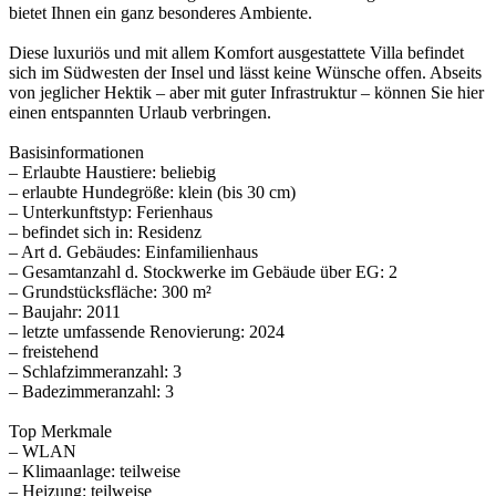
bietet Ihnen ein ganz besonderes Ambiente.
Diese luxuriös und mit allem Komfort ausgestattete Villa befindet
sich im Südwesten der Insel und lässt keine Wünsche offen. Abseits
von jeglicher Hektik – aber mit guter Infrastruktur – können Sie hier
einen entspannten Urlaub verbringen.
Basisinformationen
– Erlaubte Haustiere: beliebig
– erlaubte Hundegröße: klein (bis 30 cm)
– Unterkunftstyp: Ferienhaus
– befindet sich in: Residenz
– Art d. Gebäudes: Einfamilienhaus
– Gesamtanzahl d. Stockwerke im Gebäude über EG: 2
– Grundstücksfläche: 300 m²
– Baujahr: 2011
– letzte umfassende Renovierung: 2024
– freistehend
– Schlafzimmeranzahl: 3
– Badezimmeranzahl: 3
Top Merkmale
– WLAN
– Klimaanlage: teilweise
– Heizung: teilweise