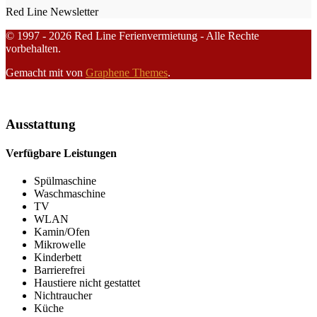
Red Line Newsletter
© 1997 - 2026 Red Line Ferienvermietung - Alle Rechte
vorbehalten.
Gemacht mit
von
Graphene Themes
.
Ausstattung
Verfügbare Leistungen
Spülmaschine
Waschmaschine
TV
WLAN
Kamin/Ofen
Mikrowelle
Kinderbett
Barrierefrei
Haustiere nicht gestattet
Nichtraucher
Küche