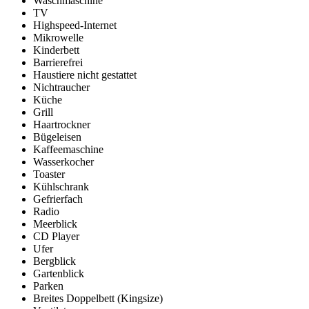
Waschmaschine
TV
Highspeed-Internet
Mikrowelle
Kinderbett
Barrierefrei
Haustiere nicht gestattet
Nichtraucher
Küche
Grill
Haartrockner
Bügeleisen
Kaffeemaschine
Wasserkocher
Toaster
Kühlschrank
Gefrierfach
Radio
Meerblick
CD Player
Ufer
Bergblick
Gartenblick
Parken
Breites Doppelbett (Kingsize)