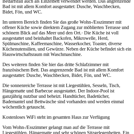
Bedarfsfall auch als Einzelbett verwendet werden. Das angrenzende
Bad ist mit allem Komfort ausgestattet: Dusche, Waschbecken,
Bidet, Fön, und WC.
Im unteren Bereich finden Sie das große Wohn-/Esszimmer mit
offener Küche sowie direktem Zugang zur möblierten Terrasse und
schönem Blick auf das Meer und den Ort.· Die Küche ist voll
ausgestattet und beinhaltet Backofen, Mikrowelle, Herd,
Spülmaschine, Kaffeemaschine, Wasserkocher, Toaster, diverse
Küchenutensilien, und Gewürze. Neben der Küche befindet sich ein
Hauswirtschaftsraum mit Waschmaschine.
Des weiteren finden Sie hier das dritte Schlafzimmer mit
französischem Bett. Das angrenzende Bad ist mit allem Komfort
ausgestattet: Dusche, Waschbecken, Bidet, Fön, und WC.
Die sonnenreiche Terrasse ist mit Liegestühlen, Sesseln, Tisch,
Hängematte und Barbecue ausgestattet. Der Indoor-Pool ist
ganzjährig nutzbar und beheizt. Handtücher, Badetücher,
Bademantel und Bettwäsche sind vorhanden und werden einmal
wöchentlich getauscht.
Kostenloses WiFi steht im gesamten Haus zur Verfügung
Vom Wohn-/Esszimmer gelangt man auf die Terrasse mit
Liegestühlen, Hängematte und sehr schönen Sitzgelegenheiten. Ein