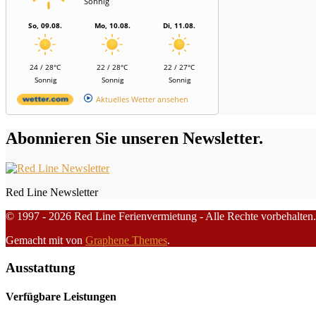
Sonnig
So, 09.08.
Mo, 10.08.
Di, 11.08.
24 / 28°C
22 / 28°C
22 / 27°C
Sonnig
Sonnig
Sonnig
Aktuelles Wetter ansehen
Abonnieren Sie unseren Newsletter.
Red Line Newsletter
© 1997 - 2026 Red Line Ferienvermietung - Alle Rechte vorbehalten.
Gemacht mit
von
Graphene Themes
.
Ausstattung
Verfügbare Leistungen