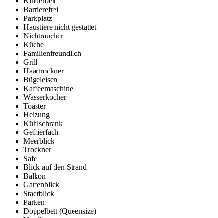
Kinderbett
Barrierefrei
Parkplatz
Haustiere nicht gestattet
Nichtraucher
Küche
Familienfreundlich
Grill
Haartrockner
Bügeleisen
Kaffeemaschine
Wasserkocher
Toaster
Heizung
Kühlschrank
Gefrierfach
Meerblick
Trockner
Safe
Blick auf den Strand
Balkon
Gartenblick
Stadtblick
Parken
Doppelbett (Queensize)