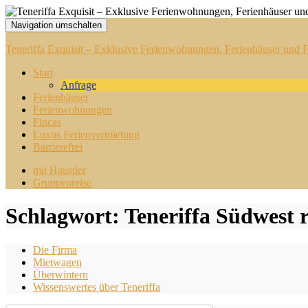
Navigation umschalten
Teneriffa Exquisit – Exklusive Ferienwohnungen, Ferienhäuser und Fi
Start
Anfrage
Ferienhäuser
Ferienwohnungen
Fincas
Luxus Ferienvermietung
Barrierefrei
mit Haustier
Gruppenreise
Schlagwort:
Teneriffa Südwest 
Die Firma
Mietwagen
Überwintern
Wissenswertes über Teneriffa