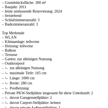
– Grundstücksfläche: 300 m²
– Baujahr: 2011
– letzte umfassende Renovierung: 2024
– freistehend
– Schlafzimmeranzahl: 3
– Badezimmeranzahl: 3
Top Merkmale
– WLAN
– Klimaanlage: teilweise
– Heizung: teilweise
– Balkon
– Terrasse
– Garten: zur alleinigen Nutzung
– Outdoorpool
– ㄴ zur alleinigen Nutzung
– ㄴ maximale Tiefe: 165 cm
– ㄴ Länge: 1000 cm
– ㄴ Breite: 280 cm
– ㄴ Poolheizung
– Private PKW-Stellplätze insgesamt für diese Unterkunft: 2
– ㄴ davon Garagenstellplätze: 2
– ㄴ davon Carport-Stellplätze: keinen
– ㄴ davon private Außen­stellplätze: 2