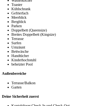
Wasserkocher
Toaster
Kühlschrank
Gefrierfach
Meerblick
Bergblick
Parken
Doppelbett (Queensize)
Breites Doppelbett (Kingsize)
Terrasse
Surfen
Umzäunt
Bettwäsche
Handtücher
Kinderhochstuhl
beheizter Pool
Außenbereiche
Terrasse/Balkon
Garten
Deine Sicherheit zuerst
Kontaktloser Check-In und Check-Out