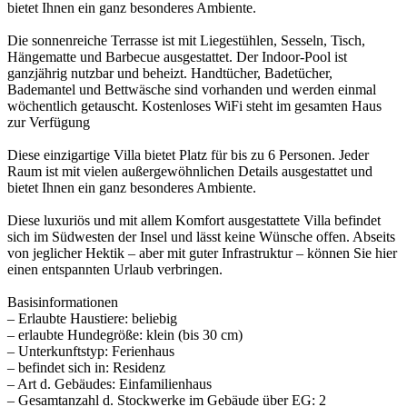
bietet Ihnen ein ganz besonderes Ambiente.
Die sonnenreiche Terrasse ist mit Liegestühlen, Sesseln, Tisch,
Hängematte und Barbecue ausgestattet. Der Indoor-Pool ist
ganzjährig nutzbar und beheizt. Handtücher, Badetücher,
Bademantel und Bettwäsche sind vorhanden und werden einmal
wöchentlich getauscht. Kostenloses WiFi steht im gesamten Haus
zur Verfügung
Diese einzigartige Villa bietet Platz für bis zu 6 Personen. Jeder
Raum ist mit vielen außergewöhnlichen Details ausgestattet und
bietet Ihnen ein ganz besonderes Ambiente.
Diese luxuriös und mit allem Komfort ausgestattete Villa befindet
sich im Südwesten der Insel und lässt keine Wünsche offen. Abseits
von jeglicher Hektik – aber mit guter Infrastruktur – können Sie hier
einen entspannten Urlaub verbringen.
Basisinformationen
– Erlaubte Haustiere: beliebig
– erlaubte Hundegröße: klein (bis 30 cm)
– Unterkunftstyp: Ferienhaus
– befindet sich in: Residenz
– Art d. Gebäudes: Einfamilienhaus
– Gesamtanzahl d. Stockwerke im Gebäude über EG: 2