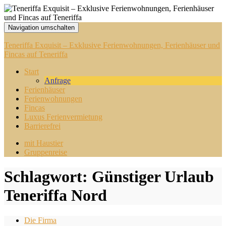
Navigation umschalten
Teneriffa Exquisit – Exklusive Ferienwohnungen, Ferienhäuser und
Fincas auf Teneriffa
Start
Anfrage
Ferienhäuser
Ferienwohnungen
Fincas
Luxus Ferienvermietung
Barrierefrei
mit Haustier
Gruppenreise
Schlagwort:
Günstiger Urlaub
Teneriffa Nord
Die Firma