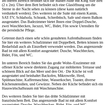
Im oberen Bereich befindet sich die Master-Suite mit King Size Bett
(2 x 2m). Über dem Bett befindet sich eine Glasöffnung um die
Sterne in der Nacht sehen zu können (diese kann natürlich
verdunkelt werden). Des weiteren ist die Suite mit einem Kamin,
SAT-TV, Schlafsofa, Schrank, Schreibtisch, Safe und einem Balkon
ausgestattet. Das Badezimmer bietet Ihnen eine Doppel-Dusche,
zwei Waschbecken, Jacuzzi, WC, Bidet, Fön sowie Utensilien für
die persönliche Pflege.
Getrennt durch einen sehr schön gestalteten Aufenthaltsraum finden
Sie hier ein weiteres Schafzimmer mit Doppelbett, Betten können im
Bedarfsfall auch als Einzelbett verwendet werden. Das angrenzende
Bad ist mit allem Komfort ausgestattet: Dusche, Waschbecken,
Bidet, Fön, und WC.
Im unteren Bereich finden Sie das große Wohn-/Esszimmer mit
offener Küche sowie direktem Zugang zur möblierten Terrasse und
schönem Blick auf das Meer und den Ort.· Die Küche ist voll
ausgestattet und beinhaltet Backofen, Mikrowelle, Herd,
Spülmaschine, Kaffeemaschine, Wasserkocher, Toaster, diverse
Küchenutensilien, und Gewürze. Neben der Küche befindet sich ein
Hauswirtschaftsraum mit Waschmaschine.
Des weiteren finden Sie hier das dritte Schlafzimmer mit
französischem Bett. Das angrenzende Bad ist mit allem Komfort
ausgestattet: Dusche, Waschbecken, Bidet, Fön, und WC.