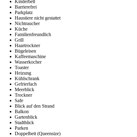
Kinderbett
Barrierefrei
Parkplatz
Haustiere nicht gestattet
Nichtraucher
Küche
Familienfreundlich
Grill
Haartrockner
Bügeleisen
Kaffeemaschine
Wasserkocher
Toaster
Heizung
Kühlschrank
Gefrierfach
Meerblick
Trockner
Safe
Blick auf den Strand
Balkon
Gartenblick
Stadtblick
Parken
Doppelbett (Queensize)