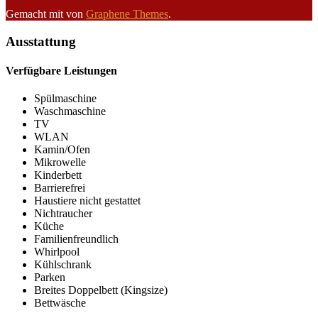
Gemacht mit
von
Graphene Themes
.
Ausstattung
Verfügbare Leistungen
Spülmaschine
Waschmaschine
TV
WLAN
Kamin/Ofen
Mikrowelle
Kinderbett
Barrierefrei
Haustiere nicht gestattet
Nichtraucher
Küche
Familienfreundlich
Whirlpool
Kühlschrank
Parken
Breites Doppelbett (Kingsize)
Bettwäsche