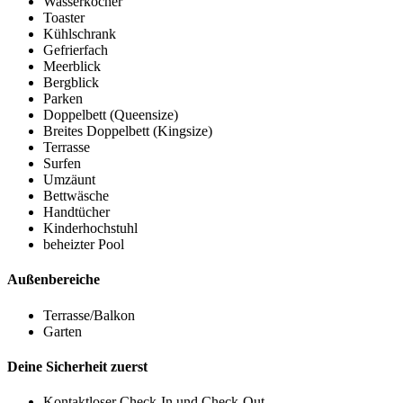
Wasserkocher
Toaster
Kühlschrank
Gefrierfach
Meerblick
Bergblick
Parken
Doppelbett (Queensize)
Breites Doppelbett (Kingsize)
Terrasse
Surfen
Umzäunt
Bettwäsche
Handtücher
Kinderhochstuhl
beheizter Pool
Außenbereiche
Terrasse/Balkon
Garten
Deine Sicherheit zuerst
Kontaktloser Check-In und Check-Out