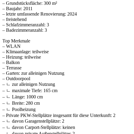
– Grundstücksfläche: 300 m²
– Baujahr: 2011
– letzte umfassende Renovierung: 2024
– freistehend
– Schlafzimmeranzahl: 3
– Badezimmeranzahl: 3
Top Merkmale
– WLAN
– Klimaanlage: teilweise
– Heizung: teilweise
– Balkon
– Terrasse
– Garten: zur alleinigen Nutzung
– Outdoorpool
– ㄴ zur alleinigen Nutzung
– ㄴ maximale Tiefe: 165 cm
– ㄴ Länge: 1000 cm
– ㄴ Breite: 280 cm
– ㄴ Poolheizung
– Private PKW-Stellplätze insgesamt für diese Unterkunft: 2
– ㄴ davon Garagenstellplätze: 2
– ㄴ davon Carport-Stellplätze: keinen
– ㄴ davon private Außen­stellplätze: 2