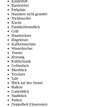
Kinderbett
Barrierefrei
Parkplatz
Haustiere nicht gestattet
Nichtraucher
Küche
Familienfreundlich
Grill
Haartrockner
Bügeleisen
Kaffeemaschine
Wasserkocher
Toaster
Heizung
Kühlschrank
Gefrierfach
Meerblick
Trockner
Safe
Blick auf den Strand
Balkon
Gartenblick
Stadtblick
Parken
Doppelbett (Queensize)