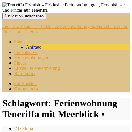
Navigation umschalten
Teneriffa Exquisit – Exklusive Ferienwohnungen, Ferienhäuser und
Fincas auf Teneriffa
Start
Anfrage
Ferienhäuser
Ferienwohnungen
Fincas
Luxus Ferienvermietung
Barrierefrei
mit Haustier
Gruppenreise
Schlagwort:
Ferienwohnung
Teneriffa mit Meerblick •
Die Firma