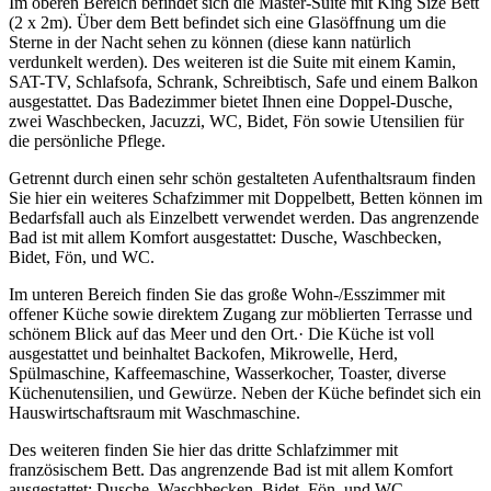
Im oberen Bereich befindet sich die Master-Suite mit King Size Bett
(2 x 2m). Über dem Bett befindet sich eine Glasöffnung um die
Sterne in der Nacht sehen zu können (diese kann natürlich
verdunkelt werden). Des weiteren ist die Suite mit einem Kamin,
SAT-TV, Schlafsofa, Schrank, Schreibtisch, Safe und einem Balkon
ausgestattet. Das Badezimmer bietet Ihnen eine Doppel-Dusche,
zwei Waschbecken, Jacuzzi, WC, Bidet, Fön sowie Utensilien für
die persönliche Pflege.
Getrennt durch einen sehr schön gestalteten Aufenthaltsraum finden
Sie hier ein weiteres Schafzimmer mit Doppelbett, Betten können im
Bedarfsfall auch als Einzelbett verwendet werden. Das angrenzende
Bad ist mit allem Komfort ausgestattet: Dusche, Waschbecken,
Bidet, Fön, und WC.
Im unteren Bereich finden Sie das große Wohn-/Esszimmer mit
offener Küche sowie direktem Zugang zur möblierten Terrasse und
schönem Blick auf das Meer und den Ort.· Die Küche ist voll
ausgestattet und beinhaltet Backofen, Mikrowelle, Herd,
Spülmaschine, Kaffeemaschine, Wasserkocher, Toaster, diverse
Küchenutensilien, und Gewürze. Neben der Küche befindet sich ein
Hauswirtschaftsraum mit Waschmaschine.
Des weiteren finden Sie hier das dritte Schlafzimmer mit
französischem Bett. Das angrenzende Bad ist mit allem Komfort
ausgestattet: Dusche, Waschbecken, Bidet, Fön, und WC.