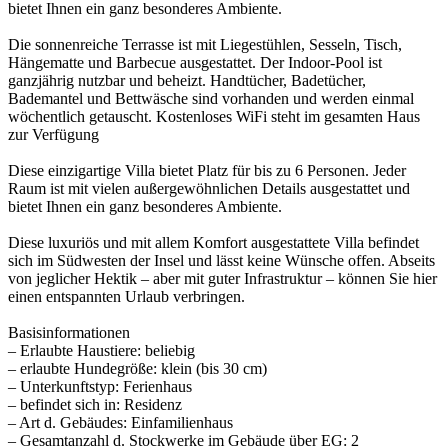
bietet Ihnen ein ganz besonderes Ambiente.
Die sonnenreiche Terrasse ist mit Liegestühlen, Sesseln, Tisch,
Hängematte und Barbecue ausgestattet. Der Indoor-Pool ist
ganzjährig nutzbar und beheizt. Handtücher, Badetücher,
Bademantel und Bettwäsche sind vorhanden und werden einmal
wöchentlich getauscht. Kostenloses WiFi steht im gesamten Haus
zur Verfügung
Diese einzigartige Villa bietet Platz für bis zu 6 Personen. Jeder
Raum ist mit vielen außergewöhnlichen Details ausgestattet und
bietet Ihnen ein ganz besonderes Ambiente.
Diese luxuriös und mit allem Komfort ausgestattete Villa befindet
sich im Südwesten der Insel und lässt keine Wünsche offen. Abseits
von jeglicher Hektik – aber mit guter Infrastruktur – können Sie hier
einen entspannten Urlaub verbringen.
Basisinformationen
– Erlaubte Haustiere: beliebig
– erlaubte Hundegröße: klein (bis 30 cm)
– Unterkunftstyp: Ferienhaus
– befindet sich in: Residenz
– Art d. Gebäudes: Einfamilienhaus
– Gesamtanzahl d. Stockwerke im Gebäude über EG: 2