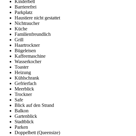
Kinderbett
Barrierefrei
Parkplatz
Haustiere nicht gestattet
Nichtraucher
Küche
Familienfreundlich
Grill
Haartrockner
Bügeleisen
Kaffeemaschine
Wasserkocher
Toaster
Heizung
Kühlschrank
Gefrierfach
Meerblick
Trockner
Safe
Blick auf den Strand
Balkon
Gartenblick
Stadtblick
Parken
Doppelbett (Queensize)