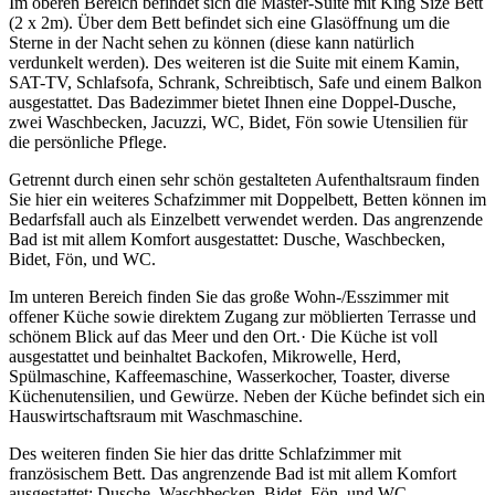
Im oberen Bereich befindet sich die Master-Suite mit King Size Bett
(2 x 2m). Über dem Bett befindet sich eine Glasöffnung um die
Sterne in der Nacht sehen zu können (diese kann natürlich
verdunkelt werden). Des weiteren ist die Suite mit einem Kamin,
SAT-TV, Schlafsofa, Schrank, Schreibtisch, Safe und einem Balkon
ausgestattet. Das Badezimmer bietet Ihnen eine Doppel-Dusche,
zwei Waschbecken, Jacuzzi, WC, Bidet, Fön sowie Utensilien für
die persönliche Pflege.
Getrennt durch einen sehr schön gestalteten Aufenthaltsraum finden
Sie hier ein weiteres Schafzimmer mit Doppelbett, Betten können im
Bedarfsfall auch als Einzelbett verwendet werden. Das angrenzende
Bad ist mit allem Komfort ausgestattet: Dusche, Waschbecken,
Bidet, Fön, und WC.
Im unteren Bereich finden Sie das große Wohn-/Esszimmer mit
offener Küche sowie direktem Zugang zur möblierten Terrasse und
schönem Blick auf das Meer und den Ort.· Die Küche ist voll
ausgestattet und beinhaltet Backofen, Mikrowelle, Herd,
Spülmaschine, Kaffeemaschine, Wasserkocher, Toaster, diverse
Küchenutensilien, und Gewürze. Neben der Küche befindet sich ein
Hauswirtschaftsraum mit Waschmaschine.
Des weiteren finden Sie hier das dritte Schlafzimmer mit
französischem Bett. Das angrenzende Bad ist mit allem Komfort
ausgestattet: Dusche, Waschbecken, Bidet, Fön, und WC.