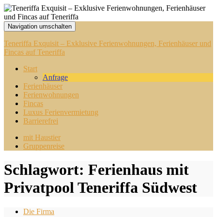
Navigation umschalten
Teneriffa Exquisit – Exklusive Ferienwohnungen, Ferienhäuser und
Fincas auf Teneriffa
Start
Anfrage
Ferienhäuser
Ferienwohnungen
Fincas
Luxus Ferienvermietung
Barrierefrei
mit Haustier
Gruppenreise
Schlagwort:
Ferienhaus mit
Privatpool Teneriffa Südwest
Die Firma