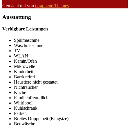
Gemacht mit
von
Graphene Themes
.
Ausstattung
Verfügbare Leistungen
Spülmaschine
Waschmaschine
TV
WLAN
Kamin/Ofen
Mikrowelle
Kinderbett
Barrierefrei
Haustiere nicht gestattet
Nichtraucher
Küche
Familienfreundlich
Whirlpool
Kühlschrank
Parken
Breites Doppelbett (Kingsize)
Bettwäsche