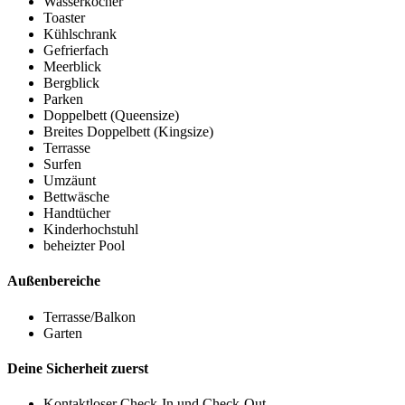
Wasserkocher
Toaster
Kühlschrank
Gefrierfach
Meerblick
Bergblick
Parken
Doppelbett (Queensize)
Breites Doppelbett (Kingsize)
Terrasse
Surfen
Umzäunt
Bettwäsche
Handtücher
Kinderhochstuhl
beheizter Pool
Außenbereiche
Terrasse/Balkon
Garten
Deine Sicherheit zuerst
Kontaktloser Check-In und Check-Out