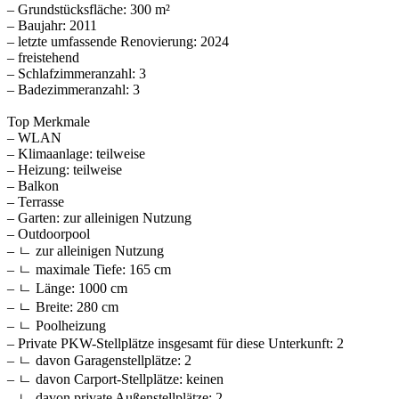
– Grundstücksfläche: 300 m²
– Baujahr: 2011
– letzte umfassende Renovierung: 2024
– freistehend
– Schlafzimmeranzahl: 3
– Badezimmeranzahl: 3
Top Merkmale
– WLAN
– Klimaanlage: teilweise
– Heizung: teilweise
– Balkon
– Terrasse
– Garten: zur alleinigen Nutzung
– Outdoorpool
– ㄴ zur alleinigen Nutzung
– ㄴ maximale Tiefe: 165 cm
– ㄴ Länge: 1000 cm
– ㄴ Breite: 280 cm
– ㄴ Poolheizung
– Private PKW-Stellplätze insgesamt für diese Unterkunft: 2
– ㄴ davon Garagenstellplätze: 2
– ㄴ davon Carport-Stellplätze: keinen
– ㄴ davon private Außen­stellplätze: 2