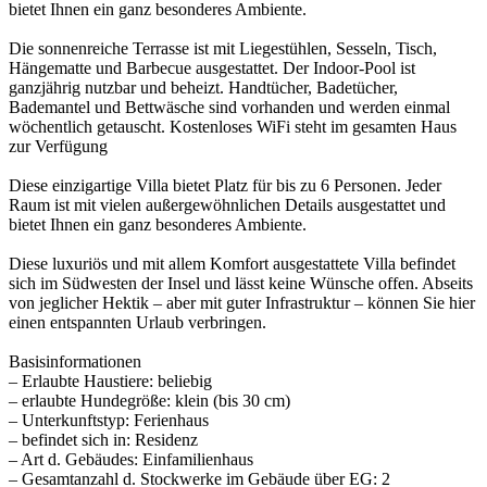
bietet Ihnen ein ganz besonderes Ambiente.
Die sonnenreiche Terrasse ist mit Liegestühlen, Sesseln, Tisch,
Hängematte und Barbecue ausgestattet. Der Indoor-Pool ist
ganzjährig nutzbar und beheizt. Handtücher, Badetücher,
Bademantel und Bettwäsche sind vorhanden und werden einmal
wöchentlich getauscht. Kostenloses WiFi steht im gesamten Haus
zur Verfügung
Diese einzigartige Villa bietet Platz für bis zu 6 Personen. Jeder
Raum ist mit vielen außergewöhnlichen Details ausgestattet und
bietet Ihnen ein ganz besonderes Ambiente.
Diese luxuriös und mit allem Komfort ausgestattete Villa befindet
sich im Südwesten der Insel und lässt keine Wünsche offen. Abseits
von jeglicher Hektik – aber mit guter Infrastruktur – können Sie hier
einen entspannten Urlaub verbringen.
Basisinformationen
– Erlaubte Haustiere: beliebig
– erlaubte Hundegröße: klein (bis 30 cm)
– Unterkunftstyp: Ferienhaus
– befindet sich in: Residenz
– Art d. Gebäudes: Einfamilienhaus
– Gesamtanzahl d. Stockwerke im Gebäude über EG: 2