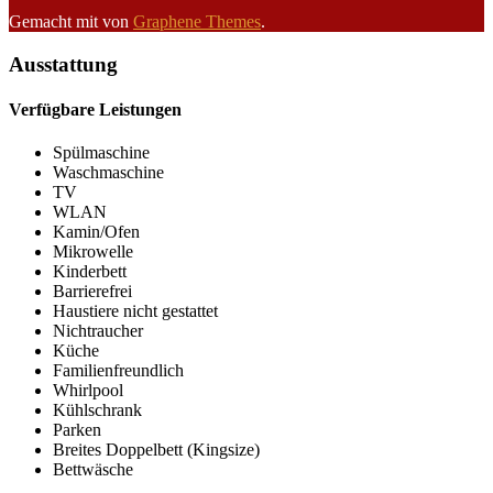
Gemacht mit
von
Graphene Themes
.
Ausstattung
Verfügbare Leistungen
Spülmaschine
Waschmaschine
TV
WLAN
Kamin/Ofen
Mikrowelle
Kinderbett
Barrierefrei
Haustiere nicht gestattet
Nichtraucher
Küche
Familienfreundlich
Whirlpool
Kühlschrank
Parken
Breites Doppelbett (Kingsize)
Bettwäsche