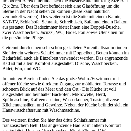
Im oberen Bereich befindet sich die Master-Suite mit King Size Bett
(2 x 2m). Über dem Bett befindet sich eine Glasöffnung um die
Sterne in der Nacht sehen zu können (diese kann natürlich
verdunkelt werden). Des weiteren ist die Suite mit einem Kamin,
SAT-TV, Schlafsofa, Schrank, Schreibtisch, Safe und einem Balkon
ausgestattet. Das Badezimmer bietet Ihnen eine Doppel-Dusche,
zwei Waschbecken, Jacuzzi, WC, Bidet, Fön sowie Utensilien für
die persönliche Pflege.
Getrennt durch einen sehr schön gestalteten Aufenthaltsraum finden
Sie hier ein weiteres Schafzimmer mit Doppelbett, Betten können im
Bedarfsfall auch als Einzelbett verwendet werden. Das angrenzende
Bad ist mit allem Komfort ausgestattet: Dusche, Waschbecken,
Bidet, Fön, und WC.
Im unteren Bereich finden Sie das große Wohn-/Esszimmer mit
offener Küche sowie direktem Zugang zur möblierten Terrasse und
schönem Blick auf das Meer und den Ort.· Die Küche ist voll
ausgestattet und beinhaltet Backofen, Mikrowelle, Herd,
Spülmaschine, Kaffeemaschine, Wasserkocher, Toaster, diverse
Küchenutensilien, und Gewürze. Neben der Küche befindet sich ein
Hauswirtschaftsraum mit Waschmaschine.
Des weiteren finden Sie hier das dritte Schlafzimmer mit
französischem Bett. Das angrenzende Bad ist mit allem Komfort
ausgestattet: Dusche, Waschbecken, Bidet, Fön, und WC.