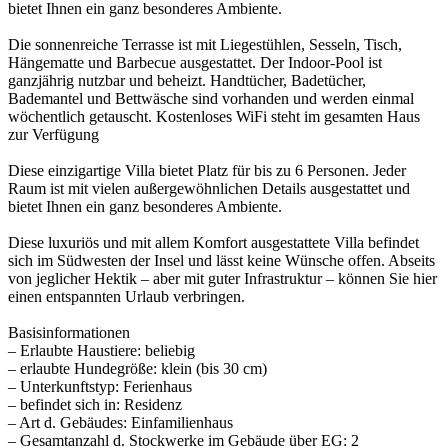
bietet Ihnen ein ganz besonderes Ambiente.
Die sonnenreiche Terrasse ist mit Liegestühlen, Sesseln, Tisch,
Hängematte und Barbecue ausgestattet. Der Indoor-Pool ist
ganzjährig nutzbar und beheizt. Handtücher, Badetücher,
Bademantel und Bettwäsche sind vorhanden und werden einmal
wöchentlich getauscht. Kostenloses WiFi steht im gesamten Haus
zur Verfügung
Diese einzigartige Villa bietet Platz für bis zu 6 Personen. Jeder
Raum ist mit vielen außergewöhnlichen Details ausgestattet und
bietet Ihnen ein ganz besonderes Ambiente.
Diese luxuriös und mit allem Komfort ausgestattete Villa befindet
sich im Südwesten der Insel und lässt keine Wünsche offen. Abseits
von jeglicher Hektik – aber mit guter Infrastruktur – können Sie hier
einen entspannten Urlaub verbringen.
Basisinformationen
– Erlaubte Haustiere: beliebig
– erlaubte Hundegröße: klein (bis 30 cm)
– Unterkunftstyp: Ferienhaus
– befindet sich in: Residenz
– Art d. Gebäudes: Einfamilienhaus
– Gesamtanzahl d. Stockwerke im Gebäude über EG: 2