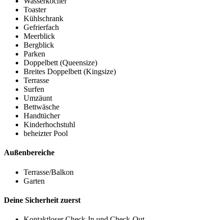
Wasserkocher
Toaster
Kühlschrank
Gefrierfach
Meerblick
Bergblick
Parken
Doppelbett (Queensize)
Breites Doppelbett (Kingsize)
Terrasse
Surfen
Umzäunt
Bettwäsche
Handtücher
Kinderhochstuhl
beheizter Pool
Außenbereiche
Terrasse/Balkon
Garten
Deine Sicherheit zuerst
Kontaktloser Check-In und Check-Out