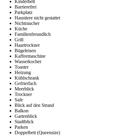
Kinderbett
Barrierefrei
Parkplatz
Haustiere nicht gestattet
Nichtraucher
Küche
Familienfreundlich
Grill
Haartrockner
Bügeleisen
Kaffeemaschine
Wasserkocher
Toaster
Heizung
Kühlschrank
Gefrierfach
Meerblick
Trockner
Safe
Blick auf den Strand
Balkon
Gartenblick
Stadtblick
Parken
Doppelbett (Queensize)