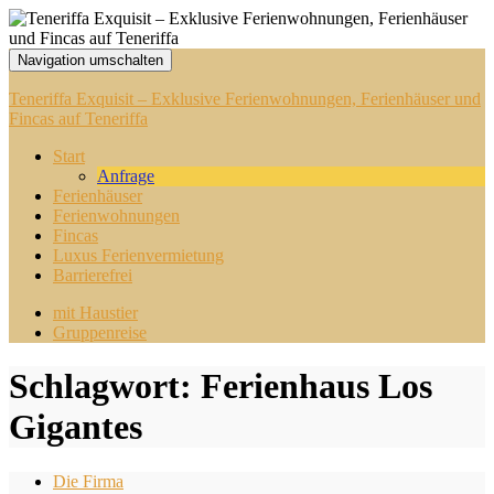
Navigation umschalten
Teneriffa Exquisit – Exklusive Ferienwohnungen, Ferienhäuser und
Fincas auf Teneriffa
Start
Anfrage
Ferienhäuser
Ferienwohnungen
Fincas
Luxus Ferienvermietung
Barrierefrei
mit Haustier
Gruppenreise
Schlagwort:
Ferienhaus Los
Gigantes
Die Firma