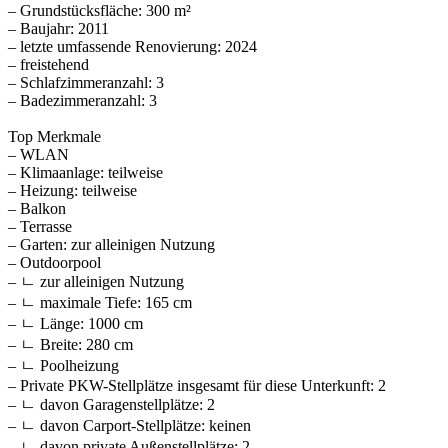
– Grundstücksfläche: 300 m²
– Baujahr: 2011
– letzte umfassende Renovierung: 2024
– freistehend
– Schlafzimmeranzahl: 3
– Badezimmeranzahl: 3
Top Merkmale
– WLAN
– Klimaanlage: teilweise
– Heizung: teilweise
– Balkon
– Terrasse
– Garten: zur alleinigen Nutzung
– Outdoorpool
– ㄴ zur alleinigen Nutzung
– ㄴ maximale Tiefe: 165 cm
– ㄴ Länge: 1000 cm
– ㄴ Breite: 280 cm
– ㄴ Poolheizung
– Private PKW-Stellplätze insgesamt für diese Unterkunft: 2
– ㄴ davon Garagenstellplätze: 2
– ㄴ davon Carport-Stellplätze: keinen
– ㄴ davon private Außen­stellplätze: 2