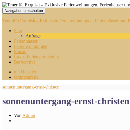
Navigation umschalten
Teneriffa Exquisit – Exklusive Ferienwohnungen, Ferienhäuser und Fi
Start
Anfrage
Ferienhäuser
Ferienwohnungen
Fincas
Luxus Ferienvermietung
Barrierefrei
mit Haustier
Gruppenreise
sonnenuntergang-ernst-christen
sonnenuntergang-ernst-christen
Von
Admin