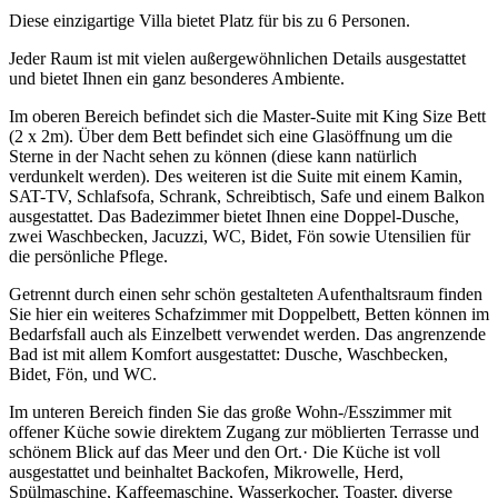
Diese einzigartige Villa bietet Platz für bis zu 6 Personen.
Jeder Raum ist mit vielen außergewöhnlichen Details ausgestattet
und bietet Ihnen ein ganz besonderes Ambiente.
Im oberen Bereich befindet sich die Master-Suite mit King Size Bett
(2 x 2m). Über dem Bett befindet sich eine Glasöffnung um die
Sterne in der Nacht sehen zu können (diese kann natürlich
verdunkelt werden). Des weiteren ist die Suite mit einem Kamin,
SAT-TV, Schlafsofa, Schrank, Schreibtisch, Safe und einem Balkon
ausgestattet. Das Badezimmer bietet Ihnen eine Doppel-Dusche,
zwei Waschbecken, Jacuzzi, WC, Bidet, Fön sowie Utensilien für
die persönliche Pflege.
Getrennt durch einen sehr schön gestalteten Aufenthaltsraum finden
Sie hier ein weiteres Schafzimmer mit Doppelbett, Betten können im
Bedarfsfall auch als Einzelbett verwendet werden. Das angrenzende
Bad ist mit allem Komfort ausgestattet: Dusche, Waschbecken,
Bidet, Fön, und WC.
Im unteren Bereich finden Sie das große Wohn-/Esszimmer mit
offener Küche sowie direktem Zugang zur möblierten Terrasse und
schönem Blick auf das Meer und den Ort.· Die Küche ist voll
ausgestattet und beinhaltet Backofen, Mikrowelle, Herd,
Spülmaschine, Kaffeemaschine, Wasserkocher, Toaster, diverse