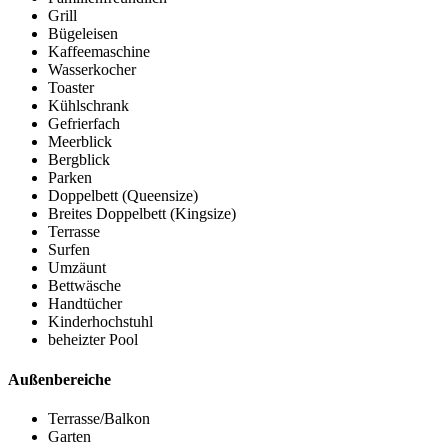
Grill
Bügeleisen
Kaffeemaschine
Wasserkocher
Toaster
Kühlschrank
Gefrierfach
Meerblick
Bergblick
Parken
Doppelbett (Queensize)
Breites Doppelbett (Kingsize)
Terrasse
Surfen
Umzäunt
Bettwäsche
Handtücher
Kinderhochstuhl
beheizter Pool
Außenbereiche
Terrasse/Balkon
Garten