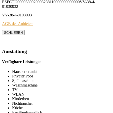
ESFCTU0000380020008238110000000000000VV-38-4-
01030932
VV-38-4-0103093
AGB des Anbieters
SCHLIEẞEN
Ausstattung
Verfügbare Leistungen
Haustier erlaubt
Privater Pool
Spülmaschine
Waschmaschine
TV
WLAN
Kinderbett
Nichtraucher
Küche
Familienfreundlich