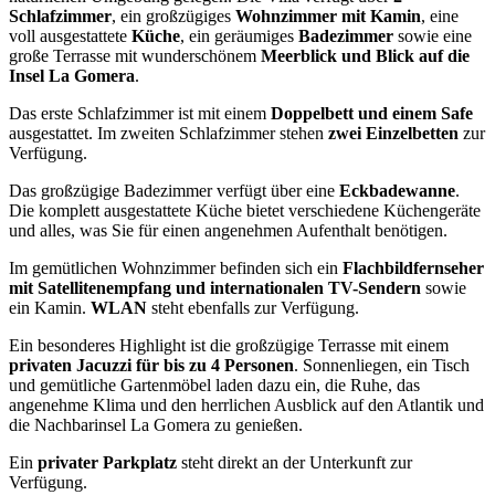
Schlafzimmer
, ein großzügiges
Wohnzimmer mit Kamin
, eine
voll ausgestattete
Küche
, ein geräumiges
Badezimmer
sowie eine
große Terrasse mit wunderschönem
Meerblick und Blick auf die
Insel La Gomera
.
Das erste Schlafzimmer ist mit einem
Doppelbett und einem Safe
ausgestattet. Im zweiten Schlafzimmer stehen
zwei Einzelbetten
zur
Verfügung.
Das großzügige Badezimmer verfügt über eine
Eckbadewanne
.
Die komplett ausgestattete Küche bietet verschiedene Küchengeräte
und alles, was Sie für einen angenehmen Aufenthalt benötigen.
Im gemütlichen Wohnzimmer befinden sich ein
Flachbildfernseher
mit Satellitenempfang und internationalen TV-Sendern
sowie
ein Kamin.
WLAN
steht ebenfalls zur Verfügung.
Ein besonderes Highlight ist die großzügige Terrasse mit einem
privaten Jacuzzi für bis zu 4 Personen
. Sonnenliegen, ein Tisch
und gemütliche Gartenmöbel laden dazu ein, die Ruhe, das
angenehme Klima und den herrlichen Ausblick auf den Atlantik und
die Nachbarinsel La Gomera zu genießen.
Ein
privater Parkplatz
steht direkt an der Unterkunft zur
Verfügung.