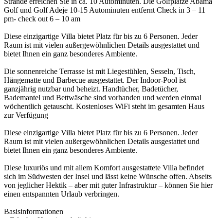
Strände erreichen Sie in ca. 10 Autominuten. Die Golfplätze Abama
Golf und Golf Adeje 10-15 Autominuten entfernt Check in 3 – 11
pm- check out 6 – 10 am
Diese einzigartige Villa bietet Platz für bis zu 6 Personen. Jeder
Raum ist mit vielen außergewöhnlichen Details ausgestattet und
bietet Ihnen ein ganz besonderes Ambiente.
Die sonnenreiche Terrasse ist mit Liegestühlen, Sesseln, Tisch,
Hängematte und Barbecue ausgestattet. Der Indoor-Pool ist
ganzjährig nutzbar und beheizt. Handtücher, Badetücher,
Bademantel und Bettwäsche sind vorhanden und werden einmal
wöchentlich getauscht. Kostenloses WiFi steht im gesamten Haus
zur Verfügung
Diese einzigartige Villa bietet Platz für bis zu 6 Personen. Jeder
Raum ist mit vielen außergewöhnlichen Details ausgestattet und
bietet Ihnen ein ganz besonderes Ambiente.
Diese luxuriös und mit allem Komfort ausgestattete Villa befindet
sich im Südwesten der Insel und lässt keine Wünsche offen. Abseits
von jeglicher Hektik – aber mit guter Infrastruktur – können Sie hier
einen entspannten Urlaub verbringen.
Basisinformationen