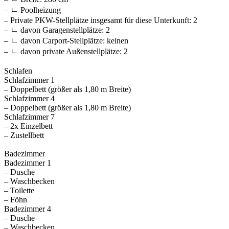
– ㄴ Poolheizung
– Private PKW-Stellplätze insgesamt für diese Unterkunft: 2
– ㄴ davon Garagenstellplätze: 2
– ㄴ davon Carport-Stellplätze: keinen
– ㄴ davon private Außen­stellplätze: 2
Schlafen
Schlafzimmer 1
– Doppelbett (größer als 1,80 m Breite)
Schlafzimmer 4
– Doppelbett (größer als 1,80 m Breite)
Schlafzimmer 7
– 2x Einzelbett
– Zustellbett
Badezimmer
Badezimmer 1
– Dusche
– Waschbecken
– Toilette
– Föhn
Badezimmer 4
– Dusche
– Waschbecken