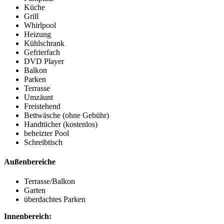
Küche
Grill
Whirlpool
Heizung
Kühlschrank
Gefrierfach
DVD Player
Balkon
Parken
Terrasse
Umzäunt
Freistehend
Bettwäsche (ohne Gebühr)
Handtücher (kostenlos)
beheizter Pool
Schreibtisch
Außenbereiche
Terrasse/Balkon
Garten
überdachtes Parken
Innenbereich: