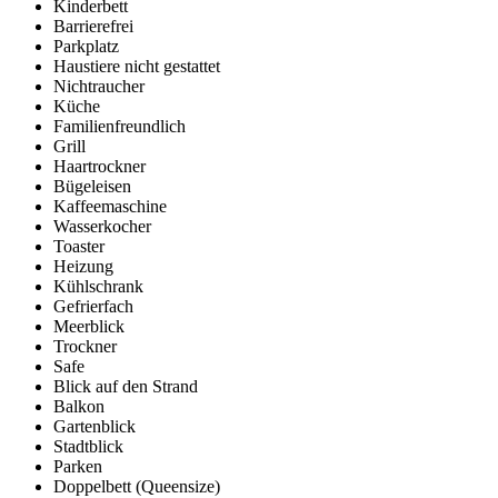
Kinderbett
Barrierefrei
Parkplatz
Haustiere nicht gestattet
Nichtraucher
Küche
Familienfreundlich
Grill
Haartrockner
Bügeleisen
Kaffeemaschine
Wasserkocher
Toaster
Heizung
Kühlschrank
Gefrierfach
Meerblick
Trockner
Safe
Blick auf den Strand
Balkon
Gartenblick
Stadtblick
Parken
Doppelbett (Queensize)