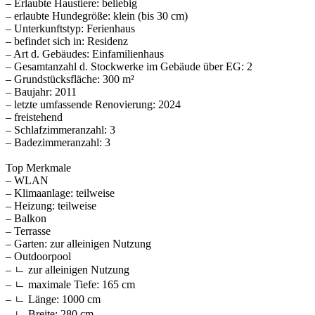
– Erlaubte Haustiere: beliebig
– erlaubte Hundegröße: klein (bis 30 cm)
– Unterkunftstyp: Ferienhaus
– befindet sich in: Residenz
– Art d. Gebäudes: Einfamilienhaus
– Gesamtanzahl d. Stockwerke im Gebäude über EG: 2
– Grundstücksfläche: 300 m²
– Baujahr: 2011
– letzte umfassende Renovierung: 2024
– freistehend
– Schlafzimmeranzahl: 3
– Badezimmeranzahl: 3
Top Merkmale
– WLAN
– Klimaanlage: teilweise
– Heizung: teilweise
– Balkon
– Terrasse
– Garten: zur alleinigen Nutzung
– Outdoorpool
– ㄴ zur alleinigen Nutzung
– ㄴ maximale Tiefe: 165 cm
– ㄴ Länge: 1000 cm
– ㄴ Breite: 280 cm