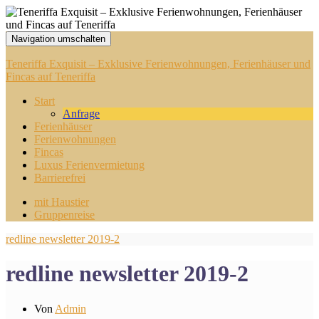
Navigation umschalten
Teneriffa Exquisit – Exklusive Ferienwohnungen, Ferienhäuser und
Fincas auf Teneriffa
Start
Anfrage
Ferienhäuser
Ferienwohnungen
Fincas
Luxus Ferienvermietung
Barrierefrei
mit Haustier
Gruppenreise
redline newsletter 2019-2
redline newsletter 2019-2
Von
Admin