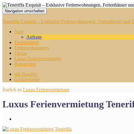
Navigation umschalten
Teneriffa Exquisit – Exklusive Ferienwohnungen, Ferienhäuser und Fi
Start
Anfrage
Ferienhäuser
Ferienwohnungen
Fincas
Luxus Ferienvermietung
Barrierefrei
mit Haustier
Gruppenreise
Zurück zu
Luxus Ferienvermietung
Luxus Ferienvermietung Teneri