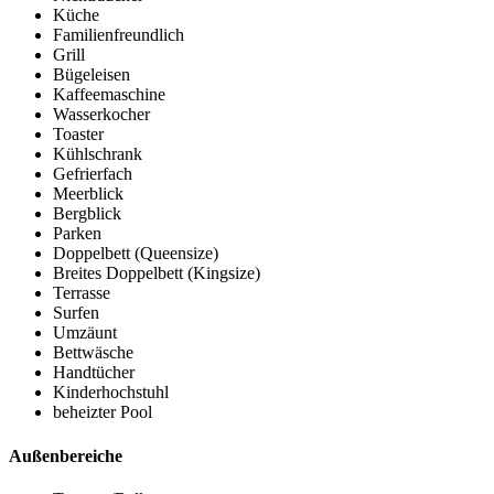
Küche
Familienfreundlich
Grill
Bügeleisen
Kaffeemaschine
Wasserkocher
Toaster
Kühlschrank
Gefrierfach
Meerblick
Bergblick
Parken
Doppelbett (Queensize)
Breites Doppelbett (Kingsize)
Terrasse
Surfen
Umzäunt
Bettwäsche
Handtücher
Kinderhochstuhl
beheizter Pool
Außenbereiche