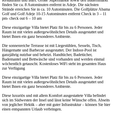
Restaurants und Bars. Große Supermärkte sowie den Bauernmarkt
finden Sie ca. 8 Autominuten entfernt in Adeje. Die nächsten
Strände erreichen Sie in ca. 10 Autominuten. Die Golfplätze Abama
Golf und Golf Adeje 10-15 Autominuten entfernt Check in 3 – 11
pm- check out 6 – 10 am
Diese einzigartige Villa bietet Platz für bis zu 6 Personen. Jeder
Raum ist mit vielen außergewöhnlichen Details ausgestattet und
bietet Ihnen ein ganz besonderes Ambiente.
Die sonnenreiche Terrasse ist mit Liegestühlen, Sesseln, Tisch,
Hängematte und Barbecue ausgestattet. Der Indoor-Pool ist
ganzjährig nutzbar und beheizt. Handtücher, Badetücher,
Bademantel und Bettwäsche sind vorhanden und werden einmal
wöchentlich getauscht. Kostenloses WiFi steht im gesamten Haus
zur Verfügung
Diese einzigartige Villa bietet Platz für bis zu 6 Personen. Jeder
Raum ist mit vielen außergewöhnlichen Details ausgestattet und
bietet Ihnen ein ganz besonderes Ambiente.
Diese luxuriös und mit allem Komfort ausgestattete Villa befindet
sich im Südwesten der Insel und lässt keine Wünsche offen. Abseits
von jeglicher Hektik – aber mit guter Infrastruktur – können Sie hier
einen entspannten Urlaub verbringen.