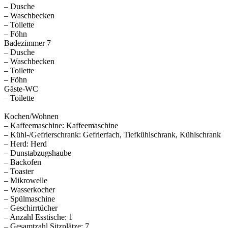
– Dusche
– Waschbecken
– Toilette
– Föhn
Badezimmer 7
– Dusche
– Waschbecken
– Toilette
– Föhn
Gäste-WC
– Toilette
Kochen/Wohnen
– Kaffeemaschine: Kaffeemaschine
– Kühl-/Gefrierschrank: Gefrierfach, Tiefkühlschrank, Kühlschrank
– Herd: Herd
– Dunstabzugshaube
– Backofen
– Toaster
– Mikrowelle
– Wasserkocher
– Spülmaschine
– Geschirrtücher
– Anzahl Esstische: 1
– Gesamtzahl Sitzplätze: 7