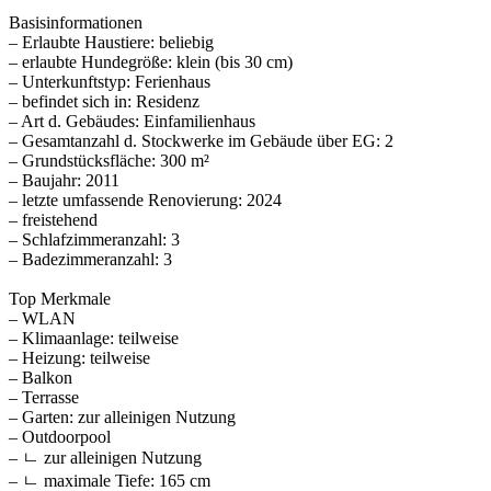
Basisinformationen
– Erlaubte Haustiere: beliebig
– erlaubte Hundegröße: klein (bis 30 cm)
– Unterkunftstyp: Ferienhaus
– befindet sich in: Residenz
– Art d. Gebäudes: Einfamilienhaus
– Gesamtanzahl d. Stockwerke im Gebäude über EG: 2
– Grundstücksfläche: 300 m²
– Baujahr: 2011
– letzte umfassende Renovierung: 2024
– freistehend
– Schlafzimmeranzahl: 3
– Badezimmeranzahl: 3
Top Merkmale
– WLAN
– Klimaanlage: teilweise
– Heizung: teilweise
– Balkon
– Terrasse
– Garten: zur alleinigen Nutzung
– Outdoorpool
– ㄴ zur alleinigen Nutzung
– ㄴ maximale Tiefe: 165 cm