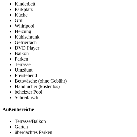
Kinderbett
Parkplatz
Küche
Grill
Whirlpool
Heizung
Kühlschrank
Gefrierfach
DVD Player
Balkon
Parken
Terrasse
Umzäunt
Freistehend
Bettwäsche (ohne Gebühr)
Handtücher (kostenlos)
beheizter Pool
Schreibtisch
Außenbereiche
Terrasse/Balkon
Garten
überdachtes Parken