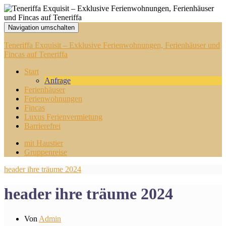
Navigation umschalten
Teneriffa Exquisit – Exklusive Ferienwohnungen, Ferienhäuser und
Fincas auf Teneriffa
Start
Anfrage
Ferienhäuser
Ferienwohnungen
Fincas
Luxus Ferienvermietung
Barrierefrei
mit Haustier
Gruppenreise
header ihre träume 2024
header ihre träume 2024
Von
Admin