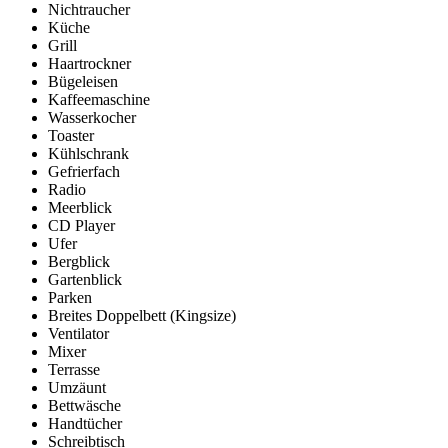
Nichtraucher
Küche
Grill
Haartrockner
Bügeleisen
Kaffeemaschine
Wasserkocher
Toaster
Kühlschrank
Gefrierfach
Radio
Meerblick
CD Player
Ufer
Bergblick
Gartenblick
Parken
Breites Doppelbett (Kingsize)
Ventilator
Mixer
Terrasse
Umzäunt
Bettwäsche
Handtücher
Schreibtisch