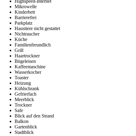
Highspeed-Internet
Mikrowelle
Kinderbett
Barrierefrei
Parkplatz
Haustiere nicht gestattet
Nichtraucher
Küche
Familienfreundlich
Grill
Haartrockner
Bügeleisen
Kaffeemaschine
Wasserkocher
Toaster
Heizung
Kühlschrank
Gefrierfach
Meerblick
Trockner
Safe
Blick auf den Strand
Balkon
Gartenblick
Stadtblick