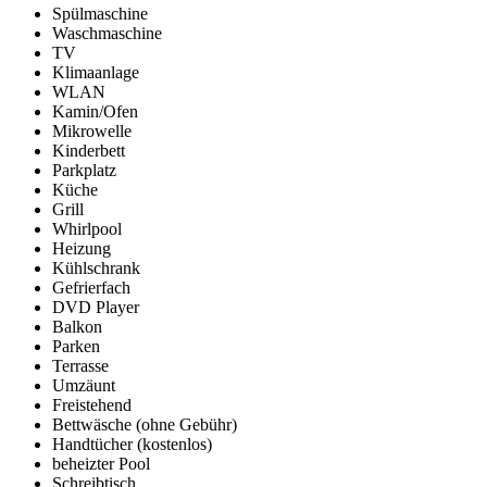
Spülmaschine
Waschmaschine
TV
Klimaanlage
WLAN
Kamin/Ofen
Mikrowelle
Kinderbett
Parkplatz
Küche
Grill
Whirlpool
Heizung
Kühlschrank
Gefrierfach
DVD Player
Balkon
Parken
Terrasse
Umzäunt
Freistehend
Bettwäsche (ohne Gebühr)
Handtücher (kostenlos)
beheizter Pool
Schreibtisch