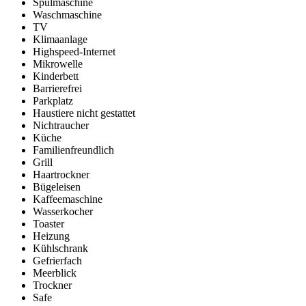
Spülmaschine
Waschmaschine
TV
Klimaanlage
Highspeed-Internet
Mikrowelle
Kinderbett
Barrierefrei
Parkplatz
Haustiere nicht gestattet
Nichtraucher
Küche
Familienfreundlich
Grill
Haartrockner
Bügeleisen
Kaffeemaschine
Wasserkocher
Toaster
Heizung
Kühlschrank
Gefrierfach
Meerblick
Trockner
Safe