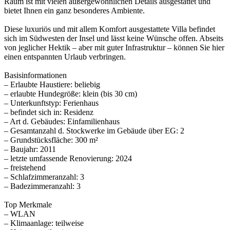
Raum ist mit vielen außergewöhnlichen Details ausgestattet und
bietet Ihnen ein ganz besonderes Ambiente.
Diese luxuriös und mit allem Komfort ausgestattete Villa befindet
sich im Südwesten der Insel und lässt keine Wünsche offen. Abseits
von jeglicher Hektik – aber mit guter Infrastruktur – können Sie hier
einen entspannten Urlaub verbringen.
Basisinformationen
– Erlaubte Haustiere: beliebig
– erlaubte Hundegröße: klein (bis 30 cm)
– Unterkunftstyp: Ferienhaus
– befindet sich in: Residenz
– Art d. Gebäudes: Einfamilienhaus
– Gesamtanzahl d. Stockwerke im Gebäude über EG: 2
– Grundstücksfläche: 300 m²
– Baujahr: 2011
– letzte umfassende Renovierung: 2024
– freistehend
– Schlafzimmeranzahl: 3
– Badezimmeranzahl: 3
Top Merkmale
– WLAN
– Klimaanlage: teilweise