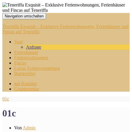
Navigation umschalten
Teneriffa Exquisit – Exklusive Ferienwohnungen, Ferienhäuser und
Fincas auf Teneriffa
Start
Anfrage
Ferienhäuser
Ferienwohnungen
Fincas
Luxus Ferienvermietung
Barrierefrei
mit Haustier
Gruppenreise
01c
01c
Von
Admin