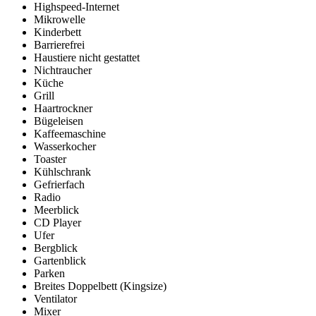
Highspeed-Internet
Mikrowelle
Kinderbett
Barrierefrei
Haustiere nicht gestattet
Nichtraucher
Küche
Grill
Haartrockner
Bügeleisen
Kaffeemaschine
Wasserkocher
Toaster
Kühlschrank
Gefrierfach
Radio
Meerblick
CD Player
Ufer
Bergblick
Gartenblick
Parken
Breites Doppelbett (Kingsize)
Ventilator
Mixer