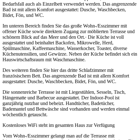
Bedarfsfall auch als Einzelbett verwendet werden. Das angrenzende
Bad ist mit allem Komfort ausgestattet: Dusche, Waschbecken,
Bidet, Fön, und WC.
Im unteren Bereich finden Sie das große Wohn-/Esszimmer mit
offener Küche sowie direktem Zugang zur möblierten Terrasse und
schönem Blick auf das Meer und den Ort.· Die Küche ist voll
ausgestattet und beinhaltet Backofen, Mikrowelle, Herd,
Spülmaschine, Kaffeemaschine, Wasserkocher, Toaster, diverse
Küchenutensilien, und Gewürze. Neben der Küche befindet sich ein
Hauswirtschaftsraum mit Waschmaschine.
Des weiteren finden Sie hier das dritte Schlafzimmer mit
französischem Bett. Das angrenzende Bad ist mit allem Komfort
ausgestattet: Dusche, Waschbecken, Bidet, Fön, und WC.
Die sonnenreiche Terrasse ist mit Liegestühlen, Sesseln, Tisch,
Hängematte und Barbecue ausgestattet. Der Indoor-Pool ist
ganzjährig nutzbar und beheizt. Handtücher, Badetücher,
Bademantel und Bettwäsche sind vorhanden und werden einmal
wöchentlich getauscht.
Kostenloses WiFi steht im gesamten Haus zur Verfügung
Vom Wohn-/Esszimmer gelangt man auf die Terrasse mit