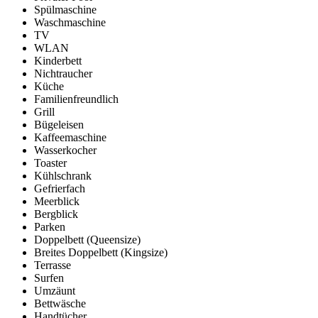
Spülmaschine
Waschmaschine
TV
WLAN
Kinderbett
Nichtraucher
Küche
Familienfreundlich
Grill
Bügeleisen
Kaffeemaschine
Wasserkocher
Toaster
Kühlschrank
Gefrierfach
Meerblick
Bergblick
Parken
Doppelbett (Queensize)
Breites Doppelbett (Kingsize)
Terrasse
Surfen
Umzäunt
Bettwäsche
Handtücher