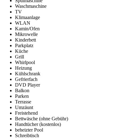
Spülmaschine
Waschmaschine
TV
Klimaanlage
WLAN
Kamin/Ofen
Mikrowelle
Kinderbett
Parkplatz
Küche
Grill
Whirlpool
Heizung
Kühlschrank
Gefrierfach
DVD Player
Balkon
Parken
Terrasse
Umzäunt
Freistehend
Bettwäsche (ohne Gebühr)
Handtücher (kostenlos)
beheizter Pool
Schreibtisch