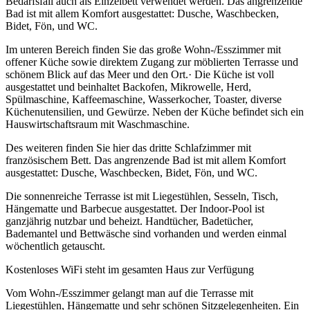
Bedarfsfall auch als Einzelbett verwendet werden. Das angrenzende
Bad ist mit allem Komfort ausgestattet: Dusche, Waschbecken,
Bidet, Fön, und WC.
Im unteren Bereich finden Sie das große Wohn-/Esszimmer mit
offener Küche sowie direktem Zugang zur möblierten Terrasse und
schönem Blick auf das Meer und den Ort.· Die Küche ist voll
ausgestattet und beinhaltet Backofen, Mikrowelle, Herd,
Spülmaschine, Kaffeemaschine, Wasserkocher, Toaster, diverse
Küchenutensilien, und Gewürze. Neben der Küche befindet sich ein
Hauswirtschaftsraum mit Waschmaschine.
Des weiteren finden Sie hier das dritte Schlafzimmer mit
französischem Bett. Das angrenzende Bad ist mit allem Komfort
ausgestattet: Dusche, Waschbecken, Bidet, Fön, und WC.
Die sonnenreiche Terrasse ist mit Liegestühlen, Sesseln, Tisch,
Hängematte und Barbecue ausgestattet. Der Indoor-Pool ist
ganzjährig nutzbar und beheizt. Handtücher, Badetücher,
Bademantel und Bettwäsche sind vorhanden und werden einmal
wöchentlich getauscht.
Kostenloses WiFi steht im gesamten Haus zur Verfügung
Vom Wohn-/Esszimmer gelangt man auf die Terrasse mit
Liegestühlen, Hängematte und sehr schönen Sitzgelegenheiten. Ein