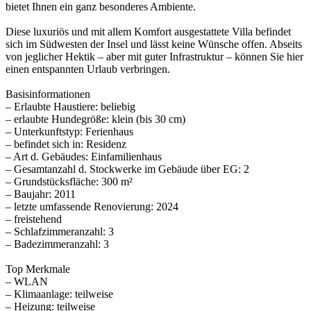
bietet Ihnen ein ganz besonderes Ambiente.
Diese luxuriös und mit allem Komfort ausgestattete Villa befindet
sich im Südwesten der Insel und lässt keine Wünsche offen. Abseits
von jeglicher Hektik – aber mit guter Infrastruktur – können Sie hier
einen entspannten Urlaub verbringen.
Basisinformationen
– Erlaubte Haustiere: beliebig
– erlaubte Hundegröße: klein (bis 30 cm)
– Unterkunftstyp: Ferienhaus
– befindet sich in: Residenz
– Art d. Gebäudes: Einfamilienhaus
– Gesamtanzahl d. Stockwerke im Gebäude über EG: 2
– Grundstücksfläche: 300 m²
– Baujahr: 2011
– letzte umfassende Renovierung: 2024
– freistehend
– Schlafzimmeranzahl: 3
– Badezimmeranzahl: 3
Top Merkmale
– WLAN
– Klimaanlage: teilweise
– Heizung: teilweise