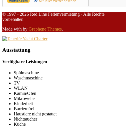
Aktuelles Wetter ansehen
© 1997 - 2026 Red Line Ferienvermietung - Alle Rechte
vorbehalten.
Made with
by
Graphene Themes
.
Ausstattung
Verfügbare Leistungen
Spülmaschine
Waschmaschine
TV
WLAN
Kamin/Ofen
Mikrowelle
Kinderbett
Barrierefrei
Haustiere nicht gestattet
Nichtraucher
Küche