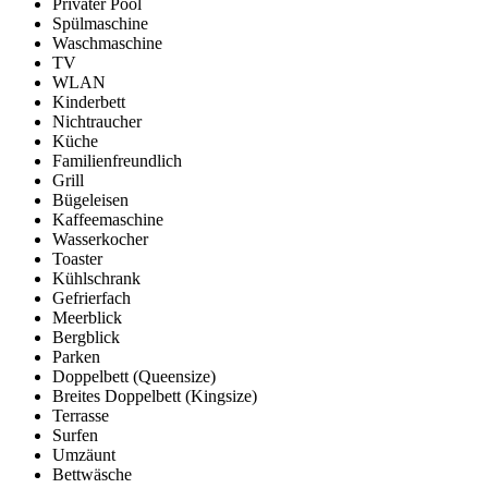
Privater Pool
Spülmaschine
Waschmaschine
TV
WLAN
Kinderbett
Nichtraucher
Küche
Familienfreundlich
Grill
Bügeleisen
Kaffeemaschine
Wasserkocher
Toaster
Kühlschrank
Gefrierfach
Meerblick
Bergblick
Parken
Doppelbett (Queensize)
Breites Doppelbett (Kingsize)
Terrasse
Surfen
Umzäunt
Bettwäsche