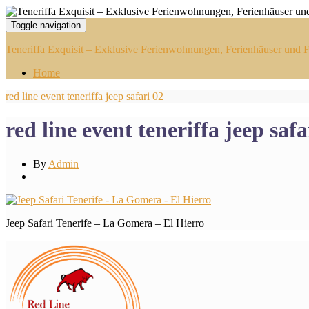
Toggle navigation
Teneriffa Exquisit – Exklusive Ferienwohnungen, Ferienhäuser und Fi
Home
red line event teneriffa jeep safari 02
red line event teneriffa jeep safa
By
Admin
Jeep Safari Tenerife – La Gomera – El Hierro