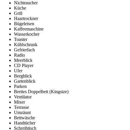
Nichtraucher
Küche
Grill
Haartrockner
Bügeleisen
Kaffeemaschine
Wasserkocher
Toaster
Kühlschrank
Gefrierfach
Radio
Meerblick
CD Player
Ufer
Bergblick
Gartenblick
Parken
Breites Doppelbett (Kingsize)
Ventilator
Mixer
Terrasse
Umzäunt
Bettwäsche
Handtücher
Schreibtisch