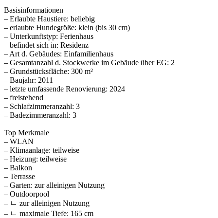
Basisinformationen
– Erlaubte Haustiere: beliebig
– erlaubte Hundegröße: klein (bis 30 cm)
– Unterkunftstyp: Ferienhaus
– befindet sich in: Residenz
– Art d. Gebäudes: Einfamilienhaus
– Gesamtanzahl d. Stockwerke im Gebäude über EG: 2
– Grundstücksfläche: 300 m²
– Baujahr: 2011
– letzte umfassende Renovierung: 2024
– freistehend
– Schlafzimmeranzahl: 3
– Badezimmeranzahl: 3
Top Merkmale
– WLAN
– Klimaanlage: teilweise
– Heizung: teilweise
– Balkon
– Terrasse
– Garten: zur alleinigen Nutzung
– Outdoorpool
– ㄴ zur alleinigen Nutzung
– ㄴ maximale Tiefe: 165 cm