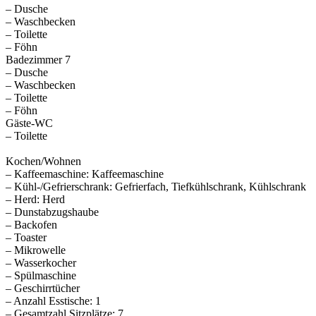
– Dusche
– Waschbecken
– Toilette
– Föhn
Badezimmer 7
– Dusche
– Waschbecken
– Toilette
– Föhn
Gäste-WC
– Toilette
Kochen/Wohnen
– Kaffeemaschine: Kaffeemaschine
– Kühl-/Gefrierschrank: Gefrierfach, Tiefkühlschrank, Kühlschrank
– Herd: Herd
– Dunstabzugshaube
– Backofen
– Toaster
– Mikrowelle
– Wasserkocher
– Spülmaschine
– Geschirrtücher
– Anzahl Esstische: 1
– Gesamtzahl Sitzplätze: 7