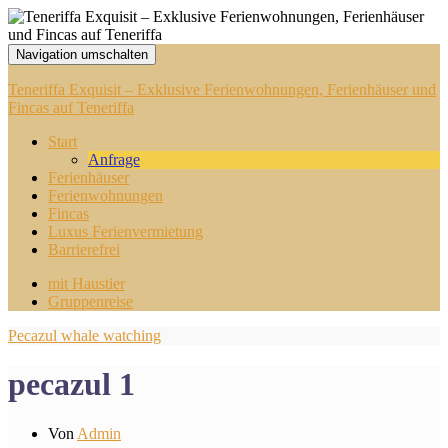
Navigation umschalten
Teneriffa Exquisit – Exklusive Ferienwohnungen, Ferienhäuser und
Fincas auf Teneriffa
Start
Anfrage
Ferienhäuser
Ferienwohnungen
Fincas
Luxus Ferienvermietung
Barrierefrei
mit Haustier
Gruppenreise
Pecazul whale watching
pecazul 1
Von
Admin