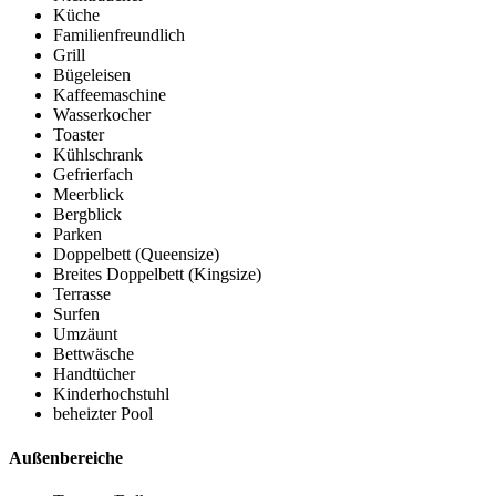
Küche
Familienfreundlich
Grill
Bügeleisen
Kaffeemaschine
Wasserkocher
Toaster
Kühlschrank
Gefrierfach
Meerblick
Bergblick
Parken
Doppelbett (Queensize)
Breites Doppelbett (Kingsize)
Terrasse
Surfen
Umzäunt
Bettwäsche
Handtücher
Kinderhochstuhl
beheizter Pool
Außenbereiche