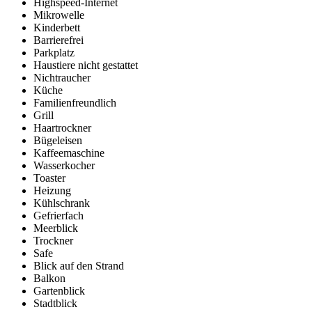
Highspeed-Internet
Mikrowelle
Kinderbett
Barrierefrei
Parkplatz
Haustiere nicht gestattet
Nichtraucher
Küche
Familienfreundlich
Grill
Haartrockner
Bügeleisen
Kaffeemaschine
Wasserkocher
Toaster
Heizung
Kühlschrank
Gefrierfach
Meerblick
Trockner
Safe
Blick auf den Strand
Balkon
Gartenblick
Stadtblick