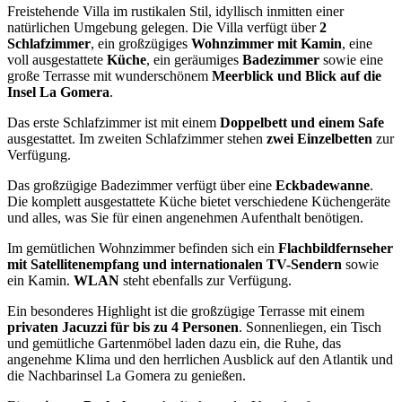
Freistehende Villa im rustikalen Stil, idyllisch inmitten einer
natürlichen Umgebung gelegen. Die Villa verfügt über
2
Schlafzimmer
, ein großzügiges
Wohnzimmer mit Kamin
, eine
voll ausgestattete
Küche
, ein geräumiges
Badezimmer
sowie eine
große Terrasse mit wunderschönem
Meerblick und Blick auf die
Insel La Gomera
.
Das erste Schlafzimmer ist mit einem
Doppelbett und einem Safe
ausgestattet. Im zweiten Schlafzimmer stehen
zwei Einzelbetten
zur
Verfügung.
Das großzügige Badezimmer verfügt über eine
Eckbadewanne
.
Die komplett ausgestattete Küche bietet verschiedene Küchengeräte
und alles, was Sie für einen angenehmen Aufenthalt benötigen.
Im gemütlichen Wohnzimmer befinden sich ein
Flachbildfernseher
mit Satellitenempfang und internationalen TV-Sendern
sowie
ein Kamin.
WLAN
steht ebenfalls zur Verfügung.
Ein besonderes Highlight ist die großzügige Terrasse mit einem
privaten Jacuzzi für bis zu 4 Personen
. Sonnenliegen, ein Tisch
und gemütliche Gartenmöbel laden dazu ein, die Ruhe, das
angenehme Klima und den herrlichen Ausblick auf den Atlantik und
die Nachbarinsel La Gomera zu genießen.