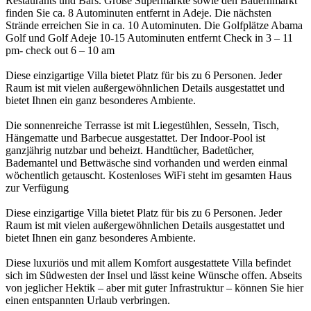
Restaurants und Bars. Große Supermärkte sowie den Bauernmarkt
finden Sie ca. 8 Autominuten entfernt in Adeje. Die nächsten
Strände erreichen Sie in ca. 10 Autominuten. Die Golfplätze Abama
Golf und Golf Adeje 10-15 Autominuten entfernt Check in 3 – 11
pm- check out 6 – 10 am
Diese einzigartige Villa bietet Platz für bis zu 6 Personen. Jeder
Raum ist mit vielen außergewöhnlichen Details ausgestattet und
bietet Ihnen ein ganz besonderes Ambiente.
Die sonnenreiche Terrasse ist mit Liegestühlen, Sesseln, Tisch,
Hängematte und Barbecue ausgestattet. Der Indoor-Pool ist
ganzjährig nutzbar und beheizt. Handtücher, Badetücher,
Bademantel und Bettwäsche sind vorhanden und werden einmal
wöchentlich getauscht. Kostenloses WiFi steht im gesamten Haus
zur Verfügung
Diese einzigartige Villa bietet Platz für bis zu 6 Personen. Jeder
Raum ist mit vielen außergewöhnlichen Details ausgestattet und
bietet Ihnen ein ganz besonderes Ambiente.
Diese luxuriös und mit allem Komfort ausgestattete Villa befindet
sich im Südwesten der Insel und lässt keine Wünsche offen. Abseits
von jeglicher Hektik – aber mit guter Infrastruktur – können Sie hier
einen entspannten Urlaub verbringen.