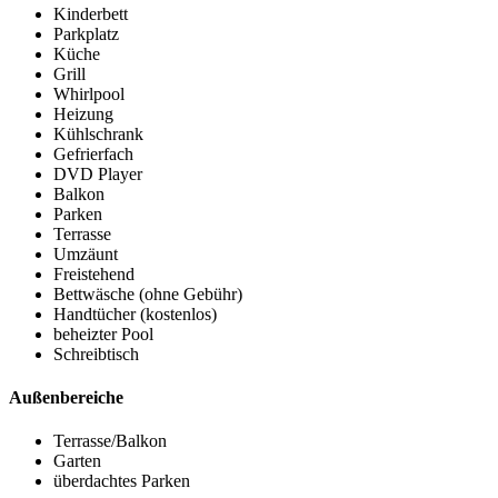
Kinderbett
Parkplatz
Küche
Grill
Whirlpool
Heizung
Kühlschrank
Gefrierfach
DVD Player
Balkon
Parken
Terrasse
Umzäunt
Freistehend
Bettwäsche (ohne Gebühr)
Handtücher (kostenlos)
beheizter Pool
Schreibtisch
Außenbereiche
Terrasse/Balkon
Garten
überdachtes Parken