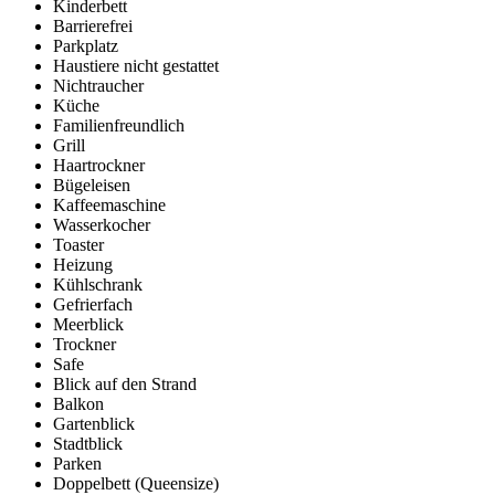
Kinderbett
Barrierefrei
Parkplatz
Haustiere nicht gestattet
Nichtraucher
Küche
Familienfreundlich
Grill
Haartrockner
Bügeleisen
Kaffeemaschine
Wasserkocher
Toaster
Heizung
Kühlschrank
Gefrierfach
Meerblick
Trockner
Safe
Blick auf den Strand
Balkon
Gartenblick
Stadtblick
Parken
Doppelbett (Queensize)