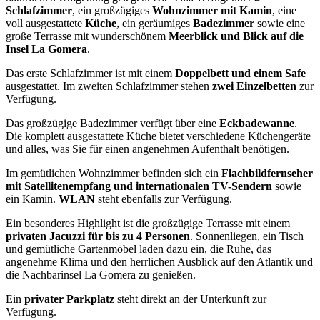
Schlafzimmer
, ein großzügiges
Wohnzimmer mit Kamin
, eine
voll ausgestattete
Küche
, ein geräumiges
Badezimmer
sowie eine
große Terrasse mit wunderschönem
Meerblick und Blick auf die
Insel La Gomera
.
Das erste Schlafzimmer ist mit einem
Doppelbett und einem Safe
ausgestattet. Im zweiten Schlafzimmer stehen
zwei Einzelbetten
zur
Verfügung.
Das großzügige Badezimmer verfügt über eine
Eckbadewanne
.
Die komplett ausgestattete Küche bietet verschiedene Küchengeräte
und alles, was Sie für einen angenehmen Aufenthalt benötigen.
Im gemütlichen Wohnzimmer befinden sich ein
Flachbildfernseher
mit Satellitenempfang und internationalen TV-Sendern
sowie
ein Kamin.
WLAN
steht ebenfalls zur Verfügung.
Ein besonderes Highlight ist die großzügige Terrasse mit einem
privaten Jacuzzi für bis zu 4 Personen
. Sonnenliegen, ein Tisch
und gemütliche Gartenmöbel laden dazu ein, die Ruhe, das
angenehme Klima und den herrlichen Ausblick auf den Atlantik und
die Nachbarinsel La Gomera zu genießen.
Ein
privater Parkplatz
steht direkt an der Unterkunft zur
Verfügung.