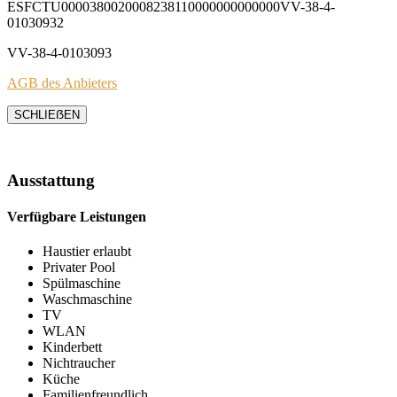
ESFCTU0000380020008238110000000000000VV-38-4-
01030932
VV-38-4-0103093
AGB des Anbieters
SCHLIEẞEN
Ausstattung
Verfügbare Leistungen
Haustier erlaubt
Privater Pool
Spülmaschine
Waschmaschine
TV
WLAN
Kinderbett
Nichtraucher
Küche
Familienfreundlich