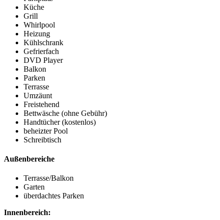
Küche
Grill
Whirlpool
Heizung
Kühlschrank
Gefrierfach
DVD Player
Balkon
Parken
Terrasse
Umzäunt
Freistehend
Bettwäsche (ohne Gebühr)
Handtücher (kostenlos)
beheizter Pool
Schreibtisch
Außenbereiche
Terrasse/Balkon
Garten
überdachtes Parken
Innenbereich: