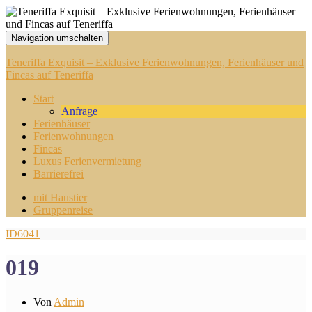
Navigation umschalten
Teneriffa Exquisit – Exklusive Ferienwohnungen, Ferienhäuser und
Fincas auf Teneriffa
Start
Anfrage
Ferienhäuser
Ferienwohnungen
Fincas
Luxus Ferienvermietung
Barrierefrei
mit Haustier
Gruppenreise
ID6041
019
Von
Admin