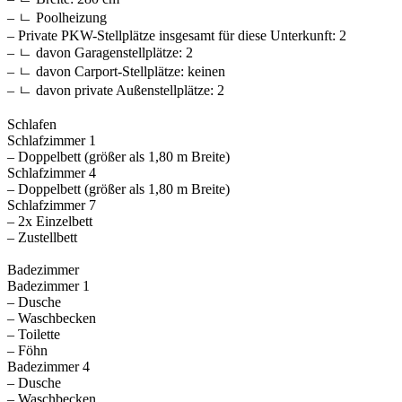
– ㄴ Poolheizung
– Private PKW-Stellplätze insgesamt für diese Unterkunft: 2
– ㄴ davon Garagenstellplätze: 2
– ㄴ davon Carport-Stellplätze: keinen
– ㄴ davon private Außen­stellplätze: 2
Schlafen
Schlafzimmer 1
– Doppelbett (größer als 1,80 m Breite)
Schlafzimmer 4
– Doppelbett (größer als 1,80 m Breite)
Schlafzimmer 7
– 2x Einzelbett
– Zustellbett
Badezimmer
Badezimmer 1
– Dusche
– Waschbecken
– Toilette
– Föhn
Badezimmer 4
– Dusche
– Waschbecken