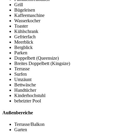
Grill
Bügeleisen
Kaffeemaschine
Wasserkocher
Toaster
Kühlschrank
Gefrierfach
Meerblick
Bergblick
Parken
Doppelbett (Queensize)
Breites Doppelbett (Kingsize)
Terrasse
Surfen
Umzäunt
Bettwäsche
Handtücher
Kinderhochstuhl
beheizter Pool
Außenbereiche
Terrasse/Balkon
Garten