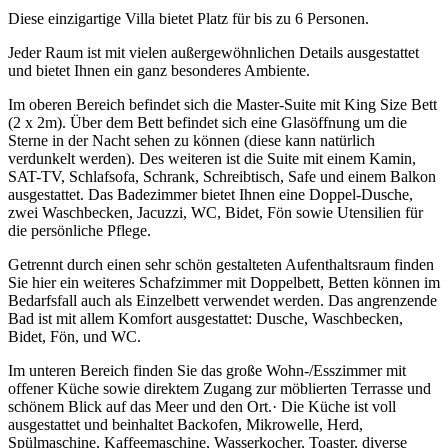
Diese einzigartige Villa bietet Platz für bis zu 6 Personen.
Jeder Raum ist mit vielen außergewöhnlichen Details ausgestattet
und bietet Ihnen ein ganz besonderes Ambiente.
Im oberen Bereich befindet sich die Master-Suite mit King Size Bett
(2 x 2m). Über dem Bett befindet sich eine Glasöffnung um die
Sterne in der Nacht sehen zu können (diese kann natürlich
verdunkelt werden). Des weiteren ist die Suite mit einem Kamin,
SAT-TV, Schlafsofa, Schrank, Schreibtisch, Safe und einem Balkon
ausgestattet. Das Badezimmer bietet Ihnen eine Doppel-Dusche,
zwei Waschbecken, Jacuzzi, WC, Bidet, Fön sowie Utensilien für
die persönliche Pflege.
Getrennt durch einen sehr schön gestalteten Aufenthaltsraum finden
Sie hier ein weiteres Schafzimmer mit Doppelbett, Betten können im
Bedarfsfall auch als Einzelbett verwendet werden. Das angrenzende
Bad ist mit allem Komfort ausgestattet: Dusche, Waschbecken,
Bidet, Fön, und WC.
Im unteren Bereich finden Sie das große Wohn-/Esszimmer mit
offener Küche sowie direktem Zugang zur möblierten Terrasse und
schönem Blick auf das Meer und den Ort.· Die Küche ist voll
ausgestattet und beinhaltet Backofen, Mikrowelle, Herd,
Spülmaschine, Kaffeemaschine, Wasserkocher, Toaster, diverse