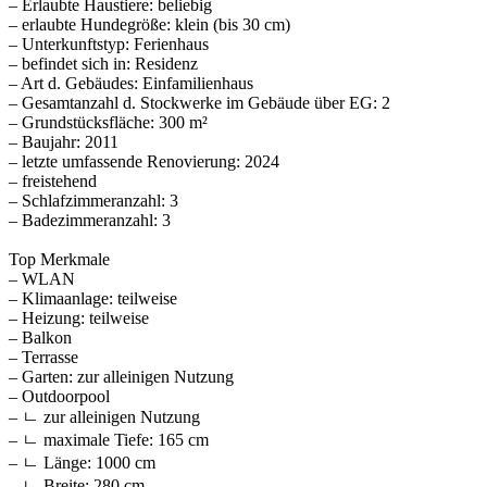
– Erlaubte Haustiere: beliebig
– erlaubte Hundegröße: klein (bis 30 cm)
– Unterkunftstyp: Ferienhaus
– befindet sich in: Residenz
– Art d. Gebäudes: Einfamilienhaus
– Gesamtanzahl d. Stockwerke im Gebäude über EG: 2
– Grundstücksfläche: 300 m²
– Baujahr: 2011
– letzte umfassende Renovierung: 2024
– freistehend
– Schlafzimmeranzahl: 3
– Badezimmeranzahl: 3
Top Merkmale
– WLAN
– Klimaanlage: teilweise
– Heizung: teilweise
– Balkon
– Terrasse
– Garten: zur alleinigen Nutzung
– Outdoorpool
– ㄴ zur alleinigen Nutzung
– ㄴ maximale Tiefe: 165 cm
– ㄴ Länge: 1000 cm
– ㄴ Breite: 280 cm