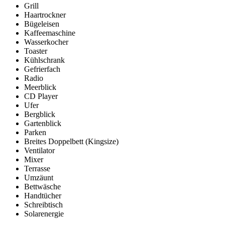
Grill
Haartrockner
Bügeleisen
Kaffeemaschine
Wasserkocher
Toaster
Kühlschrank
Gefrierfach
Radio
Meerblick
CD Player
Ufer
Bergblick
Gartenblick
Parken
Breites Doppelbett (Kingsize)
Ventilator
Mixer
Terrasse
Umzäunt
Bettwäsche
Handtücher
Schreibtisch
Solarenergie