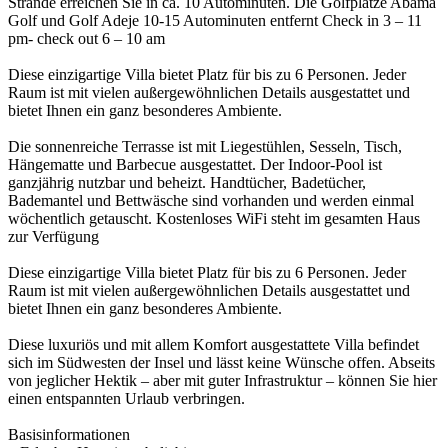
Strände erreichen Sie in ca. 10 Autominuten. Die Golfplätze Abama
Golf und Golf Adeje 10-15 Autominuten entfernt Check in 3 – 11
pm- check out 6 – 10 am
Diese einzigartige Villa bietet Platz für bis zu 6 Personen. Jeder
Raum ist mit vielen außergewöhnlichen Details ausgestattet und
bietet Ihnen ein ganz besonderes Ambiente.
Die sonnenreiche Terrasse ist mit Liegestühlen, Sesseln, Tisch,
Hängematte und Barbecue ausgestattet. Der Indoor-Pool ist
ganzjährig nutzbar und beheizt. Handtücher, Badetücher,
Bademantel und Bettwäsche sind vorhanden und werden einmal
wöchentlich getauscht. Kostenloses WiFi steht im gesamten Haus
zur Verfügung
Diese einzigartige Villa bietet Platz für bis zu 6 Personen. Jeder
Raum ist mit vielen außergewöhnlichen Details ausgestattet und
bietet Ihnen ein ganz besonderes Ambiente.
Diese luxuriös und mit allem Komfort ausgestattete Villa befindet
sich im Südwesten der Insel und lässt keine Wünsche offen. Abseits
von jeglicher Hektik – aber mit guter Infrastruktur – können Sie hier
einen entspannten Urlaub verbringen.
Basisinformationen