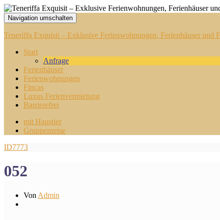
Navigation umschalten
Teneriffa Exquisit – Exklusive Ferienwohnungen, Ferienhäuser und Fi
Start
Anfrage
Ferienhäuser
Ferienwohnungen
Fincas
Luxus Ferienvermietung
Barrierefrei
mit Haustier
Gruppenreise
ID7773
052
Von
Admin